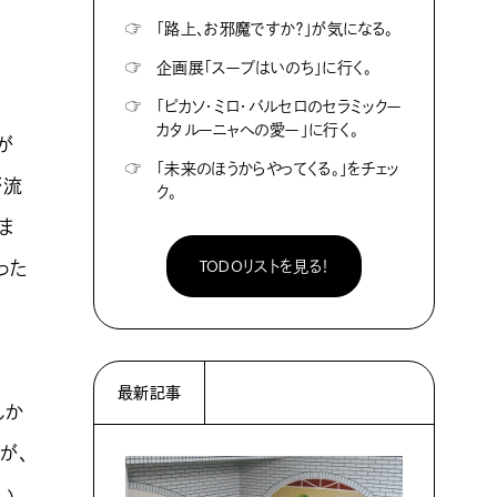
☞
「路上、お邪魔ですか？」が気になる。
☞
企画展「スープはいのち」に行く。
☞
「ピカソ・ミロ・バルセロのセラミックー
カタルーニャへの愛ー」に行く。
が
☞
「未来のほうからやってくる。」をチェッ
が流
ク。
ま
TODOリストを見る！
った
最新記事
しか
が、
い