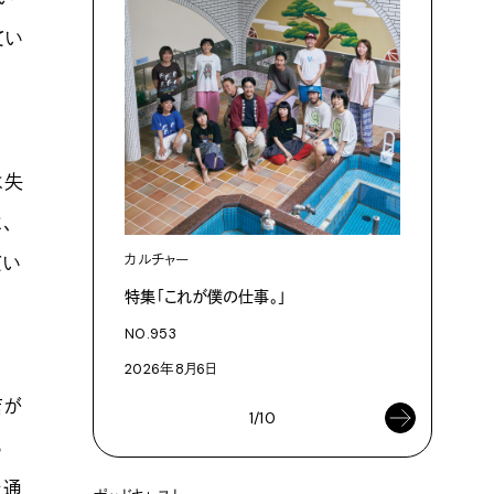
てい
は失
、
てい
カルチャー
カルチャ
特集「これが僕の仕事。」
「これが
NO.953
NO.953
2026年8月6日
2026年8
店が
1/10
ろ
を通