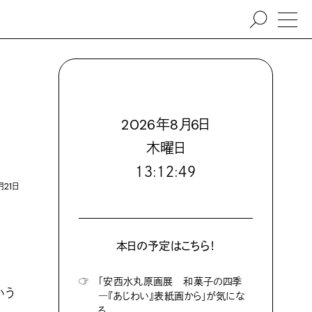
2026
年
8
月
6
日
木
曜日
１３:１２:５０
月21日
本日の予定はこちら！
☞
「安西水丸原画展 和菓子の四季
いう
―『あじわい』表紙画から」が気にな
る。