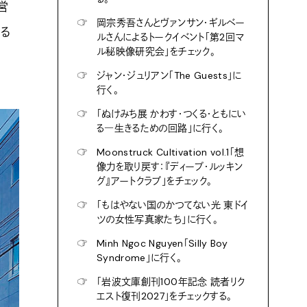
営
☞
岡宗秀吾さんとヴァンサン・ギルベー
いる
ルさんによるトークイベント「第2回マ
ル秘映像研究会」をチェック。
☞
ジャン・ジュリアン「The Guests」に
行く。
☞
「ぬけみち展 かわす・つくる・ともにい
る―生きるための回路」に行く。
☞
Moonstruck Cultivation vol.1「想
像力を取り戻す：『ディープ・ルッキン
グ』アートクラブ」をチェック。
☞
「もはやない国のかつてない光 東ドイ
ツの女性写真家たち」に行く。
☞
Minh Ngoc Nguyen「Silly Boy
Syndrome」に行く。
☞
「岩波文庫創刊100年記念 読者リク
エスト復刊2027」をチェックする。