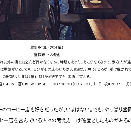
羅針盤（旧・六分儀）
盛岡市中ノ橋通
それ以外の店にほとんど行かなくなった時期もあった。そこがなくなって、別な人が
は勇気がいる。でも、自分がその店のいちばん素敵だと思うところが、受け継がれ
のを知り、いまは『羅針盤』が好きですと、素直に言える。
15 ☎019·681·8561 11:00～18:00（LO17:30）、土・日・祝10:00～ 月
のコーヒー店も好きだったが、いまはない。でも、やっぱり盛
ーヒー店を営んでいる人々の考え方には確固としたものがある