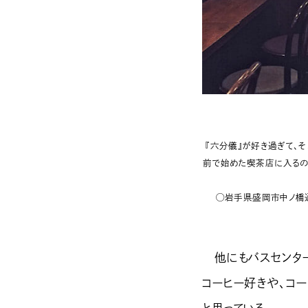
『六分儀』が好き過ぎて、
前で始めた喫茶店に入るの
◯岩手県盛岡市中ノ橋通1-4-
他にもバスセンター
コーヒー好きや、コ