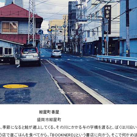
紺屋町番屋
盛岡市紺屋町
、季節になると鮭が遡上してくる。その川にかかる与の字橋を渡ると、ぼくは川沿
いう店で昼ごはんを食べてから、『BOOKNERD』という書店に向かう。そこで何かめ