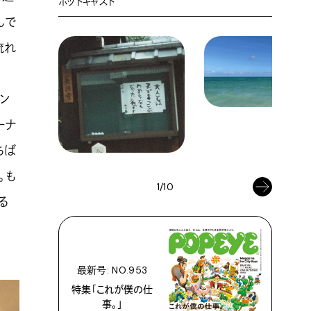
ポッドキャスト
んで
流れ
の
ソン
ーナ
ちば
。も
1/10
る
最新号: NO.953
特集「これが僕の仕
事。」