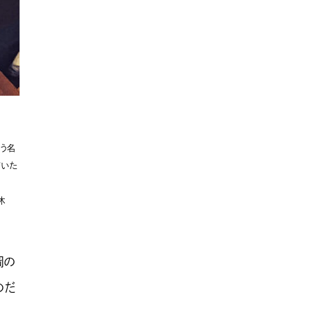
違う名
ていた
休
岡の
のだ