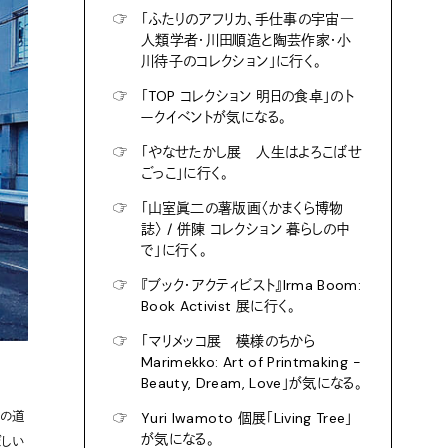
☞
「ふたりのアフリカ、手仕事の宇宙―
人類学者・川田順造と陶芸作家・小
川待子のコレクション」に行く。
☞
「TOP コレクション 明日の食卓」のト
ークイベントが気になる。
☞
「やなせたかし展 人生はよろこばせ
ごっこ」に行く。
☞
「山室眞二の薯版画〈かまくら博物
誌〉 / 併陳 コレクション 暮らしの中
で」に行く。
☞
『ブック・アクティビスト』Irma Boom:
Book Activist 展に行く。
☞
「マリメッコ展 模様のちから
Marimekko: Art of Printmaking -
Beauty, Dream, Love」が気になる。
いの道
☞
Yuri Iwamoto 個展「Living Tree」
が気になる。
ぼしい