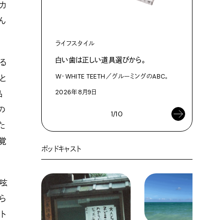
カ
カルチャ
ん
複製技術時
ライフスタイル
2026年8
白い歯は正しい道具選びから。
る
W・WHITE TEETH／グルーミングのABC。
と
2026年8月9日
品
の
1/10
た
覚
ポッドキャスト
と呟
ら
ト