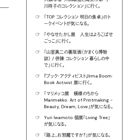
川待子のコレクション」に行く。
☞
「TOP コレクション 明日の食卓」のト
ークイベントが気になる。
☞
「やなせたかし展 人生はよろこばせ
ごっこ」に行く。
☞
「山室眞二の薯版画〈かまくら博物
誌〉 / 併陳 コレクション 暮らしの中
で」に行く。
☞
『ブック・アクティビスト』Irma Boom:
Book Activist 展に行く。
☞
「マリメッコ展 模様のちから
Marimekko: Art of Printmaking -
Beauty, Dream, Love」が気になる。
☞
Yuri Iwamoto 個展「Living Tree」
が気になる。
☞
「路上、お邪魔ですか？」が気になる。