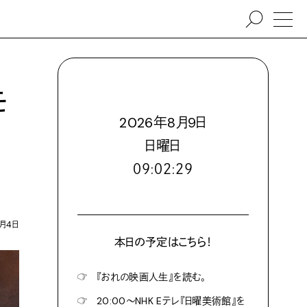
モ
2026
年
8
月
9
日
日
曜日
０９:０２:３０
3月4日
本日の予定はこちら！
☞
『おれの映画人生』を読む。
☞
20:00〜NHK Eテレ『日曜美術館』を