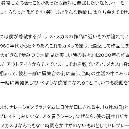
う瞬間に立ち会うことがあったら絶対に参加したいなと、ハーモニ
にすらなったほどです（笑）。まだそんな瞬間には立ち会えてませ
には僕が尊敬するジョナス・メカスの作品に近いものが流れてい
1960年代から日々のあれこれをカメラで撮り、日記として作品にま
大好きな『歩みつつ垣間見た美しい時の数々』は2000年の作
ったアウトテイクからできています。それを観ていると、メカス自身
相まって、彼と一緒に編集台の前に座り、当時の生活の中にあっ
一緒に再発見していくような感覚になれることに、いつも感動を
、ナレーションでランダムに日付が口にされる中、「6月26日」
レブレイト！」みたいなことを言うシーン。なぜなら、僕の誕生日だか
く、メカスはなんでもない時間をかけがのないものとしてセレブレー