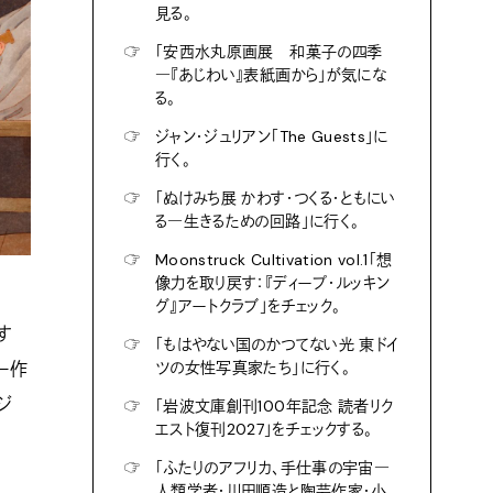
見る。
☞
「安西水丸原画展 和菓子の四季
―『あじわい』表紙画から」が気にな
る。
☞
ジャン・ジュリアン「The Guests」に
行く。
☞
「ぬけみち展 かわす・つくる・ともにい
る―生きるための回路」に行く。
☞
Moonstruck Cultivation vol.1「想
像力を取り戻す：『ディープ・ルッキン
グ』アートクラブ」をチェック。
す
☞
「もはやない国のかつてない光 東ドイ
ー作
ツの女性写真家たち」に行く。
ジ
☞
「岩波文庫創刊100年記念 読者リク
エスト復刊2027」をチェックする。
☞
「ふたりのアフリカ、手仕事の宇宙―
人類学者・川田順造と陶芸作家・小