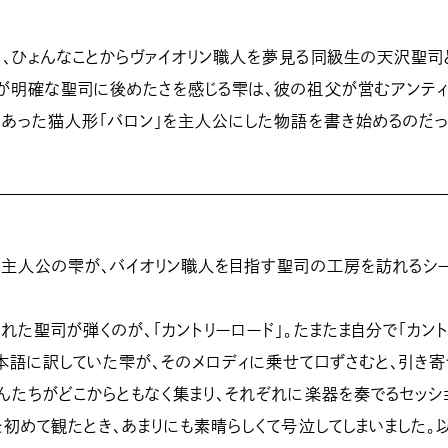
、ひょんなことからヴァイオリン職人を夢見る同級生の天沢聖司
標が明確な聖司に後めたさを感じる雫は、彼の祖父が営むアンテ
にあった猫人形「バロン」を主人公にした物語を書き始めるのだっ
、主人公の雫が、バイオリン職人を目指す聖司の工房を訪れるシ
れた聖司が弾くのが、「カントリーロード」。たまたま自分で「カント
本語に訳していた雫が、そのメロディに乗せて口ずさむと、引き
んたちがどこからともなく集まり、それぞれに楽器を奏でるセッシ
を初めて観たとき、あまりにも素晴らしくて号泣してしまいました。