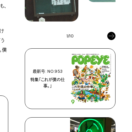
も、
け
1/10
どう
。僕
最新号: NO.953
特集「これが僕の仕
事。」