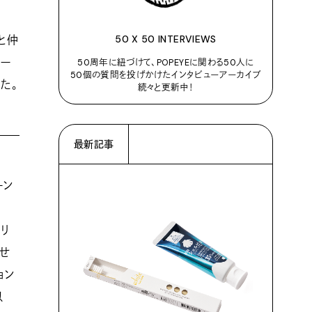
50 X 50 INTERVIEWS
と仲
ィー
50周年に紐づけて、POPEYEに関わる50人に
50個の質問を投げかけたインタビューアーカイブ
た。
続々と更新中！
最新記事
ーン
リ
寄せ
ョン
以