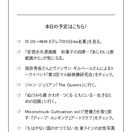
本日の予定はこちら！
☞
15:05〜NHK Eテレ『100分de名著』を見る。
☞
「安西水丸原画展 和菓子の四季―『あじわい』表
紙画から」が気になる。
☞
岡宗秀吾さんとヴァンサン・ギルベールさんによるト
ークイベント「第2回マル秘映像研究会」をチェック。
☞
ジャン・ジュリアン「The Guests」に行く。
☞
「ぬけみち展 かわす・つくる・ともにいる―生きるた
めの回路」に行く。
☞
Moonstruck Cultivation vol.1「想像力を取り戻
す：『ディープ・ルッキング』アートクラブ」をチェック。
☞
「もはやない国のかつてない光 東ドイツの女性写真