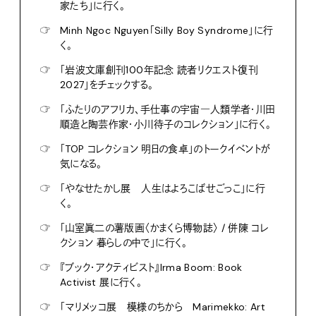
家たち」に行く。
☞
Minh Ngoc Nguyen「Silly Boy Syndrome」に行
く。
☞
「岩波文庫創刊100年記念 読者リクエスト復刊
2027」をチェックする。
☞
「ふたりのアフリカ、手仕事の宇宙―人類学者・川田
順造と陶芸作家・小川待子のコレクション」に行く。
☞
「TOP コレクション 明日の食卓」のトークイベントが
気になる。
☞
「やなせたかし展 人生はよろこばせごっこ」に行
く。
☞
「山室眞二の薯版画〈かまくら博物誌〉 / 併陳 コレ
クション 暮らしの中で」に行く。
☞
『ブック・アクティビスト』Irma Boom: Book
Activist 展に行く。
☞
「マリメッコ展 模様のちから Marimekko: Art