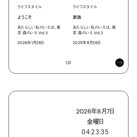
ライフスタイル
ライフスタイル
ライ
ようこそ
家族
あた
京 
あたらしい私のいえは、東
あたらしい私のいえは、東
京 森のいえ Vol.3
京 森のいえ Vol.2
あた
京 森
2026年1月26日
2025年8月26日
202
1/3
2026
年
8
月
7
日
金
曜日
０４:２３:３６