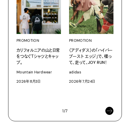
PROMOTION
PROMOTION
PRO
カリフォルニアの山と日常
〈アディダス〉の「ハイパー
だか
をつなぐＴシャツとキャッ
ブースト エッジ」で、喋っ
しが
プ。
て、走って、JOY RUN！
理由 
GIN
Mountain Hardwear
adidas
〈ZO
2026年8月3日
2026年7月24日
「Fra
催中
202
1/7