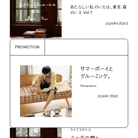
あたらしい私のいえは、東京
森
のいえ
Vol.7
2026
年
6
月
26
日
PROMOTION
サマーボーイと
グルーミング。
Panasonic
2026
年
7
月
9
日
ライフスタイル