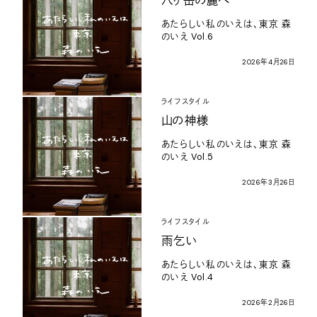
八ヶ岳の麓へ
あたらしい私のいえは、東京
森
のいえ
Vol.6
2026
年
4
月
26
日
ライフスタイル
山の神様
あたらしい私のいえは、東京
森
のいえ
Vol.5
2026
年
3
月
26
日
ライフスタイル
雨乞い
あたらしい私のいえは、東京
森
のいえ
Vol.4
2026
年
2
月
26
日