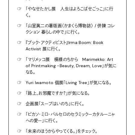
☞
「やなせたかし展 人生はよろこばせごっこ」に行
く。
☞
「山室眞二の薯版画〈かまくら博物誌〉 / 併陳 コレ
クション 暮らしの中で」に行く。
☞
『ブック・アクティビスト』Irma Boom: Book
Activist 展に行く。
☞
「マリメッコ展 模様のちから Marimekko: Art
of Printmaking -Beauty, Dream, Love」が気に
なる。
☞
Yuri Iwamoto 個展「Living Tree」が気になる。
☞
「路上、お邪魔ですか？」が気になる。
☞
企画展「スープはいのち」に行く。
☞
「ピカソ・ミロ・バルセロのセラミックーカタルーニャ
への愛ー」に行く。
☞
「未来のほうからやってくる。」をチェック。