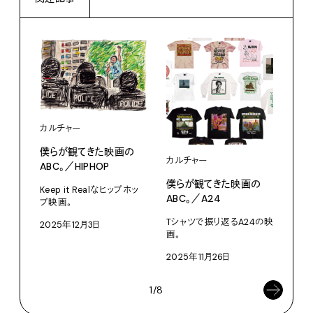
カルチャー
僕らが観てきた映画の
カルチャー
カル
ABC。／HIPHOP
僕らが観てきた映画の
僕ら
Keep it Realなヒップホッ
ABC。／A24
AB
プ映画。
DO
Tシャツで振り返るA24の映
2025年12月3日
画。
ドキ
2025年11月26日
202
1/8