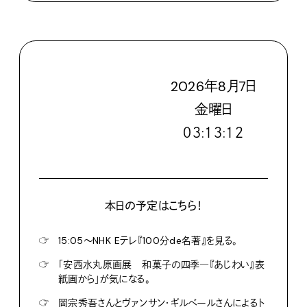
2026
年
8
月
7
日
金
曜日
０３:１３:１３
本日の予定はこちら！
☞
15:05〜NHK Eテレ『100分de名著』を見る。
☞
「安西水丸原画展 和菓子の四季―『あじわい』表
紙画から」が気になる。
☞
岡宗秀吾さんとヴァンサン・ギルベールさんによるト