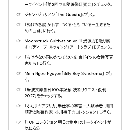
ークイベント「第2回マル秘映像研究会」をチェック。
☞
ジャン・ジュリアン「The Guests」に行く。
☞
「ぬけみち展 かわす・つくる・ともにいる―生きるた
めの回路」に行く。
☞
Moonstruck Cultivation vol.1「想像力を取り戻
す：『ディープ・ルッキング』アートクラブ」をチェック。
☞
「もはやない国のかつてない光 東ドイツの女性写真
家たち」に行く。
☞
Minh Ngoc Nguyen「Silly Boy Syndrome」に行
く。
☞
「岩波文庫創刊100年記念 読者リクエスト復刊
2027」をチェックする。
☞
「ふたりのアフリカ、手仕事の宇宙―人類学者・川田
順造と陶芸作家・小川待子のコレクション」に行く。
☞
「TOP コレクション 明日の食卓」のトークイベントが
気になる。