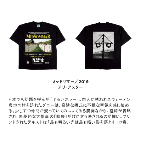
ミッドサマー／2019
アリ・アスター
日本でも話題を呼んだ「明るいホラー」。恋人に誘われスウェーデン
奥地の村を訪れたダニーは、奇妙な儀式に不穏な空気を感じ始め
る。少しずつ仲間が減っていくのはよくある展開ながら、経緯が省略
され、悪夢的な大惨事の「結果」だけが次々映されるのが怖い。プリ
ントされたテキストは「最も明るい光は最も暗い影を落とす」の意。