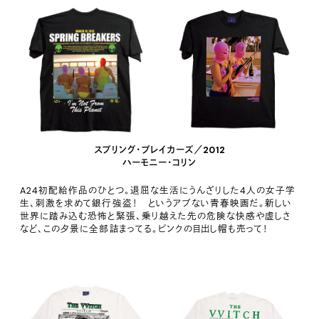
スプリング・ブレイカーズ／2012
ハーモニー・コリン
A24初配給作品のひとつ。退屈な生活にうんざりした4人の女子学
生、刺激を求めて銀行強盗！ というアブない青春映画だ。新しい
世界に踏み込む恐怖と緊張、乗り越えた先の危険な快感や虚しさ
など、この夕景に全部詰まってる。ピンクの目出し帽も売って！