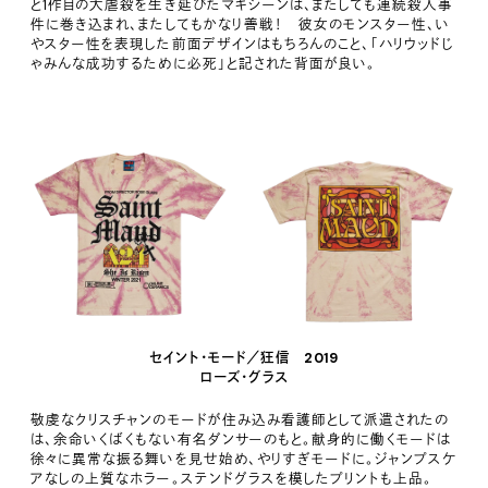
と1作目の大虐殺を生き延びたマキシーンは、またしても連続殺人事
件に巻き込まれ、またしてもかなり善戦！ 彼女のモンスター性、い
やスター性を表現した前面デザインはもちろんのこと、「ハリウッドじ
ゃみんな成功するために必死」と記された背面が良い。
セイント・モード／狂信 2019
ローズ・グラス
敬虔なクリスチャンのモードが住み込み看護師として派遣されたの
は、余命いくばくもない有名ダンサーのもと。献身的に働くモードは
徐々に異常な振る舞いを見せ始め、やりすぎモードに。ジャンプスケ
アなしの上質なホラー。ステンドグラスを模したプリントも上品。