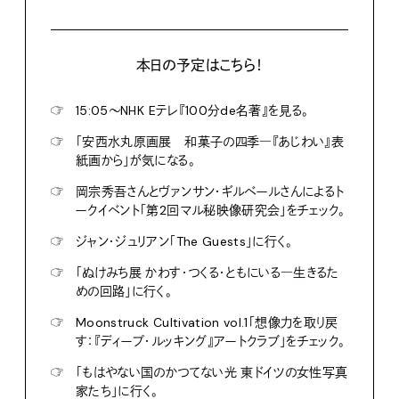
本日の予定はこちら！
☞
15:05〜NHK Eテレ『100分de名著』を見る。
☞
「安西水丸原画展 和菓子の四季―『あじわい』表
紙画から」が気になる。
☞
岡宗秀吾さんとヴァンサン・ギルベールさんによるト
ークイベント「第2回マル秘映像研究会」をチェック。
☞
ジャン・ジュリアン「The Guests」に行く。
☞
「ぬけみち展 かわす・つくる・ともにいる―生きるた
めの回路」に行く。
☞
Moonstruck Cultivation vol.1「想像力を取り戻
す：『ディープ・ルッキング』アートクラブ」をチェック。
☞
「もはやない国のかつてない光 東ドイツの女性写真
家たち」に行く。