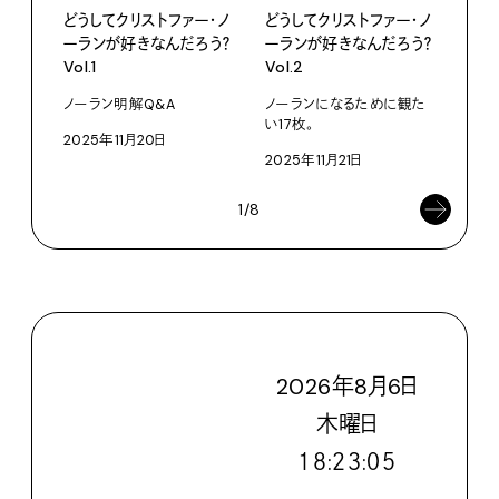
どうしてクリストファー・ノ
どうしてクリストファー・ノ
どう
ーランが好きなんだろう？
ーランが好きなんだろう？
ーラ
Vol.1
Vol.2
Vol.
ノーラン明解Q&A
ノーランになるために観た
知ら
い17枚。
2025年11月20日
202
2025年11月21日
1/8
2026
年
8
月
6
日
木
曜日
１８:２３:０６