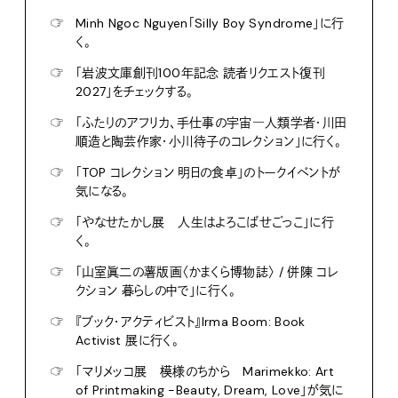
☞
Minh Ngoc Nguyen「Silly Boy Syndrome」に行
く。
☞
「岩波文庫創刊100年記念 読者リクエスト復刊
2027」をチェックする。
☞
「ふたりのアフリカ、手仕事の宇宙―人類学者・川田
順造と陶芸作家・小川待子のコレクション」に行く。
☞
「TOP コレクション 明日の食卓」のトークイベントが
気になる。
☞
「やなせたかし展 人生はよろこばせごっこ」に行
く。
☞
「山室眞二の薯版画〈かまくら博物誌〉 / 併陳 コレ
クション 暮らしの中で」に行く。
☞
『ブック・アクティビスト』Irma Boom: Book
Activist 展に行く。
☞
「マリメッコ展 模様のちから Marimekko: Art
of Printmaking -Beauty, Dream, Love」が気に