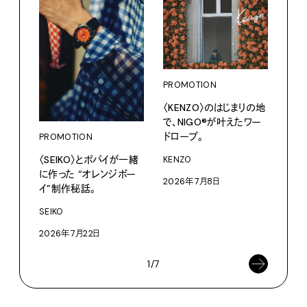
PROMOTION
PRO
〈KENZO〉のはじまりの地
カリ
で、NIGO®が叶えたワー
をつ
ドローブ。
プ。
PROMOTION
〈SEIKO〉とポパイが一緒
KENZO
Moun
に作った “オレンジボー
2026年7月8日
202
イ”制作秘話。
SEIKO
2026年7月22日
1/7