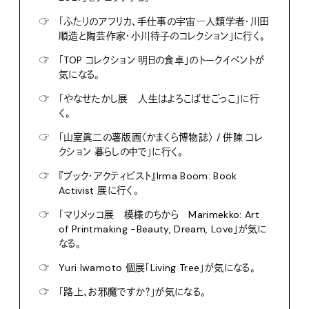
☞
「ふたりのアフリカ、手仕事の宇宙―人類学者・川田
順造と陶芸作家・小川待子のコレクション」に行く。
☞
「TOP コレクション 明日の食卓」のトークイベントが
気になる。
☞
「やなせたかし展 人生はよろこばせごっこ」に行
く。
☞
「山室眞二の薯版画〈かまくら博物誌〉 / 併陳 コレ
クション 暮らしの中で」に行く。
☞
『ブック・アクティビスト』Irma Boom: Book
Activist 展に行く。
☞
「マリメッコ展 模様のちから Marimekko: Art
of Printmaking -Beauty, Dream, Love」が気に
なる。
☞
Yuri Iwamoto 個展「Living Tree」が気になる。
☞
「路上、お邪魔ですか？」が気になる。