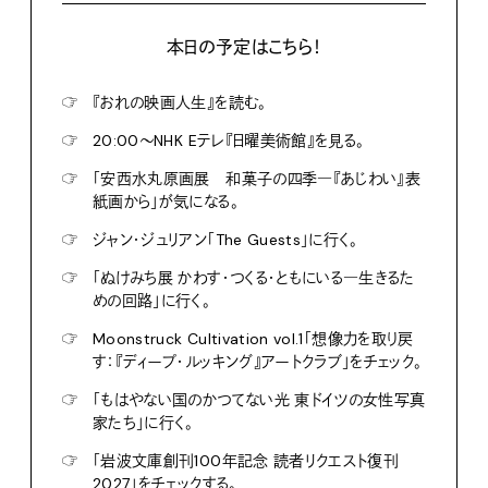
本日の予定はこちら！
☞
『おれの映画人生』を読む。
☞
20:00〜NHK Eテレ『日曜美術館』を見る。
☞
「安西水丸原画展 和菓子の四季―『あじわい』表
紙画から」が気になる。
☞
ジャン・ジュリアン「The Guests」に行く。
☞
「ぬけみち展 かわす・つくる・ともにいる―生きるた
めの回路」に行く。
☞
Moonstruck Cultivation vol.1「想像力を取り戻
す：『ディープ・ルッキング』アートクラブ」をチェック。
☞
「もはやない国のかつてない光 東ドイツの女性写真
家たち」に行く。
☞
「岩波文庫創刊100年記念 読者リクエスト復刊
2027」をチェックする。