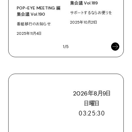
集会議 Vol.189
POP-EYE MEETING 編
POP
サポートするならお便りを
集会議 Vol.190
集会議
2025年10月21日
番組移行のお知らせ
行き
2025年11月4日
202
1/5
2026
年
8
月
9
日
日
曜日
０３:２５:３１