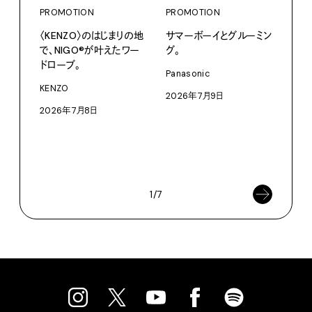
PROMOTION
PROMOTION
〈KENZO〉のはじまりの地
サマーボーイとグルーミン
で、NIGO®が叶えたワー
グ。
ドローブ。
PRO
Panasonic
〈S
KENZO
2026年7月9日
に作
2026年7月8日
イ”
SEIK
202
1/7