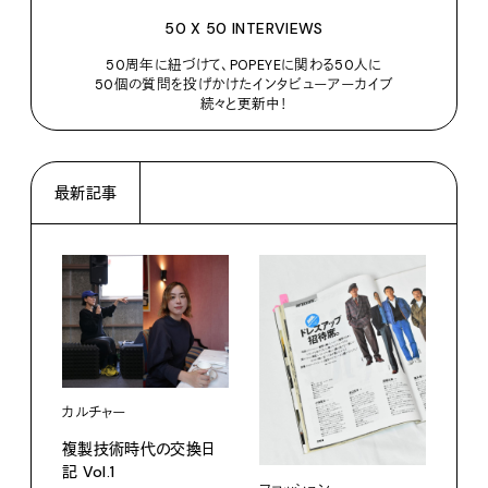
50 X 50 INTERVIEWS
50周年に紐づけて、POPEYEに関わる50人に
50個の質問を投げかけたインタビューアーカイブ
続々と更新中！
最新記事
カルチャー
ライ
複製技術時代の交換日
記 Vol.1
見え