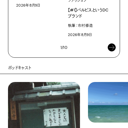
ファッション
なく
2026年8月9日
【#1】パルビスというDC
V・
ブランド
ABC
執筆：市村修造
202
2026年8月9日
1/10
ポッドキャスト