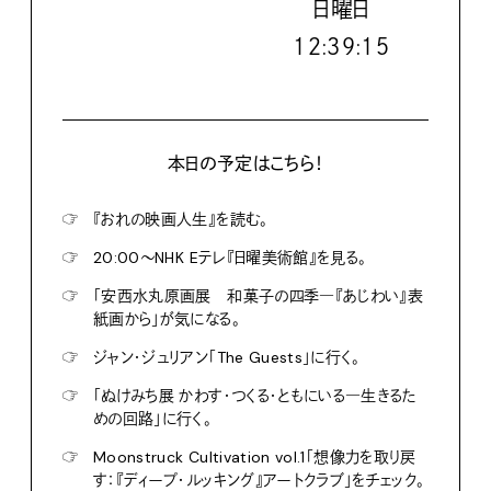
日
曜日
１２:３９:１６
本日の予定はこちら！
☞
『おれの映画人生』を読む。
☞
20:00〜NHK Eテレ『日曜美術館』を見る。
☞
「安西水丸原画展 和菓子の四季―『あじわい』表
紙画から」が気になる。
☞
ジャン・ジュリアン「The Guests」に行く。
☞
「ぬけみち展 かわす・つくる・ともにいる―生きるた
めの回路」に行く。
☞
Moonstruck Cultivation vol.1「想像力を取り戻
す：『ディープ・ルッキング』アートクラブ」をチェック。