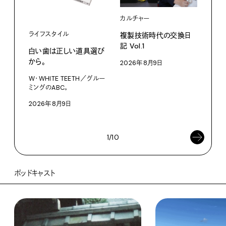
カルチャー
ライフスタイル
複製技術時代の交換日
記 Vol.1
白い歯は正しい道具選び
ファ
から。
2026年8月9日
【#
W・WHITE TEETH／グルー
ブラ
ミングのABC。
執筆
2026年8月9日
202
1/10
ポッドキャスト