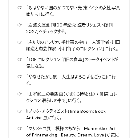
☞
「もはやない国のかつてない光 東ドイツの女性写真
家たち」に行く。
☞
「岩波文庫創刊100年記念 読者リクエスト復刊
2027」をチェックする。
☞
「ふたりのアフリカ、手仕事の宇宙―人類学者・川田
順造と陶芸作家・小川待子のコレクション」に行く。
☞
「TOP コレクション 明日の食卓」のトークイベントが
気になる。
☞
「やなせたかし展 人生はよろこばせごっこ」に行
く。
☞
「山室眞二の薯版画〈かまくら博物誌〉 / 併陳 コレ
クション 暮らしの中で」に行く。
☞
『ブック・アクティビスト』Irma Boom: Book
Activist 展に行く。
☞
「マリメッコ展 模様のちから Marimekko: Art
of Printmaking -Beauty, Dream, Love」が気に