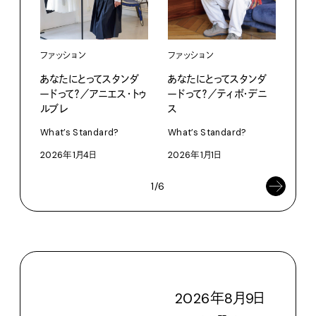
ファッション
ファッション
ファ
あなたにとってスタンダ
あなたにとってスタンダ
あな
ードって？／アニエス・トゥ
ードって？／ティボ・デニ
ード
ルブレ
ス
What
What’s Standard?
What’s Standard?
202
2026年1月4日
2026年1月1日
1/6
2026
年
8
月
9
日