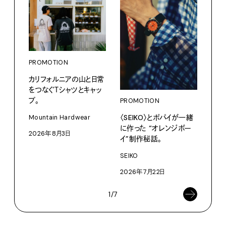
PROMOTION
PRO
カリフォルニアの山と日常
愛しの
をつなぐＴシャツとキャッ
パリ
プ。
PROMOTION
ホテ
るか
〈SEIKO〉とポパイが一緒
Mountain Hardwear
に作った “オレンジボー
202
2026年8月3日
イ”制作秘話。
SEIKO
2026年7月22日
1/7