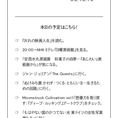
本日の予定はこちら！
☞
『おれの映画人生』を読む。
☞
20:00〜NHK Eテレ『日曜美術館』を見る。
☞
「安西水丸原画展 和菓子の四季―『あじわい』表
紙画から」が気になる。
☞
ジャン・ジュリアン「The Guests」に行く。
☞
「ぬけみち展 かわす・つくる・ともにいる―生きるた
めの回路」に行く。
☞
Moonstruck Cultivation vol.1「想像力を取り戻
す：『ディープ・ルッキング』アートクラブ」をチェック。
☞
「もはやない国のかつてない光 東ドイツの女性写真