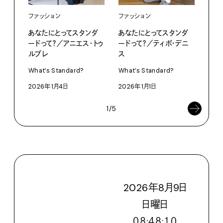
ファッション
ファッション
ファ
あなたにとってスタンダ
あなたにとってスタンダ
あな
ードって？／アニエス・トゥ
ードって？／ティボ・デニ
ード
ルブレ
ス
What
What’s Standard?
What’s Standard?
202
2026年1月4日
2026年1月1日
1/5
2026
年
8
月
9
日
日
曜日
０８:４８:１１