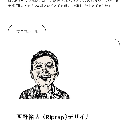
は、ありそうでない。ロープ染⾊された、6オンスのセルヴィッジ生地
を採用し、3㎝間24針というとても細かい運針で仕立てました」
プロフィール
⻄野裕⼈ 〈Riprap〉デザイナー