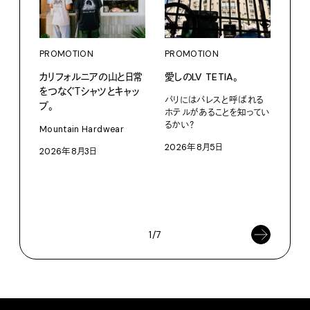
PROMOTION
PROMOTION
カリフォルニアの山と日常
愛しのLV TETIA。
をつなぐＴシャツとキャッ
パリにはパレスと呼ばれる
プ。
PRO
ホテルがあることを知ってい
るかい？
〈S
Mountain Hardwear
に作
2026年8月5日
2026年8月3日
イ”
SEIK
202
1/7