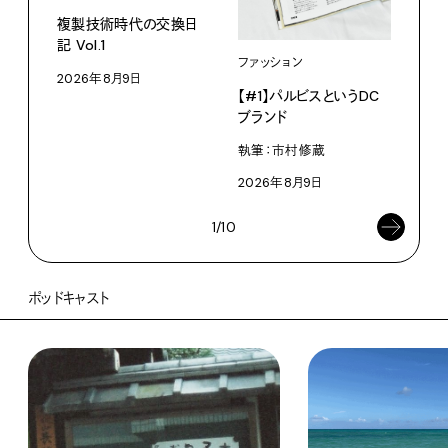
ライ
複製技術時代の交換日
記 Vol.1
見え
ファッション
なく
2026年8月9日
【#1】パルビスというDC
V・
ブランド
ABC
執筆：市村修蔵
202
2026年8月9日
1/10
ポッドキャスト