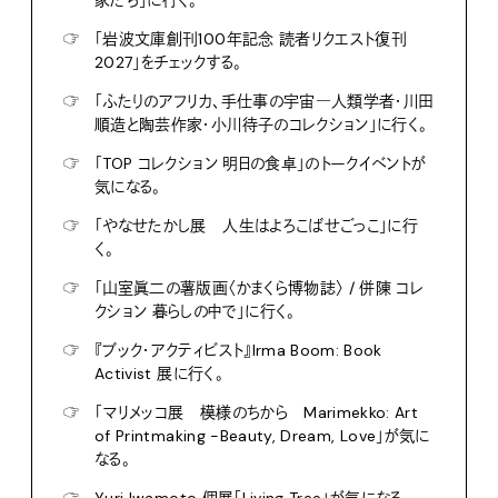
家たち」に行く。
☞
「岩波文庫創刊100年記念 読者リクエスト復刊
2027」をチェックする。
☞
「ふたりのアフリカ、手仕事の宇宙―人類学者・川田
順造と陶芸作家・小川待子のコレクション」に行く。
☞
「TOP コレクション 明日の食卓」のトークイベントが
気になる。
☞
「やなせたかし展 人生はよろこばせごっこ」に行
く。
☞
「山室眞二の薯版画〈かまくら博物誌〉 / 併陳 コレ
クション 暮らしの中で」に行く。
☞
『ブック・アクティビスト』Irma Boom: Book
Activist 展に行く。
☞
「マリメッコ展 模様のちから Marimekko: Art
of Printmaking -Beauty, Dream, Love」が気に
なる。