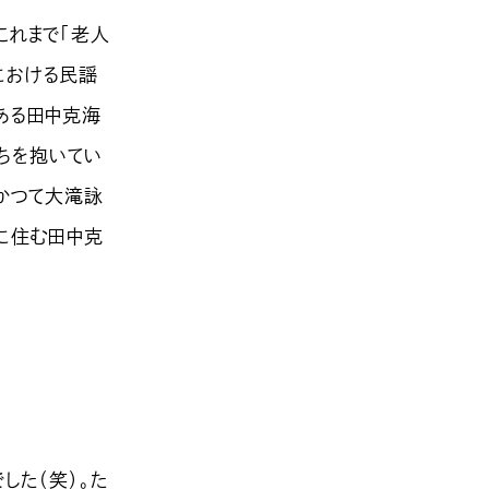
これまで「老人
における民謡
ある田中克海
持ちを抱いてい
、かつて大滝詠
に住む田中克
した（笑）。た