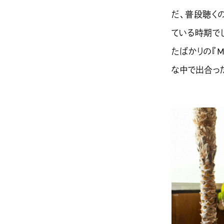
だ、普段聴く
ている時期でし
たばかりの『
な中で出合っ