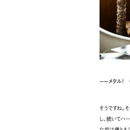
——メタル！ 
そうですね。
し、続いてハ
な奴は僕とも