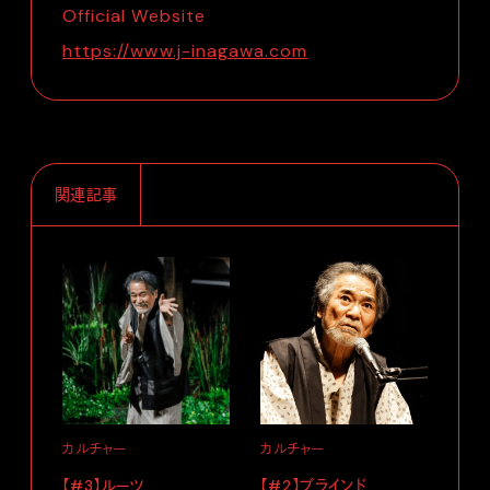
Official Website
https://www.j-inagawa.com
関連記事
カルチャー
カルチャー
ライ
【#3】ルーツ
【#2】ブラインド
【#