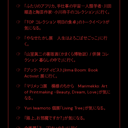
☞
「ふたりのアフリカ、手仕事の宇宙―人類学者・川田
順造と陶芸作家・小川待子のコレクション」に行く。
☞
「TOP コレクション 明日の食卓」のトークイベントが
気になる。
☞
「やなせたかし展 人生はよろこばせごっこ」に行
く。
☞
「山室眞二の薯版画〈かまくら博物誌〉 / 併陳 コレ
クション 暮らしの中で」に行く。
☞
『ブック・アクティビスト』Irma Boom: Book
Activist 展に行く。
☞
「マリメッコ展 模様のちから Marimekko: Art
of Printmaking -Beauty, Dream, Love」が気に
なる。
☞
Yuri Iwamoto 個展「Living Tree」が気になる。
☞
「路上、お邪魔ですか？」が気になる。
☞
企画展「スープはいのち」に行く。