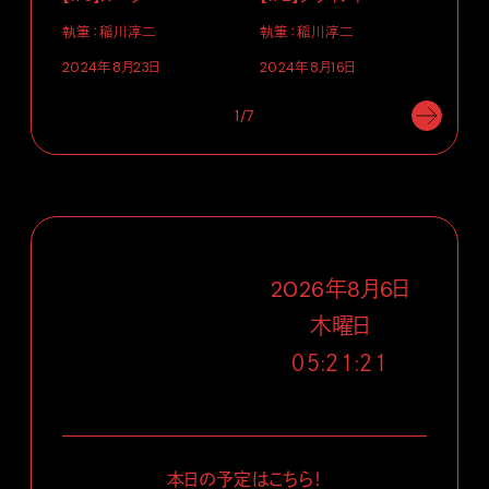
執筆：稲川淳二
執筆：稲川淳二
執筆
2024年8月23日
2024年8月16日
202
1/7
2026
年
8
月
6
日
木
曜日
０５:２１:２２
本日の予定はこちら！