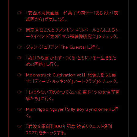
☞
「安西水丸原画展 和菓子の四季―『あじわい』表
紙画から」が気になる。
☞
岡宗秀吾さんとヴァンサン・ギルベールさんによるト
ークイベント「第2回マル秘映像研究会」をチェック。
☞
ジャン・ジュリアン「The Guests」に行く。
☞
「ぬけみち展 かわす・つくる・ともにいる―生きるた
めの回路」に行く。
☞
Moonstruck Cultivation vol.1「想像力を取り戻
す：『ディープ・ルッキング』アートクラブ」をチェック。
☞
「もはやない国のかつてない光 東ドイツの女性写真
家たち」に行く。
☞
Minh Ngoc Nguyen「Silly Boy Syndrome」に行
く。
☞
「岩波文庫創刊100年記念 読者リクエスト復刊
2027」をチェックする。