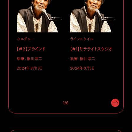
カルチャー
ライフスタイル
【#2】ブラインド
【#1】サテライトスタジオ
執筆：稲川淳二
執筆: 稲川淳二
ライ
2024年8月16日
2024年8月9日
【#
執筆
202
1/6