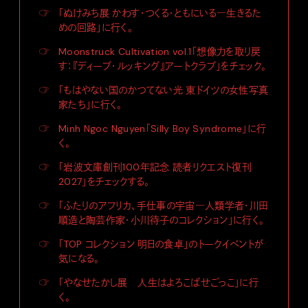
☞
「ぬけみち展 かわす・つくる・ともにいる―生きるた
めの回路」に行く。
☞
Moonstruck Cultivation vol.1「想像力を取り戻
す：『ディープ・ルッキング』アートクラブ」をチェック。
☞
「もはやない国のかつてない光 東ドイツの女性写真
家たち」に行く。
☞
Minh Ngoc Nguyen「Silly Boy Syndrome」に行
く。
☞
「岩波文庫創刊100年記念 読者リクエスト復刊
2027」をチェックする。
☞
「ふたりのアフリカ、手仕事の宇宙―人類学者・川田
順造と陶芸作家・小川待子のコレクション」に行く。
☞
「TOP コレクション 明日の食卓」のトークイベントが
気になる。
☞
「やなせたかし展 人生はよろこばせごっこ」に行
く。