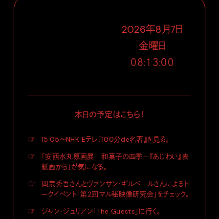
2026
年
8
月
7
日
金
曜日
０８:１３:０１
本日の予定はこちら！
☞
15:05〜NHK Eテレ『100分de名著』を見る。
☞
「安西水丸原画展 和菓子の四季―『あじわい』表
紙画から」が気になる。
☞
岡宗秀吾さんとヴァンサン・ギルベールさんによるト
ークイベント「第2回マル秘映像研究会」をチェック。
☞
ジャン・ジュリアン「The Guests」に行く。