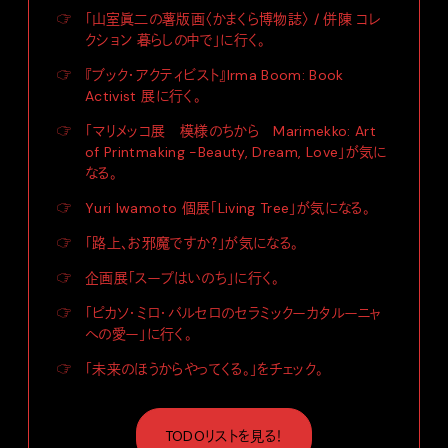
☞
「山室眞二の薯版画〈かまくら博物誌〉 / 併陳 コレ
クション 暮らしの中で」に行く。
☞
『ブック・アクティビスト』Irma Boom: Book
Activist 展に行く。
☞
「マリメッコ展 模様のちから Marimekko: Art
of Printmaking -Beauty, Dream, Love」が気に
なる。
☞
Yuri Iwamoto 個展「Living Tree」が気になる。
☞
「路上、お邪魔ですか？」が気になる。
☞
企画展「スープはいのち」に行く。
☞
「ピカソ・ミロ・バルセロのセラミックーカタルーニャ
への愛ー」に行く。
☞
「未来のほうからやってくる。」をチェック。
TODOリストを見る！