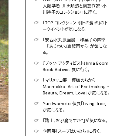
人類学者・川田順造と陶芸作家・小
川待子のコレクション」に行く。
☞
「TOP コレクション 明日の食卓」のト
ークイベントが気になる。
☞
「安西水丸原画展 和菓子の四季
―『あじわい』表紙画から」が気にな
る。
☞
『ブック・アクティビスト』Irma Boom:
Book Activist 展に行く。
☞
「マリメッコ展 模様のちから
Marimekko: Art of Printmaking -
Beauty, Dream, Love」が気になる。
☞
Yuri Iwamoto 個展「Living Tree」
が気になる。
☞
「路上、お邪魔ですか？」が気になる。
☞
企画展「スープはいのち」に行く。