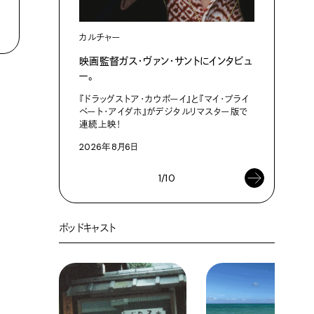
ライフスタ
カルチャー
POP-EY
映画監督ガス・ヴァン・サントにインタビュ
夜遅かった
ー。
2026年8
『ドラッグストア・カウボーイ』と『マイ・プライ
ベート・アイダホ』がデジタルリマスター版で
連続上映！
2026年8月6日
1/10
ポッドキャスト