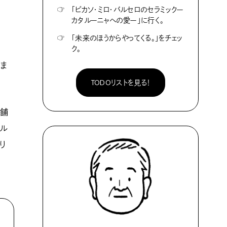
☞
「ピカソ・ミロ・バルセロのセラミックー
カタルーニャへの愛ー」に行く。
☞
「未来のほうからやってくる。」をチェッ
ク。
ま
TODOリストを見る！
と舗
ダル
り