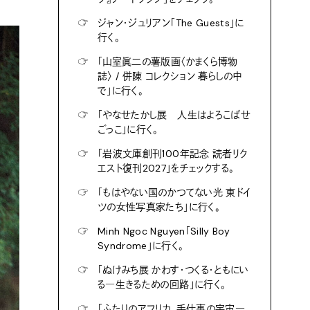
☞
ジャン・ジュリアン「The Guests」に
行く。
☞
「山室眞二の薯版画〈かまくら博物
誌〉 / 併陳 コレクション 暮らしの中
で」に行く。
☞
「やなせたかし展 人生はよろこばせ
ごっこ」に行く。
☞
「岩波文庫創刊100年記念 読者リク
エスト復刊2027」をチェックする。
☞
「もはやない国のかつてない光 東ドイ
ツの女性写真家たち」に行く。
☞
Minh Ngoc Nguyen「Silly Boy
Syndrome」に行く。
☞
「ぬけみち展 かわす・つくる・ともにい
る―生きるための回路」に行く。
☞
「ふたりのアフリカ、手仕事の宇宙―