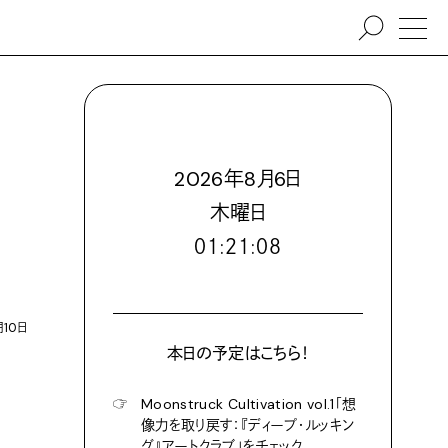
2026
年
8
月
6
日
木
曜日
０１:２１:０９
月10日
本日の予定はこちら！
☞
Moonstruck Cultivation vol.1「想
像力を取り戻す：『ディープ・ルッキン
グ』アートクラブ」をチェック。