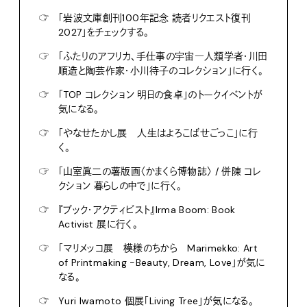
☞
「岩波文庫創刊100年記念 読者リクエスト復刊
2027」をチェックする。
☞
「ふたりのアフリカ、手仕事の宇宙―人類学者・川田
順造と陶芸作家・小川待子のコレクション」に行く。
☞
「TOP コレクション 明日の食卓」のトークイベントが
気になる。
☞
「やなせたかし展 人生はよろこばせごっこ」に行
く。
☞
「山室眞二の薯版画〈かまくら博物誌〉 / 併陳 コレ
クション 暮らしの中で」に行く。
☞
『ブック・アクティビスト』Irma Boom: Book
Activist 展に行く。
☞
「マリメッコ展 模様のちから Marimekko: Art
of Printmaking -Beauty, Dream, Love」が気に
なる。
☞
Yuri Iwamoto 個展「Living Tree」が気になる。