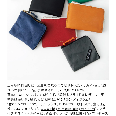
上から時計回りに、表裏を異なる色で切り替えた〈サカイ〉らしく遊
び心が利いた一品。裏はネイビー。¥30,800（サカイ
☎03·6418·5977）、初期から作り続けるブライドルレザーのL字。
初めは硬いが、馴染めば相棒に。¥18,700（ディガウェル
1☎03·5722·3392）、〈リッジ〉は、X-PACの一枚仕立て。驚くほど
軽い。¥4,200（リッジ
www.ridge-mountaingear.com
）、マチ
付きのコインホルダーに、背面ポケットが地味に便利な〈エンダース