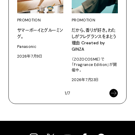
PROMOTION
PROMOTION
PRO
サマーボーイとグルーミン
だから、香りが好き。わた
〈ア
グ。
しがフレグランスをまとう
ブー
理由 Created by
て、走
Panasonic
GINZA
adid
2026年7月9日
〈ZOZOCOSME〉で
202
「Fragrance Edition」が開
催中。
2026年7月23日
1/7