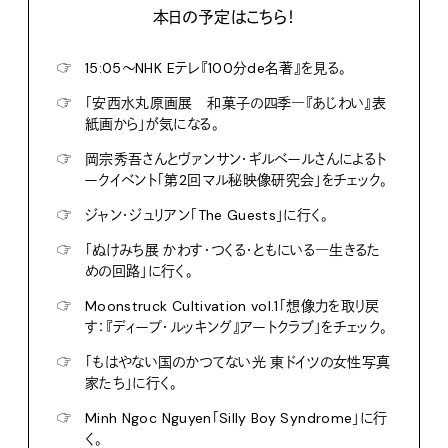
本日の予定はこちら！
☞
15:05〜NHK Eテレ『100分de名著』を見る。
☞
「安西水丸原画展 和菓子の四季―『あじわい』表
紙画から」が気になる。
☞
岡宗秀吾さんとヴァンサン・ギルベールさんによるト
ークイベント「第2回マル秘映像研究会」をチェック。
☞
ジャン・ジュリアン「The Guests」に行く。
☞
「ぬけみち展 かわす・つくる・ともにいる―生きるた
めの回路」に行く。
☞
Moonstruck Cultivation vol.1「想像力を取り戻
す：『ディープ・ルッキング』アートクラブ」をチェック。
☞
「もはやない国のかつてない光 東ドイツの女性写真
家たち」に行く。
☞
Minh Ngoc Nguyen「Silly Boy Syndrome」に行
く。