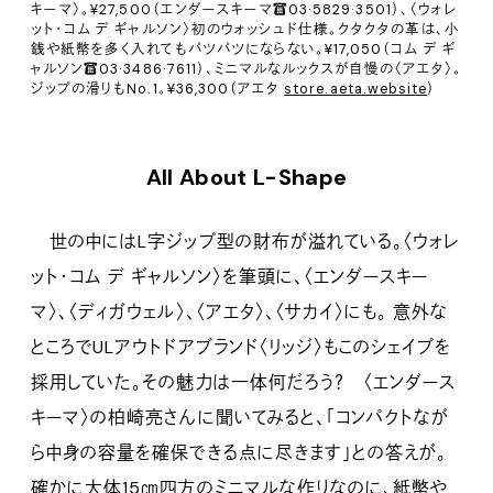
キーマ〉。¥27,500（エンダースキーマ☎03·5829·3501）、〈ウォレ
ット・コム デ ギャルソン〉初のウォッシュド仕様。クタクタの革は、小
銭や紙幣を多く入れてもパツパツにならない。¥17,050（コム デ ギ
ャルソン☎03·3486·7611）、ミニマルなルックスが自慢の〈アエタ〉。
ジップの滑りもNo.1。¥36,300（アエタ
store.aeta.website
）
All About L-Shape
世の中にはL字ジップ型の財布が溢れている。〈ウォレ
ット・コム デ ギャルソン〉を筆頭に、〈エンダースキー
マ〉、〈ディガウェル〉、〈アエタ〉、〈サカイ〉にも。 意外な
ところでULアウトドアブランド〈リッジ〉もこのシェイプを
採用していた。その魅力は一体何だろう？ 〈エンダース
キーマ〉の柏崎亮さんに聞いてみると、「コンパクトなが
ら中身の容量を確保できる点に尽きます」との答えが。
確かに大体15㎝四方のミニマルな作りなのに、紙幣や