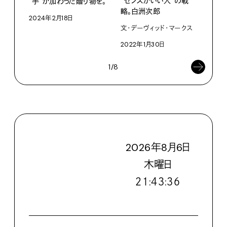
“センスがいい人”の戦
“手”が加わった贈り物を。
202
略。白洲次郎
2024年2月18日
文・デーヴィッド・マークス
2022年1月30日
1/8
2026
年
8
月
6
日
木
曜日
２１:４３:３７