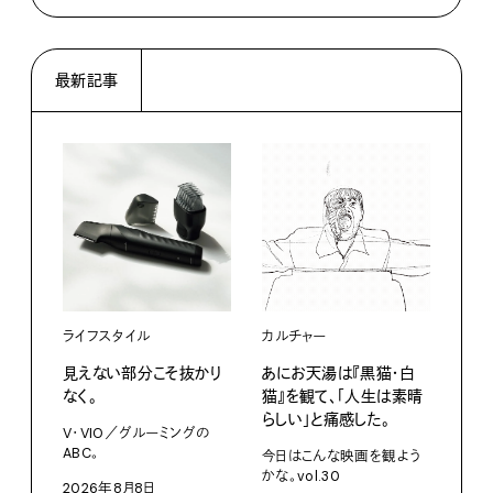
最新記事
ライフスタイル
カルチャー
ライ
見えない部分こそ抜かり
あにお天湯は『黒猫・白
すぐ
なく。
猫』を観て、「人生は素晴
U・
らしい」と痛感した。
ABC
V・VIO／グルーミングの
ABC。
今日はこんな映画を観よう
202
かな。vol.30
2026年8月8日