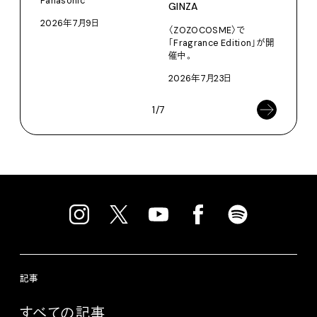
Panasonic
GINZA
Moun
2026年7月9日
〈ZOZOCOSME〉で
202
「Fragrance Edition」が開
催中。
2026年7月23日
1/7
記事
すべての記事