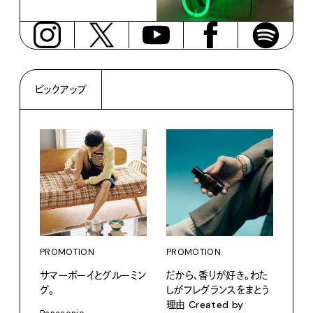
ピックアップ
PROMOTION
PROMOTION
PRO
サマーボーイとグルーミン
だから、香りが好き。わた
カリ
グ。
しがフレグランスをまとう
をつ
理由 Created by
プ。