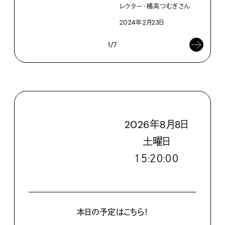
レクター・橘高つむぎさん
2024年2月23日
1/7
2026
年
8
月
8
日
土
曜日
１５:２０:０２
本日の予定はこちら！