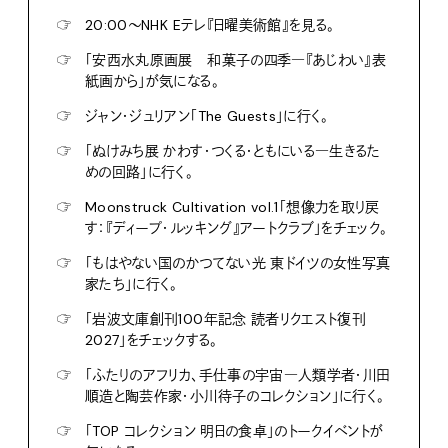
☞
20:00〜NHK Eテレ『日曜美術館』を見る。
☞
「安西水丸原画展 和菓子の四季―『あじわい』表
紙画から」が気になる。
☞
ジャン・ジュリアン「The Guests」に行く。
☞
「ぬけみち展 かわす・つくる・ともにいる―生きるた
めの回路」に行く。
☞
Moonstruck Cultivation vol.1「想像力を取り戻
す：『ディープ・ルッキング』アートクラブ」をチェック。
☞
「もはやない国のかつてない光 東ドイツの女性写真
家たち」に行く。
☞
「岩波文庫創刊100年記念 読者リクエスト復刊
2027」をチェックする。
☞
「ふたりのアフリカ、手仕事の宇宙―人類学者・川田
順造と陶芸作家・小川待子のコレクション」に行く。
☞
「TOP コレクション 明日の食卓」のトークイベントが