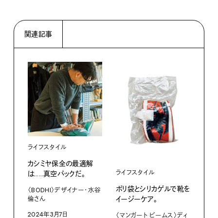
関連記事
ライフスタイル
ライ
カシミヤ保全の最適解
ラグ
ライフスタイル
は……真空パックだ。
ラグ
ポリ袋とシリカゲルで靴を
クさ
〈BODHI〉デザイナー・水谷
イージーケア。
倫さん
202
2024年3月7日
〈マンガート ビームス〉ディ