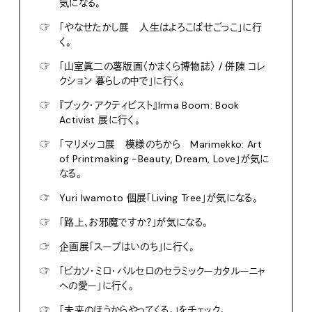
気になる。
☞
「やなせたかし展 人生はよろこばせごっこ」に行
く。
☞
「山室眞二の薯版画〈かまくら博物誌〉 / 併陳 コレ
クション 暮らしの中で」に行く。
☞
『ブック・アクティビスト』Irma Boom: Book
Activist 展に行く。
☞
「マリメッコ展 模様のちから Marimekko: Art
of Printmaking -Beauty, Dream, Love」が気に
なる。
☞
Yuri Iwamoto 個展「Living Tree」が気になる。
☞
「路上、お邪魔ですか？」が気になる。
☞
企画展「スープはいのち」に行く。
☞
「ピカソ・ミロ・バルセロのセラミックーカタルーニャ
への愛ー」に行く。
☞
「未来のほうからやってくる。」をチェック。