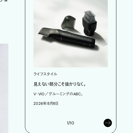
ライフスタイル
カルチャ
見えない部分こそ抜かりなく。
あにお天
は素晴ら
V・VIO／グルーミングのABC。
今日はこん
2026年8月8日
2026年8
1/10