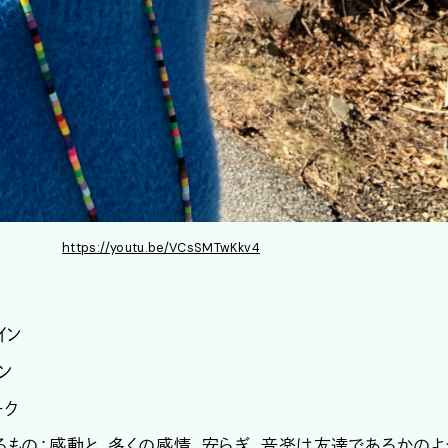
https://youtu.be/VCsSMTwKkv4
イン
ン
ーク
るもの：感動と、多くの感情、安らぎ、音楽は友達であるかのよ