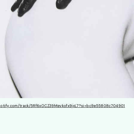
spotify.com/track/5Rf6xOCZ39Mevkofx9jxL7?si=bc9e55808c704901