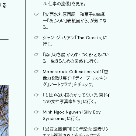
ル 仕事の流儀』を見る。
する
☞
「安西水丸原画展 和菓子の四季
―『あじわい』表紙画から」が気にな
る。
☞
ジャン・ジュリアン「The Guests」に
行く。
☞
「ぬけみち展 かわす・つくる・ともにい
る―生きるための回路」に行く。
☞
Moonstruck Cultivation vol.1「想
像力を取り戻す：『ディープ・ルッキン
グ』アートクラブ」をチェック。
☞
「もはやない国のかつてない光 東ドイ
ツの女性写真家たち」に行く。
☞
Minh Ngoc Nguyen「Silly Boy
Syndrome」に行く。
☞
「岩波文庫創刊100年記念 読者リク
エスト復刊2027」をチェックする。