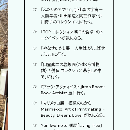
☞
「ふたりのアフリカ、手仕事の宇宙―
人類学者・川田順造と陶芸作家・小
川待子のコレクション」に行く。
☞
「TOP コレクション 明日の食卓」のト
ークイベントが気になる。
☞
「やなせたかし展 人生はよろこばせ
ごっこ」に行く。
☞
「山室眞二の薯版画〈かまくら博物
誌〉 / 併陳 コレクション 暮らしの中
で」に行く。
☞
『ブック・アクティビスト』Irma Boom:
Book Activist 展に行く。
☞
「マリメッコ展 模様のちから
Marimekko: Art of Printmaking -
Beauty, Dream, Love」が気になる。
☞
Yuri Iwamoto 個展「Living Tree」