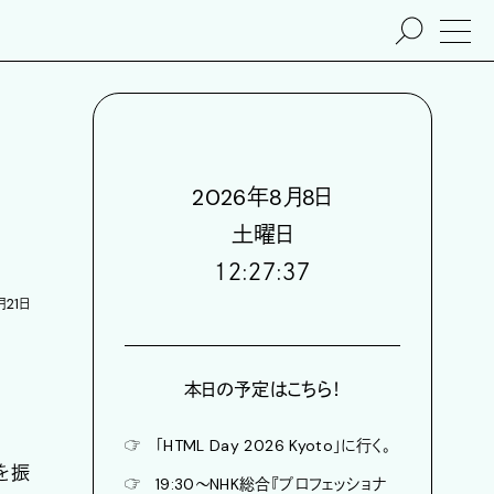
2026
年
8
月
8
日
土
曜日
１２:２７:３８
月21日
本日の予定はこちら！
☞
「HTML Day 2026 Kyoto」に行く。
を振
☞
19:30〜NHK総合『プロフェッショナ