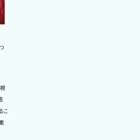
つ
な視
感
るこ
素