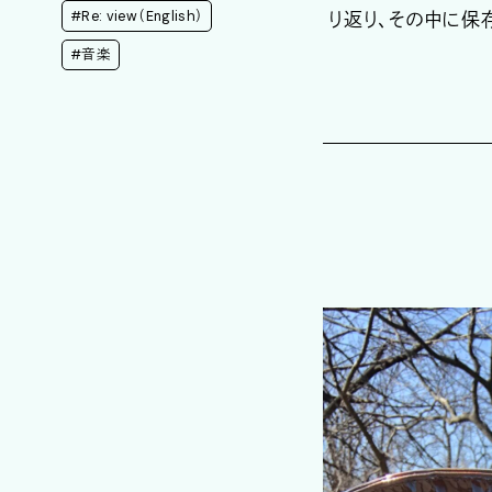
#Re: view（English）
り返り、その中に保
#音楽