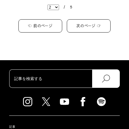
/
5
☜ 前のページ
次のページ ☞
記事