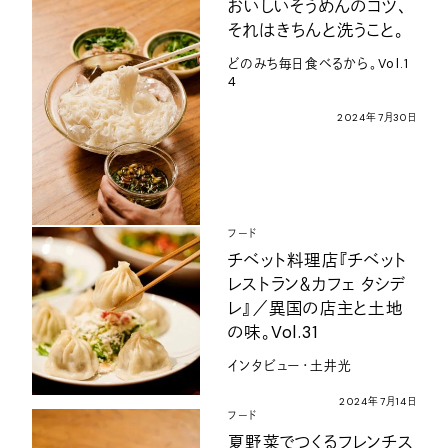
おいしいそうめんのコツ、
それはきちんと洗うこと。
どのみち毎日食べるから。Vol.1
4
2024年7月30日
フード
チベット料理店『チベット
レストラン＆カフェ タシデ
レ』／異国の店主と土地
の味。Vol.31
インタビュー・土井光
2024年7月14日
フード
夏野菜でつくるフレンチス