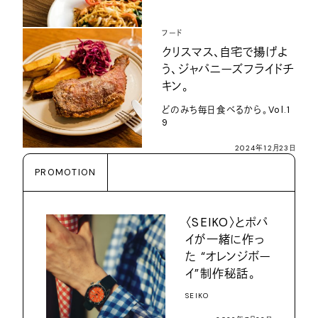
フード
クリスマス、自宅で揚げよ
う、ジャパニーズフライドチ
キン。
どのみち毎日食べるから。Vol.1
9
2024年12月23日
PROMOTION
〈SEIKO〉とポパ
イが一緒に作っ
た “オレンジボー
イ”制作秘話。
SEIKO