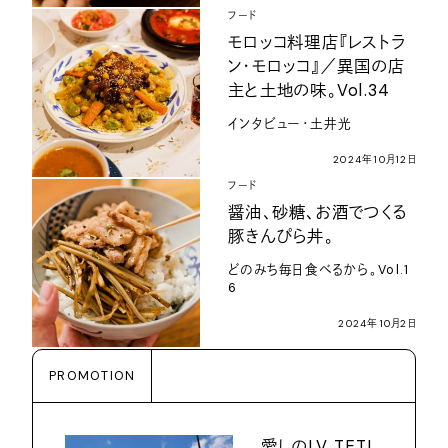
フード
モロッコ料理店『レストラ
ン・モロッコ』／異国の店
主と土地の味。Vol.34
インタビュー・土井光
2024年10月12日
フード
醤油、砂糖、お酒でつくる
豚きんぴら丼。
どのみち毎日食べるから。Vol.1
6
2024年10月2日
PROMOTION
愛しのLV TETI