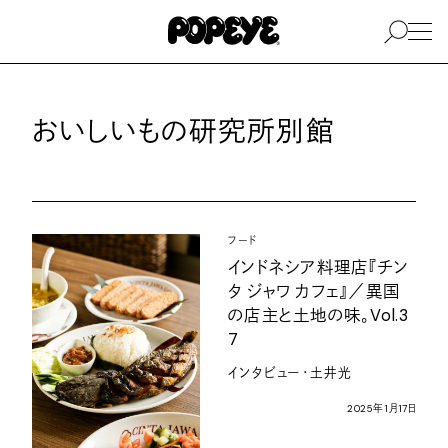
おいしいもの研究所別館
フード
インドネシア料理店『チン
タ
ジャワ
カフェ』／異国
の店主と土地の味。
Vol.3
7
インタビュー・土井光
2025
年
1
月
17
日