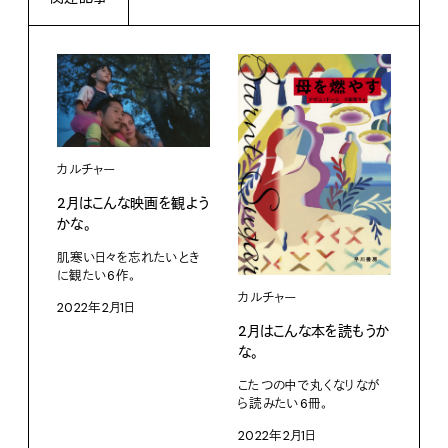
カルチャー
2月はこんな映画を観よう
ファ
かな。
マイ
リフ
肌寒い日々を忘れたいとき
に観たい6作。
202
カルチャー
2022年2月1日
2月はこんな本を読もうか
な。
こたつの中で丸くなりなが
ら読みたい6冊。
2022年2月1日