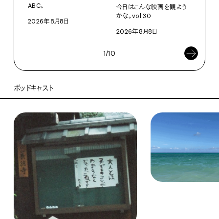
ABC。
今日はこんな映画を観よう
202
かな。vol.30
2026年8月8日
2026年8月8日
1/10
ポッドキャスト