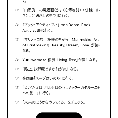
く。
☞
「山室眞二の薯版画〈かまくら博物誌〉 / 併陳 コレ
クション 暮らしの中で」に行く。
☞
『ブック・アクティビスト』Irma Boom: Book
Activist 展に行く。
☞
「マリメッコ展 模様のちから Marimekko: Art
of Printmaking -Beauty, Dream, Love」が気に
なる。
☞
Yuri Iwamoto 個展「Living Tree」が気になる。
☞
「路上、お邪魔ですか？」が気になる。
☞
企画展「スープはいのち」に行く。
☞
「ピカソ・ミロ・バルセロのセラミックーカタルーニャ
への愛ー」に行く。
☞
「未来のほうからやってくる。」をチェック。