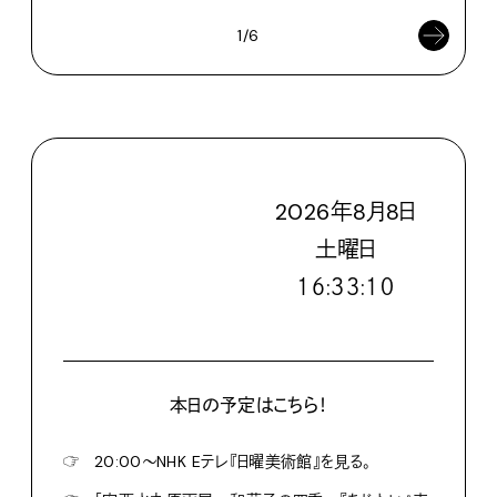
1/6
2026
年
8
月
8
日
土
曜日
１６:３３:１２
本日の予定はこちら！
☞
20:00〜NHK Eテレ『日曜美術館』を見る。