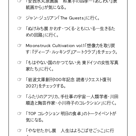
☞
「安西水丸原画展 和菓子の四季―『あじわい』表
紙画から」が気になる。
☞
ジャン・ジュリアン「The Guests」に行く。
☞
「ぬけみち展 かわす・つくる・ともにいる―生きるた
めの回路」に行く。
☞
Moonstruck Cultivation vol.1「想像力を取り戻
す：『ディープ・ルッキング』アートクラブ」をチェック。
☞
「もはやない国のかつてない光 東ドイツの女性写真
家たち」に行く。
☞
「岩波文庫創刊100年記念 読者リクエスト復刊
2027」をチェックする。
☞
「ふたりのアフリカ、手仕事の宇宙―人類学者・川田
順造と陶芸作家・小川待子のコレクション」に行く。
☞
「TOP コレクション 明日の食卓」のトークイベントが
気になる。
☞
「やなせたかし展 人生はよろこばせごっこ」に行