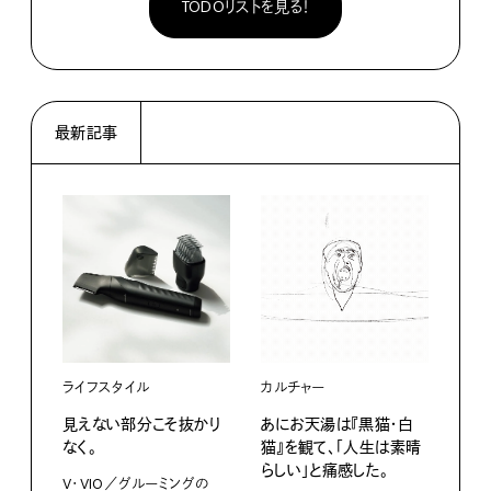
TODOリストを見る！
最新記事
ライフスタイル
カルチャー
ライ
見えない部分こそ抜かり
あにお天湯は『黒猫・白
すぐ
なく。
猫』を観て、「人生は素晴
U・
らしい」と痛感した。
ABC
V・VIO／グルーミングの