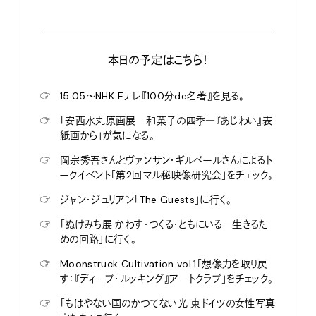
本日の予定はこちら！
☞
15:05〜NHK Eテレ『100分de名著』を見る。
☞
「安西水丸原画展 和菓子の四季―『あじわい』表
紙画から」が気になる。
☞
岡宗秀吾さんとヴァンサン・ギルベールさんによるト
ークイベント「第2回マル秘映像研究会」をチェック。
☞
ジャン・ジュリアン「The Guests」に行く。
☞
「ぬけみち展 かわす・つくる・ともにいる―生きるた
めの回路」に行く。
☞
Moonstruck Cultivation vol.1「想像力を取り戻
す：『ディープ・ルッキング』アートクラブ」をチェック。
☞
「もはやない国のかつてない光 東ドイツの女性写真