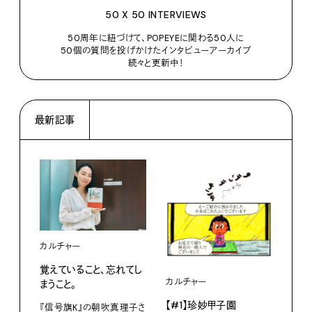
50 X 50 INTERVIEWS
50周年に紐づけて、POPEYEに関わる50人に
50個の質問を投げかけたインタビューアーカイブ
続々と更新中！
最新記事
カルチャー
覚えていること、忘れてし
カルチャー
ライ
まうこと。
【#1】珍妙甲子園
白い
『信号旗K』の朝吹真理子さ