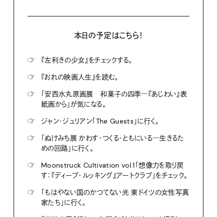
本日の予定はこちら！
☞
『左利きの少女』をチェックする。
☞
『おれの映画人生』を読む。
☞
「安西水丸原画展 和菓子の四季―『あじわい』表
紙画から」が気になる。
☞
ジャン・ジュリアン「The Guests」に行く。
☞
「ぬけみち展 かわす・つくる・ともにいる―生きるた
めの回路」に行く。
☞
Moonstruck Cultivation vol.1「想像力を取り戻
す：『ディープ・ルッキング』アートクラブ」をチェック。
☞
「もはやない国のかつてない光 東ドイツの女性写真
家たち」に行く。