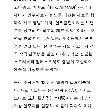
고마워요, 아마드! (THX, AHMAD!)>는, “디
제이가 연주자로서 밴드를 이끄는 새로운 형
태의 재즈 앨범” 이자 “얀씨클럽이라는 브랜
드를 공고히 한 최고의 재즈 앨범” 이라는 호
평을 받으며 한국과 일본, 미국 등에서 큰 반
응을 얻고 있다. 본 앨범은 사모 키요타가 전
곡 작곡·편곡했을 뿐만 아니라, 직접 집필한
스토리북과 일러스트북도 앨범에 포함되어
예술적 완성도를 높였다.
특히 주목해야 할 점은 앨범의 스토리북이
다. 사모 키요타는 율(律)과 안(安), 키미코
요타로(笠井 陽太郎), 정(鄭)이라는 네 명의
가상 연주자를 설정해, 이들이 각자의 과거