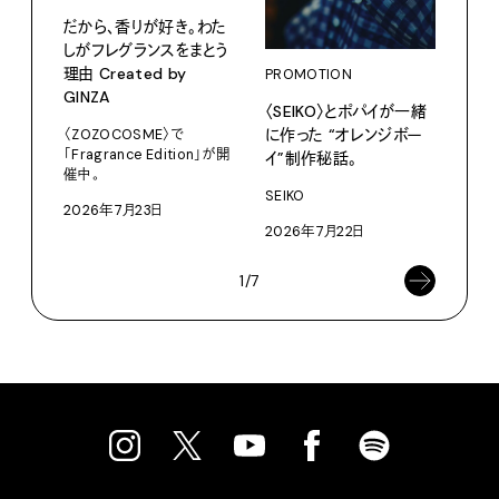
だから、香りが好き。わた
サマ
しがフレグランスをまとう
グ。
理由 Created by
PROMOTION
Pana
GINZA
〈SEIKO〉とポパイが一緒
202
に作った “オレンジボー
〈ZOZOCOSME〉で
「Fragrance Edition」が開
イ”制作秘話。
催中。
SEIKO
2026年7月23日
2026年7月22日
1/7