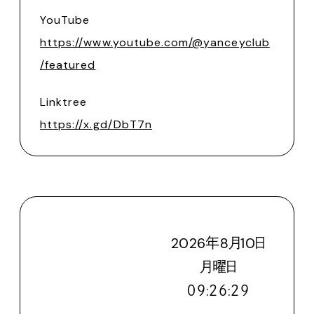
YouTube
https://www.youtube.com/@yanceyclub
/featured
Linktree
https://x.gd/DbT7n
2026
年
8
月
10
日
月
曜日
０９:２６:３１