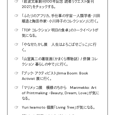
☞
「岩波文庫創刊100年記念 読者リクエスト復刊
2027」をチェックする。
☞
「ふたりのアフリカ、手仕事の宇宙―人類学者・川田
順造と陶芸作家・小川待子のコレクション」に行く。
☞
「TOP コレクション 明日の食卓」のトークイベントが
気になる。
☞
「やなせたかし展 人生はよろこばせごっこ」に行
く。
☞
「山室眞二の薯版画〈かまくら博物誌〉 / 併陳 コレ
クション 暮らしの中で」に行く。
☞
『ブック・アクティビスト』Irma Boom: Book
Activist 展に行く。
☞
「マリメッコ展 模様のちから Marimekko: Art
of Printmaking -Beauty, Dream, Love」が気に
なる。
☞
Yuri Iwamoto 個展「Living Tree」が気になる。