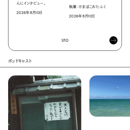
から
んにインタビュー。
執筆：かまぼこおたふく
2026年8月10日
W・W
2026年8月10日
ミン
202
1/10
ポッドキャスト