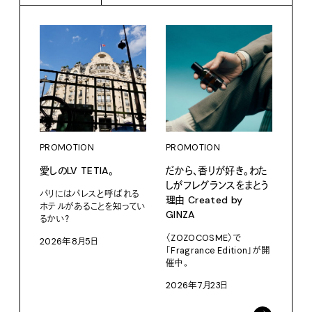
PROMOTION
PROMOTION
PRO
愛しのLV TETIA。
だから、香りが好き。わた
〈ア
しがフレグランスをまとう
ブー
パリにはパレスと呼ばれる
理由 Created by
て、走
ホテルがあることを知ってい
GINZA
るかい？
adid
〈ZOZOCOSME〉で
2026年8月5日
202
「Fragrance Edition」が開
催中。
2026年7月23日