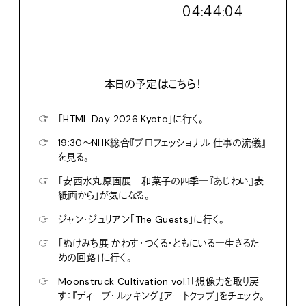
０４:４４:０５
本日の予定はこちら！
☞
「HTML Day 2026 Kyoto」に行く。
☞
19:30〜NHK総合『プロフェッショナル 仕事の流儀』
を見る。
☞
「安西水丸原画展 和菓子の四季―『あじわい』表
紙画から」が気になる。
☞
ジャン・ジュリアン「The Guests」に行く。
☞
「ぬけみち展 かわす・つくる・ともにいる―生きるた
めの回路」に行く。
☞
Moonstruck Cultivation vol.1「想像力を取り戻
す：『ディープ・ルッキング』アートクラブ」をチェック。