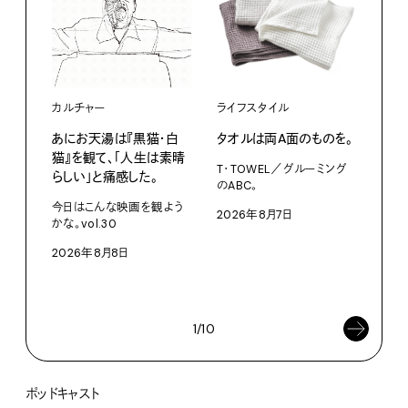
カルチャー
ライフスタイル
ファ
あにお天湯は『黒猫・白
タオルは両A面のものを。
渋⾕『
猫』を観て、「人生は素晴
Mot
T・TOWEL／グルーミング
らしい」と痛感した。
た、
のABC。
クス
今日はこんな映画を観よう
2026年8月7日
かな。vol.30
3D
を作
2026年8月8日
ム「A
202
1/10
ポッドキャスト