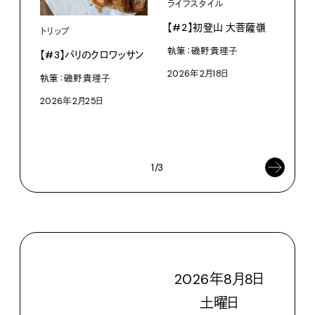
ライフスタイル
【#2】初登山 大菩薩嶺
トリップ
執筆：磯野貴理子
【#3】パリのクロワッサン
トリ
2026年2月18日
執筆：磯野貴理子
【#
2026年2月25日
執筆
202
1/3
2026
年
8
月
8
日
土
曜日