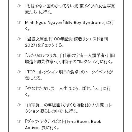
☞
「もはやない国のかつてない光 東ドイツの女性写真
家たち」に行く。
☞
Minh Ngoc Nguyen「Silly Boy Syndrome」に行
く。
☞
「岩波文庫創刊100年記念 読者リクエスト復刊
2027」をチェックする。
☞
「ふたりのアフリカ、手仕事の宇宙―人類学者・川田
順造と陶芸作家・小川待子のコレクション」に行く。
☞
「TOP コレクション 明日の食卓」のトークイベントが
気になる。
☞
「やなせたかし展 人生はよろこばせごっこ」に行
く。
☞
「山室眞二の薯版画〈かまくら博物誌〉 / 併陳 コレ
クション 暮らしの中で」に行く。
☞
『ブック・アクティビスト』Irma Boom: Book
Activist 展に行く。