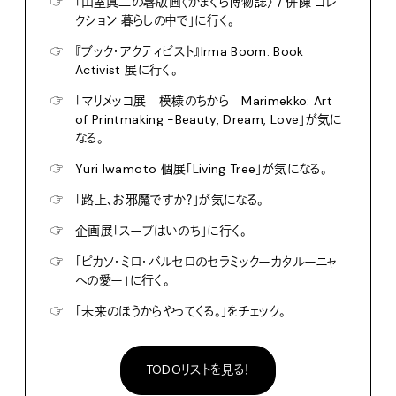
☞
「山室眞二の薯版画〈かまくら博物誌〉 / 併陳 コレ
クション 暮らしの中で」に行く。
☞
『ブック・アクティビスト』Irma Boom: Book
Activist 展に行く。
☞
「マリメッコ展 模様のちから Marimekko: Art
of Printmaking -Beauty, Dream, Love」が気に
なる。
☞
Yuri Iwamoto 個展「Living Tree」が気になる。
☞
「路上、お邪魔ですか？」が気になる。
☞
企画展「スープはいのち」に行く。
☞
「ピカソ・ミロ・バルセロのセラミックーカタルーニャ
への愛ー」に行く。
☞
「未来のほうからやってくる。」をチェック。
TODOリストを見る！