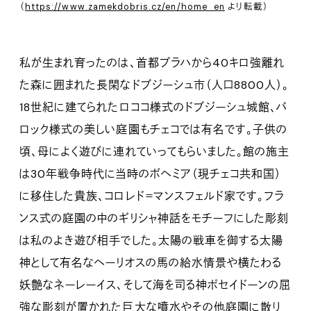
（
https://www.zamekdobris.cz/en/home_en
より転載）
私が生まれ育ったのは、首都プラハから40キロ強離れ
た森に囲まれた長閑なドブジーシュ市（人口8800人）。
18世紀に建てられたロココ様式のドブジーシュ城館、バ
ロック様式の美しい庭園もチェコでは有名です。子供の
頃、母によく遊びに連れていってもらいました。館の施主
は30年戦争時代に当時のボヘミア（現チェコ共和国）
に移住した貴族、コロレド＝マンスフェルド家です。フラ
ンス式の庭園の中のギリシャ神話をモチーフにした彫刻
は私のよき遊び相手でした。太陽の戦車を御する太陽
神として有名なヘーリオスの馬の給水情景や横たわる
妖艶なネーレーイス、そして海を司る神ポセイドーンの屈
強な彫刻が置かれた巨大な噴水やその他庭園に散り