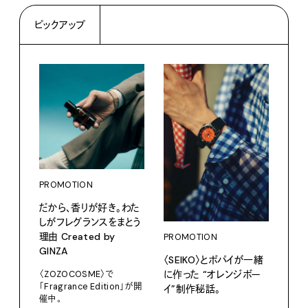
ピックアップ
PROMOTION
PRO
だから、香りが好き。わた
〈K
しがフレグランスをまとう
で、
理由 Created by
ドロ
PROMOTION
GINZA
〈SEIKO〉とポパイが一緒
KEN
に作った “オレンジボー
〈ZOZOCOSME〉で
202
「Fragrance Edition」が開
イ”制作秘話。
催中。