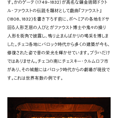
す。かのゲーテ（1749-1832）が高名な錬金術師ドクト
ル・ファウストの伝説を題材として戯曲『ファウスト』
(1808、1832)を書き下ろす前に、ボヘミアの各地をドサ
回る人形芝居の人びとがファウスト博士や鬼々の操り
人形を街角で披露し、鳴り止まんばかりの喝采を博しま
した。チェコ各地にバロック時代から多くの建築が今も、
修復された姿で昔の栄光を輝かせています。プラハだけ
ではありません。チェコの南にチェスキー・クルムロフ市
があり、その城館にはバロック時代からの劇場が現役で
す。これは世界有数の例です。