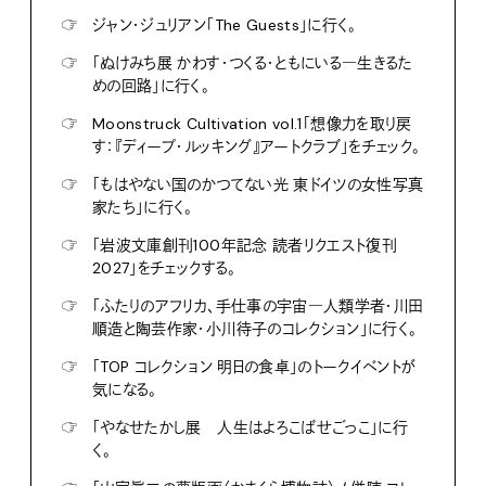
☞
ジャン・ジュリアン「The Guests」に行く。
☞
「ぬけみち展 かわす・つくる・ともにいる―生きるた
めの回路」に行く。
☞
Moonstruck Cultivation vol.1「想像力を取り戻
す：『ディープ・ルッキング』アートクラブ」をチェック。
☞
「もはやない国のかつてない光 東ドイツの女性写真
家たち」に行く。
☞
「岩波文庫創刊100年記念 読者リクエスト復刊
2027」をチェックする。
☞
「ふたりのアフリカ、手仕事の宇宙―人類学者・川田
順造と陶芸作家・小川待子のコレクション」に行く。
☞
「TOP コレクション 明日の食卓」のトークイベントが
気になる。
☞
「やなせたかし展 人生はよろこばせごっこ」に行
く。