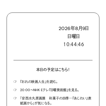
2026
年
8
月
9
日
日
曜日
１０:４４:４７
本日の予定はこちら！
☞
『おれの映画人生』を読む。
☞
20:00〜NHK Eテレ『日曜美術館』を見る。
☞
「安西水丸原画展 和菓子の四季―『あじわい』表
紙画から」が気になる。