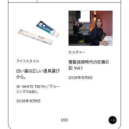
カルチャー
ライフスタイル
複製技術時代の交換日
記 Vol.1
白い歯は正しい道具選び
ファ
から。
2026年8月9日
【#
W・WHITE TEETH／グルー
ブラ
ミングのABC。
執筆
2026年8月9日
202
1/10