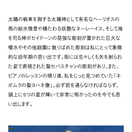
太陽の戦車を御する太陽神として有名なヘーリオスの
馬の給水情景や横たわる妖艶なネーレーイス、そして海
を司る神ポセイドーンの屈強な彫刻が置かれた巨大な
噴水やその他庭園に散りばめた彫刻は私にとって象徴
的な幼年期の思い出です。街には生々しくも矢を射られ
た姿で表現された聖セバスチャンの彫刻があり、また、
ピアノのレッスンの帰り道、私をじっと見つめていた「ネ
ポムクの聖ヨハネ像」。必ず前を通らなければならず、
頭上に5つの星が輝いて非常に怖かったのを今でも思
い出します。