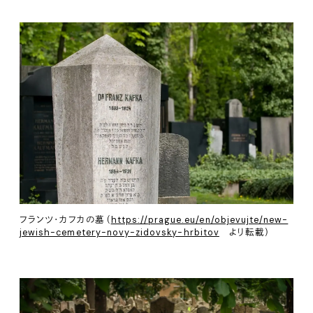
フランツ・カフカの墓（
https://prague.eu/en/objevujte/new-
jewish-cemetery-novy-zidovsky-hrbitov
より転載）