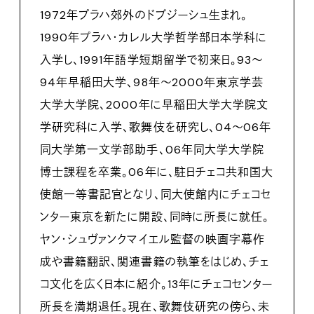
1972年プラハ郊外のドブジーシュ生まれ。
1990年プラハ・カレル大学哲学部日本学科に
入学し、1991年語学短期留学で初来日。93～
94年早稲田大学、98年～2000年東京学芸
大学大学院、2000年に早稲田大学大学院文
学研究科に入学、歌舞伎を研究し、04～06年
同大学第一文学部助手、06年同大学大学院
博士課程を卒業。06年に、駐日チェコ共和国大
使館一等書記官となり、同大使館内にチェコセ
ンター東京を新たに開設、同時に所長に就任。
ヤン・シュヴァンクマイエル監督の映画字幕作
成や書籍翻訳、関連書籍の執筆をはじめ、チェ
コ文化を広く日本に紹介。13年にチェコセンター
所長を満期退任。現在、歌舞伎研究の傍ら、未