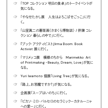
☞
「TOP コレクション 明日の食卓」のトークイベントが
気になる。
☞
「やなせたかし展 人生はよろこばせごっこ」に行
く。
☞
「山室眞二の薯版画〈かまくら博物誌〉 / 併陳 コレ
クション 暮らしの中で」に行く。
☞
『ブック・アクティビスト』Irma Boom: Book
Activist 展に行く。
☞
「マリメッコ展 模様のちから Marimekko: Art
of Printmaking -Beauty, Dream, Love」が気に
なる。
☞
Yuri Iwamoto 個展「Living Tree」が気になる。
☞
「路上、お邪魔ですか？」が気になる。
☞
企画展「スープはいのち」に行く。
☞
「ピカソ・ミロ・バルセロのセラミックーカタルーニャ
への愛ー」に行く。