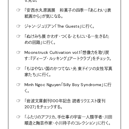
☞
「安西水丸原画展 和菓子の四季―『あじわい』表
紙画から」が気になる。
☞
ジャン・ジュリアン「The Guests」に行く。
☞
「ぬけみち展 かわす・つくる・ともにいる―生きるた
めの回路」に行く。
☞
Moonstruck Cultivation vol.1「想像力を取り戻
す：『ディープ・ルッキング』アートクラブ」をチェック。
☞
「もはやない国のかつてない光 東ドイツの女性写真
家たち」に行く。
☞
Minh Ngoc Nguyen「Silly Boy Syndrome」に行
く。
☞
「岩波文庫創刊100年記念 読者リクエスト復刊
2027」をチェックする。
☞
「ふたりのアフリカ、手仕事の宇宙―人類学者・川田
順造と陶芸作家・小川待子のコレクション」に行く。