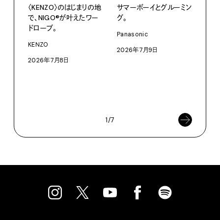
〈KENZO〉のはじまりの地
サマーボーイとグルーミン
で、NIGO®が叶えたワー
グ。
ドローブ。
PRO
Panasonic
〈S
KENZO
2026年7月9日
に作
2026年7月8日
イ”
SEIK
202
1/7