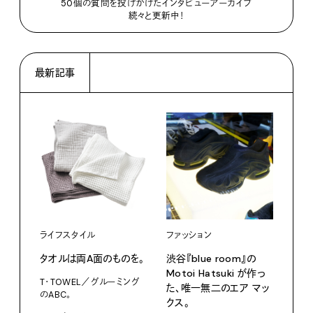
50個の質問を投げかけたインタビューアーカイブ
続々と更新中！
最新記事
ライフスタイル
ファッション
カル
タオルは両A面のものを。
渋⾕『blue room』の
特集
Motoi Hatsuki が作っ
T・TOWEL／グルーミング
NO.
た、唯⼀無⼆のエア マッ
のABC。
クス。
202