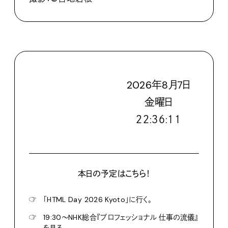
2026
年
8
月
7
日
金
曜日
２２:３６:１２
本日の予定はこちら！
☞
「HTML Day 2026 Kyoto」に行く。
☞
19:30〜NHK総合『プロフェッショナル 仕事の流儀』
を見る。