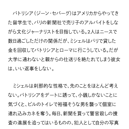
パトリシア（ジーン・セバーグ）はアメリカからやってき
た留学生で、パリの新聞社で売り子のアルバイトをしな
がら文化ジャーナリストを目指している。2人はニースで
数日過ごしただけの関係だが、ミシェルはパリで貸した
金を回収してパトリシアとローマに行こうしている。だが
大学に通わないと親からの仕送りを絶たれてしまう彼女
は、いい返事をしない。
ミシェルは刹那的な性格で、先のことをほとんど考え
ない。パトリシアをデートに誘って、小銭しかないことに
気づくと、ビルのトイレで裕福そうな男を襲って個室に
連れ込みカネを奪う。毎日、新聞を買って警官殺しの捜
査の進展を追ってはいるものの、犯人として自分の写真