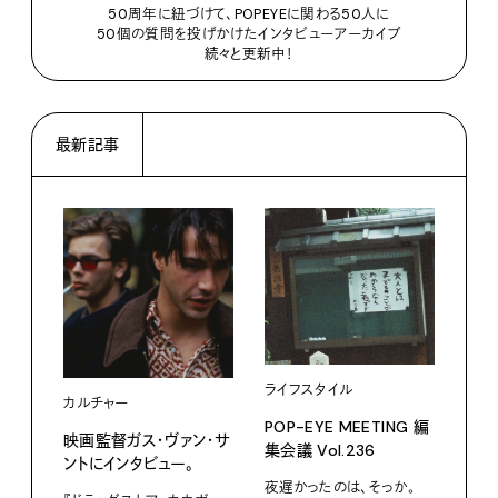
50周年に紐づけて、POPEYEに関わる50人に
50個の質問を投げかけたインタビューアーカイブ
続々と更新中！
最新記事
ライフスタイル
カルチャー
フー
POP-EYE MEETING 編
映画監督ガス・ヴァン・サ
鳩サ
集会議 Vol.236
ントにインタビュー。
水よ
い。
夜遅かったのは、そっか。