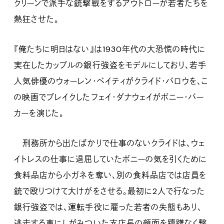
クリーンで派手な銃撃戦をするアウトローが若者たちを
熱狂させた。
『俺たちに明日はない』は1930年代の大恐慌の時代に
実在したカップルの銀行強盗をモデルにしており、若手
人気俳優のウォーレン・ベイティがクライド・バロウを、こ
の映画でブレイクしたフェイ・ダナウェイがボニー・パー
カーを演じた。
刑務所から出たばかりで仕事のないクライドは、ウェ
イトレスの仕事に退屈していたボニーの気を引くために
食料品店から小ガネを奪い、別の食料品店では店員を
銃で殴りつけて大けがをさせる。最初に2人で行なった
銀行強盗では、運転手役に雇った若者の失態もあり、
逃走する車にしがみついた支店長の顔面を躊躇なく撃