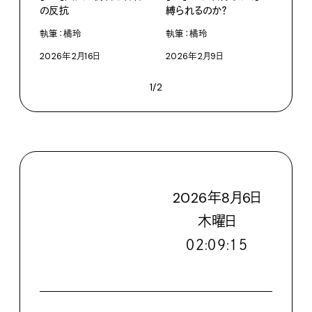
の反抗
縛られるのか？
執筆：橘玲
執筆：橘玲
2026年2月16日
2026年2月9日
1/2
2026
年
8
月
6
日
木
曜日
０２:０９:１７