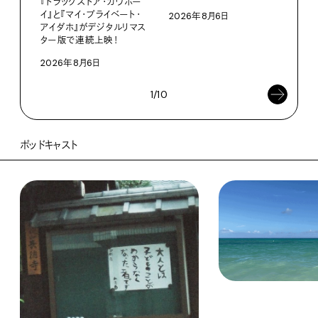
『ドラッグストア・カウボー
イ』と『マイ・プライベート・
2026年8月6日
小林
アイダホ』がデジタルリマス
南
ター版で連続上映！
202
2026年8月6日
1/10
ポッドキャスト