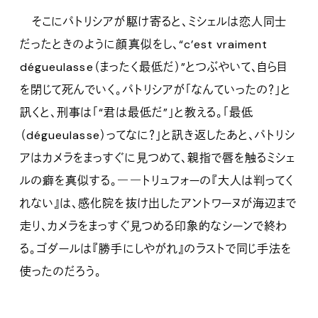
そこにパトリシアが駆け寄ると、ミシェルは恋人同士
だったときのように顔真似をし、“c’est vraiment
dégueulasse（まったく最低だ）”とつぶやいて、自ら目
を閉じて死んでいく。パトリシアが「なんていったの？」と
訊くと、刑事は「“君は最低だ”」と教える。「最低
（dégueulasse）ってなに？」と訊き返したあと、パトリシ
アはカメラをまっすぐに見つめて、親指で唇を触るミシェ
ルの癖を真似する。――トリュフォーの『大人は判ってく
れない』は、感化院を抜け出したアントワーヌが海辺まで
走り、カメラをまっすぐ見つめる印象的なシーンで終わ
る。ゴダールは『勝手にしやがれ』のラストで同じ手法を
使ったのだろう。