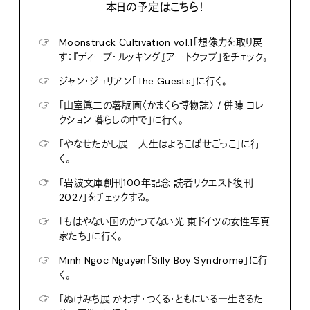
本日の予定はこちら！
☞
Moonstruck Cultivation vol.1「想像力を取り戻
す：『ディープ・ルッキング』アートクラブ」をチェック。
☞
ジャン・ジュリアン「The Guests」に行く。
☞
「山室眞二の薯版画〈かまくら博物誌〉 / 併陳 コレ
クション 暮らしの中で」に行く。
☞
「やなせたかし展 人生はよろこばせごっこ」に行
く。
☞
「岩波文庫創刊100年記念 読者リクエスト復刊
2027」をチェックする。
☞
「もはやない国のかつてない光 東ドイツの女性写真
家たち」に行く。
☞
Minh Ngoc Nguyen「Silly Boy Syndrome」に行
く。
☞
「ぬけみち展 かわす・つくる・ともにいる―生きるた