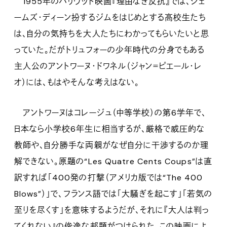
1955年のハリウッド映画『理由なき反抗』では、ジェ
ームズ・ディーン扮するジムをはじめとする高校生たち
は、自分の気持ちを大人たちにわかってもらいたいと思
っていた。だがトリュフォーの少年時代の分身でもある
主人公のアントワーヌ・ドワネル（ジャン＝ピエール・レ
オ）には、もはやそんな考えはない。
アントワーヌはコレージュ（中等学校）の第6学年で、
日本なら小学校6年生に相当するが、厳格で威圧的な
教師や、自分勝手な両親がなぜ自分に干渉するのか理
解できない。原題の“Les Quatre Cents Coups”は直
訳すれば「400発の打撃（アメリカ版では“The 400
Blows”）」で、フランス語では「大騒ぎを起こす」「若気の
至りを尽くす」を意味するようだが、それに『大人は判っ
てくれない』の俊逸な邦題がつけられた。この映画によ