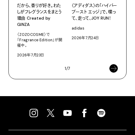
だから、香りが好き。わた
〈アディダス〉の「ハイパー
サマ
しがフレグランスをまとう
ブースト エッジ」で、喋っ
グ。
理由 Created by
て、走って、JOY RUN！
Pana
GINZA
adidas
202
〈ZOZOCOSME〉で
2026年7月24日
「Fragrance Edition」が開
催中。
2026年7月23日
1/7