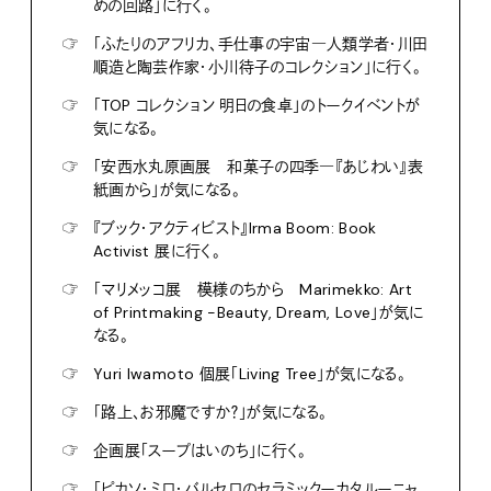
めの回路」に行く。
☞
「ふたりのアフリカ、手仕事の宇宙―人類学者・川田
順造と陶芸作家・小川待子のコレクション」に行く。
☞
「TOP コレクション 明日の食卓」のトークイベントが
気になる。
☞
「安西水丸原画展 和菓子の四季―『あじわい』表
紙画から」が気になる。
☞
『ブック・アクティビスト』Irma Boom: Book
Activist 展に行く。
☞
「マリメッコ展 模様のちから Marimekko: Art
of Printmaking -Beauty, Dream, Love」が気に
なる。
☞
Yuri Iwamoto 個展「Living Tree」が気になる。
☞
「路上、お邪魔ですか？」が気になる。
☞
企画展「スープはいのち」に行く。
☞
「ピカソ・ミロ・バルセロのセラミックーカタルーニャ