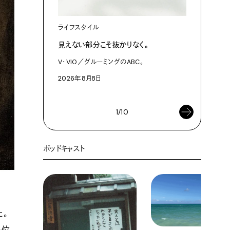
ライフスタイル
カルチャ
見えない部分こそ抜かりなく。
あにお天
は素晴ら
V・VIO／グルーミングのABC。
今日はこん
2026年8月8日
2026年8
1/10
ポッドキャスト
た。
い位