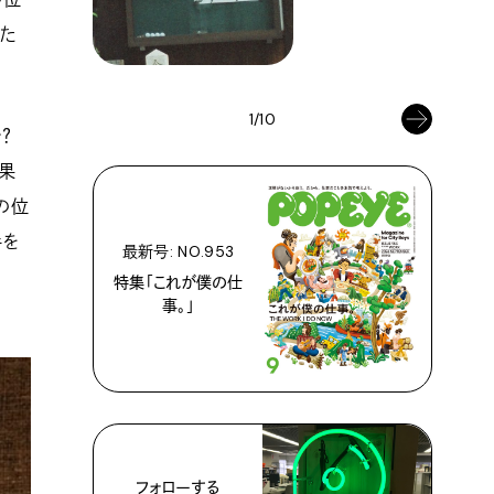
るた
1/10
？
を果
の位
手を
最新号: NO.953
特集「これが僕の仕
事。」
フォローする