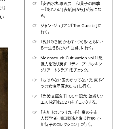
☞
「安西水丸原画展 和菓子の四季
なり
―『あじわい』表紙画から」が気にな
る。
思い
☞
ジャン・ジュリアン「The Guests」に
行く。
☞
「ぬけみち展 かわす・つくる・ともにい
る―生きるための回路」に行く。
☞
Moonstruck Cultivation vol.1「想
像力を取り戻す：『ディープ・ルッキン
グ』アートクラブ」をチェック。
☞
「もはやない国のかつてない光 東ドイ
ツの女性写真家たち」に行く。
☞
「岩波文庫創刊100年記念 読者リク
エスト復刊2027」をチェックする。
☞
「ふたりのアフリカ、手仕事の宇宙―
人類学者・川田順造と陶芸作家・小
川待子のコレクション」に行く。