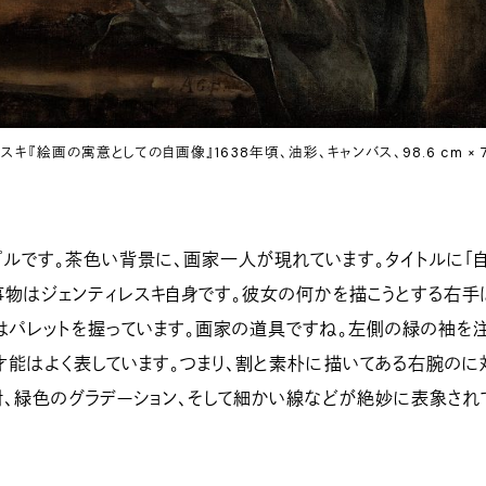
キ『絵画の寓意としての自画像』1638年頃、油彩、キャンバス、98.6 cm × 7
ルです。茶色い背景に、画家一人が現れています。タイトルに「
事物はジェンティレスキ自身です。彼女の何かを描こうとする右手
はパレットを握っています。画家の道具ですね。左側の緑の袖を
才能はよく表しています。つまり、割と素朴に描いてある右腕のに
射、緑色のグラデーション、そして細かい線などが絶妙に表象され