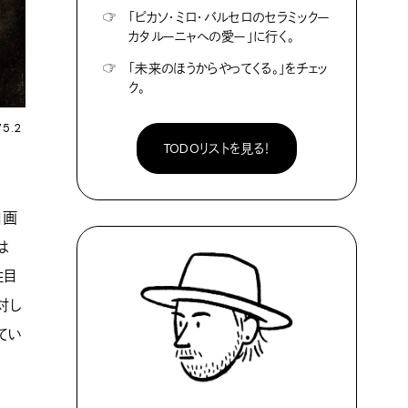
☞
「ピカソ・ミロ・バルセロのセラミックー
カタルーニャへの愛ー」に行く。
☞
「未来のほうからやってくる。」をチェッ
ク。
5.2
TODOリストを見る！
自画
は
注目
対し
てい