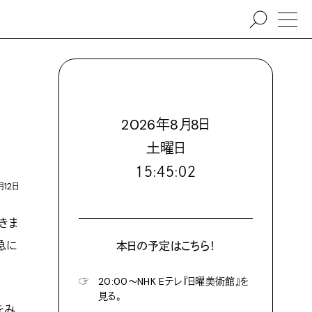
2026
年
8
月
8
日
土
曜日
１５:４５:０３
月12日
きま
急に
本日の予定はこちら！
☞
20:00〜NHK Eテレ『日曜美術館』を
見る。
をみ