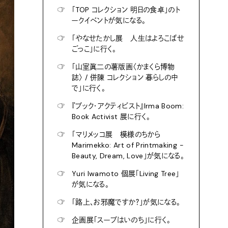
☞
「TOP コレクション 明日の食卓」のト
ークイベントが気になる。
☞
「やなせたかし展 人生はよろこばせ
ごっこ」に行く。
☞
「山室眞二の薯版画〈かまくら博物
誌〉 / 併陳 コレクション 暮らしの中
で」に行く。
☞
『ブック・アクティビスト』Irma Boom:
Book Activist 展に行く。
☞
「マリメッコ展 模様のちから
Marimekko: Art of Printmaking -
Beauty, Dream, Love」が気になる。
☞
Yuri Iwamoto 個展「Living Tree」
が気になる。
☞
「路上、お邪魔ですか？」が気になる。
☞
企画展「スープはいのち」に行く。