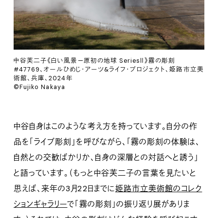
中谷芙二子《白い風景—原初の地球 SeriesⅡ》霧の彫刻
#47769、オールひめじ・アーツ&ライフ・プロジェクト、姫路市立美
術館、兵庫、2024年
©Fujiko Nakaya
中谷自身はこのような考え方を持っています。自分の作
品を「ライブ彫刻」を呼びながら、「霧の彫刻の体験は、
自然との交歓ばかりか、自身の深層との対話へと誘う」
と語っています。（もっと中谷芙二子の言葉を見たいと
思えば、来年の3月22日までに
姫路市立美術館のコレク
ションギャラリー
で「霧の彫刻」の振り返り展がありま