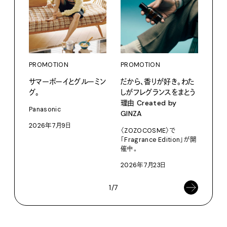
PROMOTION
PROMOTION
PRO
サマーボーイとグルーミン
だから、香りが好き。わた
カリ
グ。
しがフレグランスをまとう
をつ
理由 Created by
プ。
Panasonic
GINZA
Moun
2026年7月9日
〈ZOZOCOSME〉で
202
「Fragrance Edition」が開
催中。
2026年7月23日
1/7