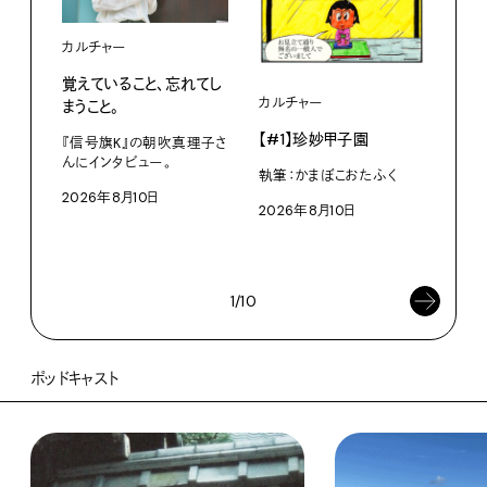
カルチャー
覚えていること、忘れてし
カルチャー
ライ
まうこと。
【#1】珍妙甲子園
白い
『信号旗K』の朝吹真理子さ
から
んにインタビュー。
執筆：かまぼこおたふく
2026年8月10日
W・W
2026年8月10日
ミン
202
1/10
ポッドキャスト