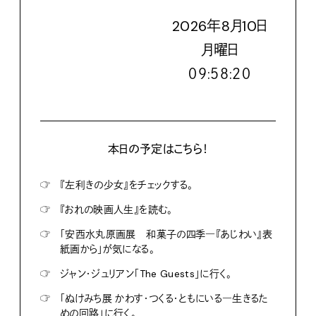
2026
年
8
月
10
日
月
曜日
０９:５８:２１
本日の予定はこちら！
☞
『左利きの少女』をチェックする。
☞
『おれの映画人生』を読む。
☞
「安西水丸原画展 和菓子の四季―『あじわい』表
紙画から」が気になる。
☞
ジャン・ジュリアン「The Guests」に行く。
☞
「ぬけみち展 かわす・つくる・ともにいる―生きるた
めの回路」に行く。