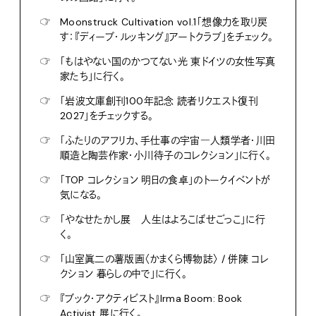
☞
Moonstruck Cultivation vol.1「想像力を取り戻
す：『ディープ・ルッキング』アートクラブ」をチェック。
☞
「もはやない国のかつてない光 東ドイツの女性写真
家たち」に行く。
☞
「岩波文庫創刊100年記念 読者リクエスト復刊
2027」をチェックする。
☞
「ふたりのアフリカ、手仕事の宇宙―人類学者・川田
順造と陶芸作家・小川待子のコレクション」に行く。
☞
「TOP コレクション 明日の食卓」のトークイベントが
気になる。
☞
「やなせたかし展 人生はよろこばせごっこ」に行
く。
☞
「山室眞二の薯版画〈かまくら博物誌〉 / 併陳 コレ
クション 暮らしの中で」に行く。
☞
『ブック・アクティビスト』Irma Boom: Book
Activist 展に行く。