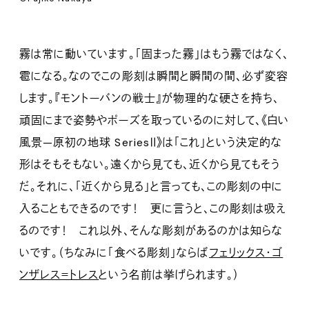
霧は常に動いています。「固まった霧」はもう霧ではなく、
雹になる。なのでこの彫刻は瞬間と瞬間の間、必ず変容
します。『モントーバンの戦士』が物理的な硬さを持ち、
頑固にまで姿勢やポーズを取っているのに対して、《白い
風景—原初の地球 SeriesⅡ》は「これ」という決定的な
形はそもそもない。遠くから見ても、近くから見てもそう
だ。それに、「近くから見る」と言っても、この彫刻の中に
入ることもできるのです！ 更に言うと、この彫刻は吸え
るのです！ これ以外、そんな彫刻があるのかは知らな
いです。（ちなみに「食べる彫刻」ならば
フェリックス・ゴ
ンザレス＝トレス
という名前は挙げられます。）