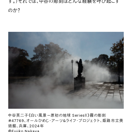
す。）それでは、中谷の彫刻はどんな経験を呼び起こす
のか？
中谷芙二子《白い風景—原初の地球 SeriesⅡ》霧の彫刻
#47769、オールひめじ・アーツ&ライフ・プロジェクト、姫路市立美
術館、兵庫、2024年
©Fujiko Nakaya