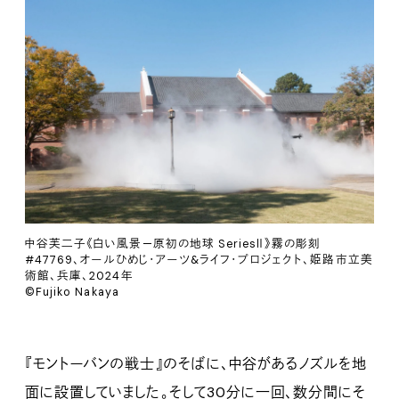
中谷芙二子《白い風景—原初の地球 SeriesⅡ》霧の彫刻
#47769、オールひめじ・アーツ&ライフ・プロジェクト、姫路市立美
術館、兵庫、2024年
©Fujiko Nakaya
『モントーバンの戦士』のそばに、中谷があるノズルを地
面に設置していました。そして30分に一回、数分間にそ