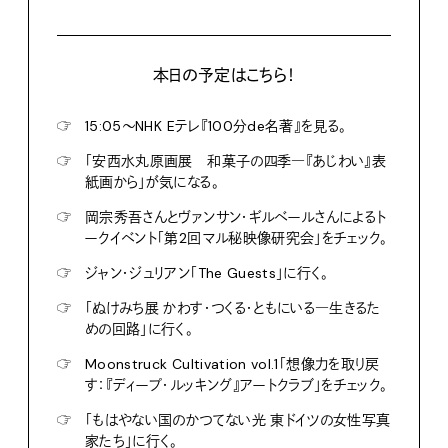
本日の予定はこちら！
☞
15:05〜NHK Eテレ『100分de名著』を見る。
☞
「安西水丸原画展 和菓子の四季―『あじわい』表
紙画から」が気になる。
☞
岡宗秀吾さんとヴァンサン・ギルベールさんによるト
ークイベント「第2回マル秘映像研究会」をチェック。
☞
ジャン・ジュリアン「The Guests」に行く。
☞
「ぬけみち展 かわす・つくる・ともにいる―生きるた
めの回路」に行く。
☞
Moonstruck Cultivation vol.1「想像力を取り戻
す：『ディープ・ルッキング』アートクラブ」をチェック。
☞
「もはやない国のかつてない光 東ドイツの女性写真
家たち」に行く。