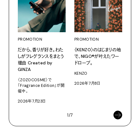
PROMOTION
PROMOTION
PRO
だから、香りが好き。わた
〈KENZO〉のはじまりの地
カリ
しがフレグランスをまとう
で、NIGO®が叶えたワー
をつ
理由 Created by
ドローブ。
プ。
GINZA
KENZO
Moun
〈ZOZOCOSME〉で
2026年7月8日
202
「Fragrance Edition」が開
催中。
2026年7月23日
1/7