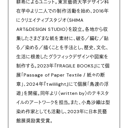
耕希によるユニット。東京藝術大学デザイン科
在学中より二人での制作活動を始め、2016年
にクリエイティブスタジオ〈SHIMA
ART&DESIGN STUDIO〉を設立。各地から収
集したさまざまな紙を素材に、破る／編む／貼
る／染める／描くことを手法とし、歴史、文化、
生活に根差したグラフィックデザインや図案を
制作する。2023年『FRAGILE BOOKS』にて個
展「Passage of Paper Textile / 紙々の断
章」、2024年『twililight』にて個展「鳥渡の浮
遊」を開催。同年より〈written by〉のテキスタ
イルのアートワークを担当。また、小島沙織は型
染め作家としても活動し、2023年に日本民藝
館展奨励賞受賞。