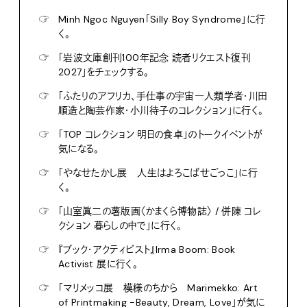
☞
Minh Ngoc Nguyen「Silly Boy Syndrome」に行
く。
☞
「岩波文庫創刊100年記念 読者リクエスト復刊
2027」をチェックする。
☞
「ふたりのアフリカ、手仕事の宇宙―人類学者・川田
順造と陶芸作家・小川待子のコレクション」に行く。
☞
「TOP コレクション 明日の食卓」のトークイベントが
気になる。
☞
「やなせたかし展 人生はよろこばせごっこ」に行
く。
☞
「山室眞二の薯版画〈かまくら博物誌〉 / 併陳 コレ
クション 暮らしの中で」に行く。
☞
『ブック・アクティビスト』Irma Boom: Book
Activist 展に行く。
☞
「マリメッコ展 模様のちから Marimekko: Art
of Printmaking -Beauty, Dream, Love」が気に