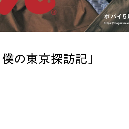
yo! 僕の東京探訪記」