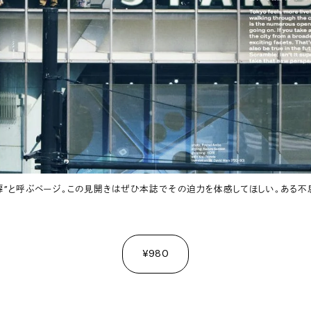
扉”と呼ぶページ。この見開きはぜひ本誌でその迫力を体感してほしい。ある不
¥980