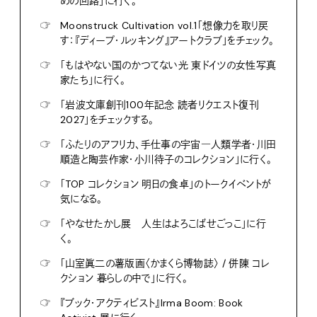
めの回路」に行く。
☞
Moonstruck Cultivation vol.1「想像力を取り戻
す：『ディープ・ルッキング』アートクラブ」をチェック。
☞
「もはやない国のかつてない光 東ドイツの女性写真
家たち」に行く。
☞
「岩波文庫創刊100年記念 読者リクエスト復刊
2027」をチェックする。
☞
「ふたりのアフリカ、手仕事の宇宙―人類学者・川田
順造と陶芸作家・小川待子のコレクション」に行く。
☞
「TOP コレクション 明日の食卓」のトークイベントが
気になる。
☞
「やなせたかし展 人生はよろこばせごっこ」に行
く。
☞
「山室眞二の薯版画〈かまくら博物誌〉 / 併陳 コレ
クション 暮らしの中で」に行く。
☞
『ブック・アクティビスト』Irma Boom: Book