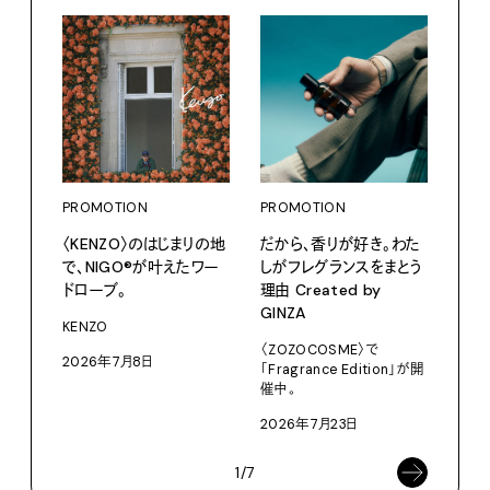
PROMOTION
PROMOTION
PRO
〈KENZO〉のはじまりの地
だから、香りが好き。わた
カリ
で、NIGO®が叶えたワー
しがフレグランスをまとう
をつ
ドローブ。
理由 Created by
プ。
GINZA
KENZO
Moun
〈ZOZOCOSME〉で
2026年7月8日
202
「Fragrance Edition」が開
催中。
2026年7月23日
1/7