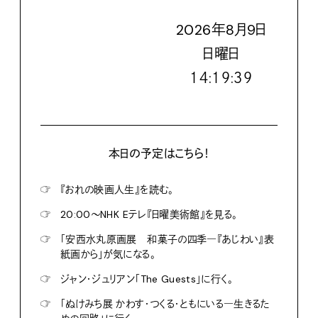
2026
年
8
月
9
日
日
曜日
１４:１９:４０
本日の予定はこちら！
☞
『おれの映画人生』を読む。
☞
20:00〜NHK Eテレ『日曜美術館』を見る。
☞
「安西水丸原画展 和菓子の四季―『あじわい』表
紙画から」が気になる。
☞
ジャン・ジュリアン「The Guests」に行く。
☞
「ぬけみち展 かわす・つくる・ともにいる―生きるた