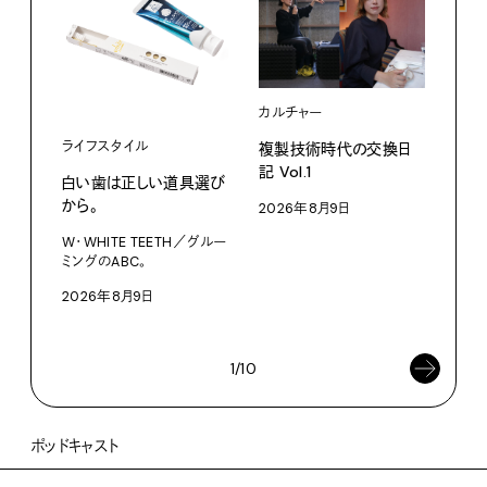
カルチャー
ライフスタイル
複製技術時代の交換日
記 Vol.1
白い歯は正しい道具選び
ファ
から。
2026年8月9日
【#
W・WHITE TEETH／グルー
ブラ
ミングのABC。
執筆
2026年8月9日
202
1/10
ポッドキャスト