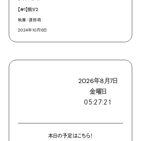
【#1】熊1/2
執筆：渡部萌
2024年10月13日
2026
年
8
月
7
日
金
曜日
０５:２７:２２
本日の予定はこちら！