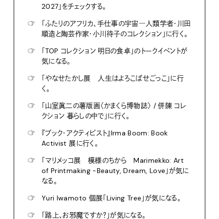
2027」をチェックする。
☞
「ふたりのアフリカ、手仕事の宇宙―人類学者・川田
順造と陶芸作家・小川待子のコレクション」に行く。
☞
「TOP コレクション 明日の食卓」のトークイベントが
気になる。
☞
「やなせたかし展 人生はよろこばせごっこ」に行
く。
☞
「山室眞二の薯版画〈かまくら博物誌〉 / 併陳 コレ
クション 暮らしの中で」に行く。
☞
『ブック・アクティビスト』Irma Boom: Book
Activist 展に行く。
☞
「マリメッコ展 模様のちから Marimekko: Art
of Printmaking -Beauty, Dream, Love」が気に
なる。
☞
Yuri Iwamoto 個展「Living Tree」が気になる。
☞
「路上、お邪魔ですか？」が気になる。