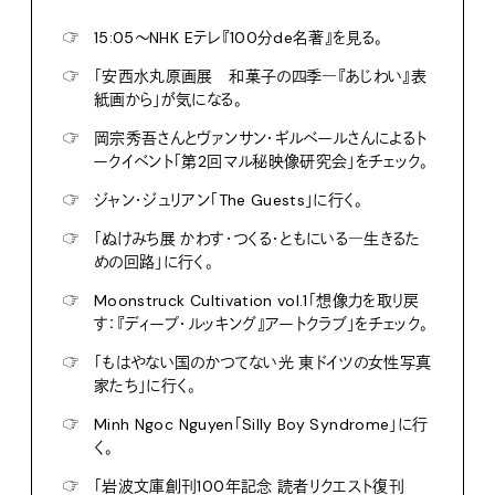
☞
15:05〜NHK Eテレ『100分de名著』を見る。
☞
「安西水丸原画展 和菓子の四季―『あじわい』表
紙画から」が気になる。
☞
岡宗秀吾さんとヴァンサン・ギルベールさんによるト
ークイベント「第2回マル秘映像研究会」をチェック。
☞
ジャン・ジュリアン「The Guests」に行く。
☞
「ぬけみち展 かわす・つくる・ともにいる―生きるた
めの回路」に行く。
☞
Moonstruck Cultivation vol.1「想像力を取り戻
す：『ディープ・ルッキング』アートクラブ」をチェック。
☞
「もはやない国のかつてない光 東ドイツの女性写真
家たち」に行く。
☞
Minh Ngoc Nguyen「Silly Boy Syndrome」に行
く。
☞
「岩波文庫創刊100年記念 読者リクエスト復刊