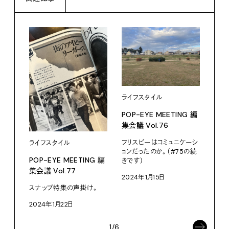
ライフスタイル
ライ
POP-EYE MEETING 編
POP
集会議 Vol.76
集会議
フリスビーはコミュニケーシ
水曜
ライフスタイル
ョンだったのか。（#75の続
202
POP-EYE MEETING 編
きです）
集会議 Vol.77
2024年1月15日
スナップ特集の声掛け。
2024年1月22日
1/6