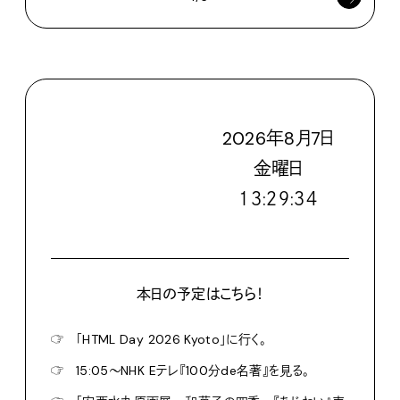
2026
年
8
月
7
日
金
曜日
１３:２９:３５
本日の予定はこちら！
☞
「HTML Day 2026 Kyoto」に行く。
☞
15:05〜NHK Eテレ『100分de名著』を見る。