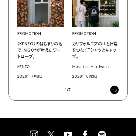
PROMOTION
PROMOTION
PRO
〈KENZO〉のはじまりの地
カリフォルニアの山と日常
〈ア
で、NIGO®が叶えたワー
をつなぐＴシャツとキャッ
ブー
ドローブ。
プ。
て、走
KENZO
Mountain Hardwear
adid
2026年7月8日
2026年8月3日
202
1/7