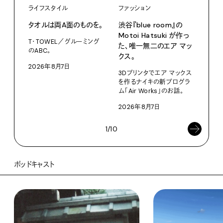
ライフスタイル
ファッション
カル
タオルは両A面のものを。
渋⾕『blue room』の
特集
Motoi Hatsuki が作っ
T・TOWEL／グルーミング
NO.
た、唯⼀無⼆のエア マッ
のABC。
クス。
202
2026年8月7日
3Dプリンタでエア マックス
を作るナイキの新プログラ
ム「Air Works」のお話。
2026年8月7日
1/10
ポッドキャスト