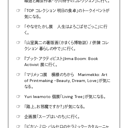
順造と陶芸作家・小川待子のコレクション」に行く。
☞
「TOP コレクション 明日の食卓」のトークイベントが
気になる。
☞
「やなせたかし展 人生はよろこばせごっこ」に行
く。
☞
「山室眞二の薯版画〈かまくら博物誌〉 / 併陳 コレ
クション 暮らしの中で」に行く。
☞
『ブック・アクティビスト』Irma Boom: Book
Activist 展に行く。
☞
「マリメッコ展 模様のちから Marimekko: Art
of Printmaking -Beauty, Dream, Love」が気に
なる。
☞
Yuri Iwamoto 個展「Living Tree」が気になる。
☞
「路上、お邪魔ですか？」が気になる。
☞
企画展「スープはいのち」に行く。
☞
「ピカソ・ミロ・バルセロのセラミックーカタルーニャ