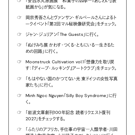
☞
「安西水丸原画展 和菓子の四季―『あじわい』表
紙画から」が気になる。
☞
岡宗秀吾さんとヴァンサン・ギルベールさんによるト
ークイベント「第2回マル秘映像研究会」をチェック。
☞
ジャン・ジュリアン「The Guests」に行く。
☞
「ぬけみち展 かわす・つくる・ともにいる―生きるた
めの回路」に行く。
☞
Moonstruck Cultivation vol.1「想像力を取り戻
す：『ディープ・ルッキング』アートクラブ」をチェック。
☞
「もはやない国のかつてない光 東ドイツの女性写真
家たち」に行く。
☞
Minh Ngoc Nguyen「Silly Boy Syndrome」に行
く。
☞
「岩波文庫創刊100年記念 読者リクエスト復刊
2027」をチェックする。
☞
「ふたりのアフリカ、手仕事の宇宙―人類学者・川田