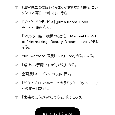
☞
「山室眞二の薯版画〈かまくら博物誌〉 / 併陳 コレ
クション 暮らしの中で」に行く。
☞
『ブック・アクティビスト』Irma Boom: Book
Activist 展に行く。
☞
「マリメッコ展 模様のちから Marimekko: Art
of Printmaking -Beauty, Dream, Love」が気に
なる。
☞
Yuri Iwamoto 個展「Living Tree」が気になる。
☞
「路上、お邪魔ですか？」が気になる。
☞
企画展「スープはいのち」に行く。
☞
「ピカソ・ミロ・バルセロのセラミックーカタルーニャ
への愛ー」に行く。
☞
「未来のほうからやってくる。」をチェック。
TODOリストを見る！