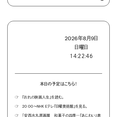
2026
年
8
月
9
日
日
曜日
１４:２２:４８
本日の予定はこちら！
☞
『おれの映画人生』を読む。
☞
20:00〜NHK Eテレ『日曜美術館』を見る。
☞
「安西水丸原画展 和菓子の四季―『あじわい』表