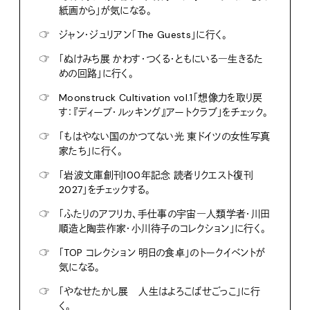
紙画から」が気になる。
☞
ジャン・ジュリアン「The Guests」に行く。
☞
「ぬけみち展 かわす・つくる・ともにいる―生きるた
めの回路」に行く。
☞
Moonstruck Cultivation vol.1「想像力を取り戻
す：『ディープ・ルッキング』アートクラブ」をチェック。
☞
「もはやない国のかつてない光 東ドイツの女性写真
家たち」に行く。
☞
「岩波文庫創刊100年記念 読者リクエスト復刊
2027」をチェックする。
☞
「ふたりのアフリカ、手仕事の宇宙―人類学者・川田
順造と陶芸作家・小川待子のコレクション」に行く。
☞
「TOP コレクション 明日の食卓」のトークイベントが
気になる。
☞
「やなせたかし展 人生はよろこばせごっこ」に行
く。