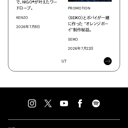
で、NIGO®が叶えたワー
グ。
ドローブ。
PROMOTION
Pana
〈SEIKO〉とポパイが一緒
KENZO
202
に作った “オレンジボー
2026年7月8日
イ”制作秘話。
SEIKO
2026年7月22日
1/7