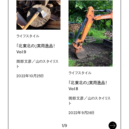
ライフスタイル
「北東北の」実用逸品！
Vol.9
岡部文彦／山のスタイリス
ライ
ト
ライフスタイル
「北
2022年10月25日
Vol.
「北東北の」実用逸品！
Vol.8
岡部
ト
岡部文彦／山のスタイリス
ト
202
2022年9月26日
1/9