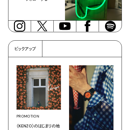
ピックアップ
PROMOTION
PRO
〈KENZO〉のはじまりの地
サマ