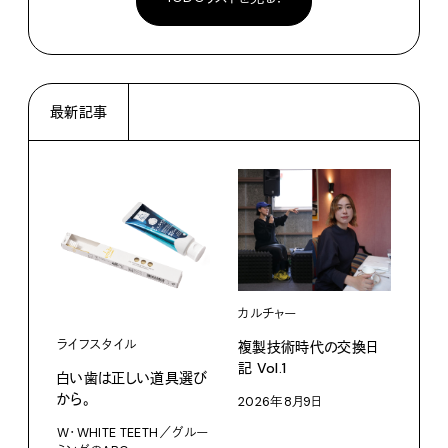
最新記事
カルチャー
ライフスタイル
複製技術時代の交換日
記 Vol.1
白い歯は正しい道具選び
ファ
から。
2026年8月9日
【#
W・WHITE TEETH／グルー
ブラ