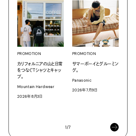
PROMOTION
PROMOTION
PRO
カリフォルニアの山と日常
サマーボーイとグルーミン
だか
をつなぐＴシャツとキャッ
グ。
しが
プ。
理由 
Panasonic
GIN
Mountain Hardwear
2026年7月9日
〈ZO
2026年8月3日
「Fra
催中
202
1/7