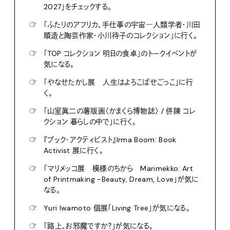
2027」をチェックする。
☞
「ふたりのアフリカ、手仕事の宇宙―人類学者・川田
順造と陶芸作家・小川待子のコレクション」に行く。
☞
「TOP コレクション 明日の食卓」のトークイベントが
気になる。
☞
「やなせたかし展 人生はよろこばせごっこ」に行
く。
☞
「山室眞二の薯版画〈かまくら博物誌〉 / 併陳 コレ
クション 暮らしの中で」に行く。
☞
『ブック・アクティビスト』Irma Boom: Book
Activist 展に行く。
☞
「マリメッコ展 模様のちから Marimekko: Art
of Printmaking -Beauty, Dream, Love」が気に
なる。
☞
Yuri Iwamoto 個展「Living Tree」が気になる。
☞
「路上、お邪魔ですか？」が気になる。