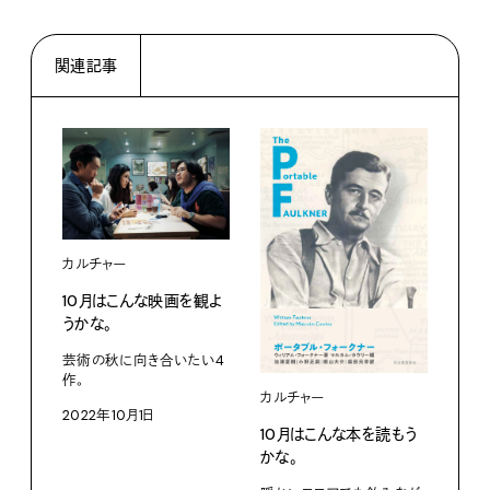
関連記事
カルチャー
10月はこんな映画を観よ
うかな。
芸術の秋に向き合いたい4
作。
カルチャー
カル
2022年10月1日
10月はこんな本を読もう
さー
かな。
に行