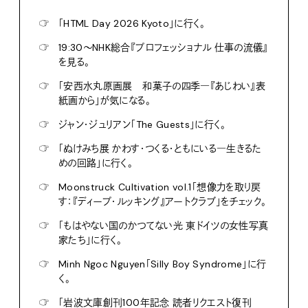
☞
「HTML Day 2026 Kyoto」に行く。
☞
19:30〜NHK総合『プロフェッショナル 仕事の流儀』
を見る。
☞
「安西水丸原画展 和菓子の四季―『あじわい』表
紙画から」が気になる。
☞
ジャン・ジュリアン「The Guests」に行く。
☞
「ぬけみち展 かわす・つくる・ともにいる―生きるた
めの回路」に行く。
☞
Moonstruck Cultivation vol.1「想像力を取り戻
す：『ディープ・ルッキング』アートクラブ」をチェック。
☞
「もはやない国のかつてない光 東ドイツの女性写真
家たち」に行く。
☞
Minh Ngoc Nguyen「Silly Boy Syndrome」に行
く。
☞
「岩波文庫創刊100年記念 読者リクエスト復刊