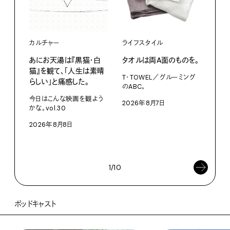
カルチャー
ライフスタイル
ファ
あにお天湯は『黒猫・白
タオルは両A面のものを。
渋⾕『
猫』を観て、「人生は素晴
Mot
T・TOWEL／グルーミング
らしい」と痛感した。
た、
のABC。
クス
今日はこんな映画を観よう
2026年8月7日
かな。vol.30
3D
を作
2026年8月8日
ム「A
202
1/10
ポッドキャスト