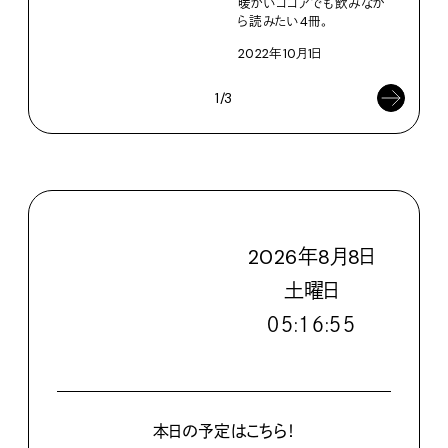
暖かいココアでも飲みなが
残暑
ら読みたい4冊。
202
2022年10月1日
1/3
2026
年
8
月
8
日
土
曜日
０５:１６:５７
本日の予定はこちら！