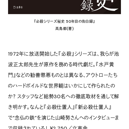
『必殺シリーズ秘史 50年目の告白録』
高鳥都(著)
1972年に放送開始した『必殺』シリーズは、我らが池
波正太郎先生が原作を務める時代劇だ。『水戸黄
門』などの勧善懲悪ものとは異なる、アウトローたち
のハードボイルドな世界観はいかにして作られたの
か？ スタッフなど総勢30名への徹底取材を通して解
き明かす。なんと『必殺仕置人』『新必殺仕置人』
で“念仏の鉄”を演じた山崎努さんへのインタビューま
で収録されている！ ￥2,750／立東舎