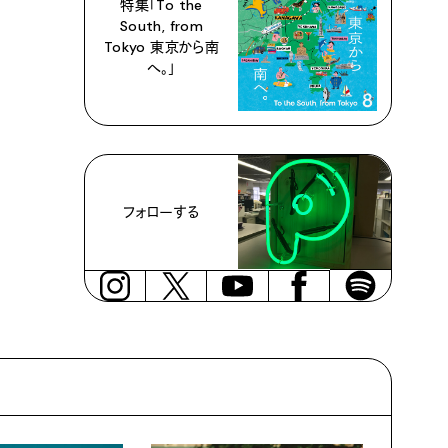
特集「To the
South, from
Tokyo 東京から南
へ。」
フォローする