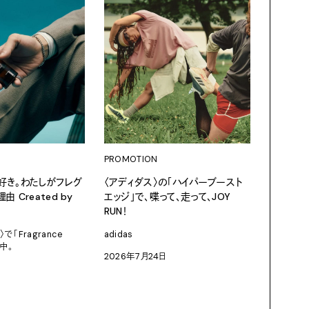
PROMOTION
PROMOT
好き。わたしがフレグ
〈アディダス〉の「ハイパーブースト
愛しのLV 
 Created by
エッジ」で、喋って、走って、JOY
パリには
RUN！
ることを知
〉で「Fragrance
adidas
2026年8
催中。
2026年7月24日