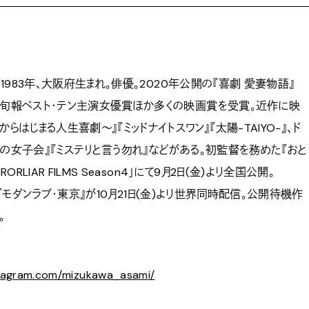
| 1983年、大阪府生まれ。俳優。2020年公開の『喜劇 愛妻物語』
マ旬報ベスト・テン主演女優賞ほか多くの映画賞を受賞。近作に映
らはじまる人生喜劇～』『ミッドナイトスワン』『太陽-TAIYO-』、ド
チの女子会』『ミステリと言う勿れ』などがある。初監督を務めた『おと
RORLIAR FILMS Season4」にて9月2日(金)より全国公開。
inal『モダンラブ・東京』が10月21日(金)より世界同時配信。公開待機作
。
stagram.com/mizukawa_asami/