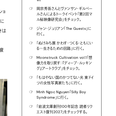
☞
岡宗秀吾さんとヴァンサン・ギルベー
ショ
ルさんによるトークイベント「第2回マ
ル秘映像研究会」をチェック。
なに
☞
ジャン・ジュリアン「The Guests」に
きは
行く。
☞
「ぬけみち展 かわす・つくる・ともにい
る―生きるための回路」に行く。
疲
☞
Moonstruck Cultivation vol.1「想
像力を取り戻す：『ディープ・ルッキン
グ』アートクラブ」をチェック。
☞
「もはやない国のかつてない光 東ドイ
ツの女性写真家たち」に行く。
☞
Minh Ngoc Nguyen「Silly Boy
Syndrome」に行く。
☞
「岩波文庫創刊100年記念 読者リク
エスト復刊2027」をチェックする。