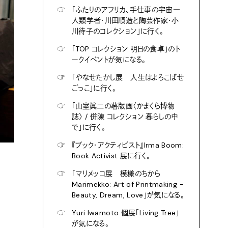
☞
「ふたりのアフリカ、手仕事の宇宙―
人類学者・川田順造と陶芸作家・小
川待子のコレクション」に行く。
☞
「TOP コレクション 明日の食卓」のト
ークイベントが気になる。
☞
「やなせたかし展 人生はよろこばせ
ごっこ」に行く。
☞
「山室眞二の薯版画〈かまくら博物
誌〉 / 併陳 コレクション 暮らしの中
で」に行く。
☞
『ブック・アクティビスト』Irma Boom:
Book Activist 展に行く。
☞
「マリメッコ展 模様のちから
Marimekko: Art of Printmaking -
Beauty, Dream, Love」が気になる。
☞
Yuri Iwamoto 個展「Living Tree」
が気になる。