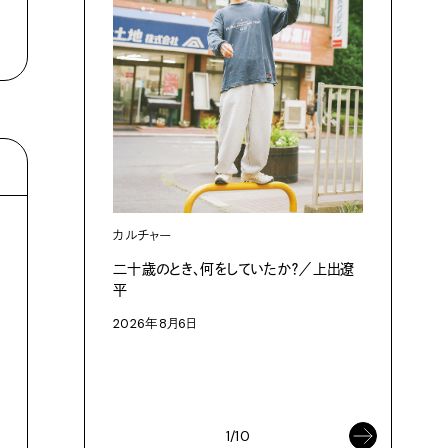
カルチャー
カルチャ
二十歳のとき、何をしていたか？／上出遼
今月の副読
平
論： 孤
2026年8月6日
対話を積
解く新た
せる「言葉
2026年8
1/10