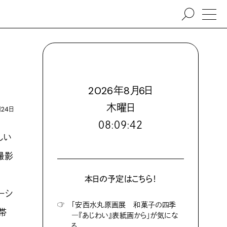
2026
年
8
月
6
日
木
曜日
月24日
０８:０９:４３
しい
撮影
本日の予定はこちら！
ーシ
☞
「安西水丸原画展 和菓子の四季
帯
―『あじわい』表紙画から」が気にな
る。