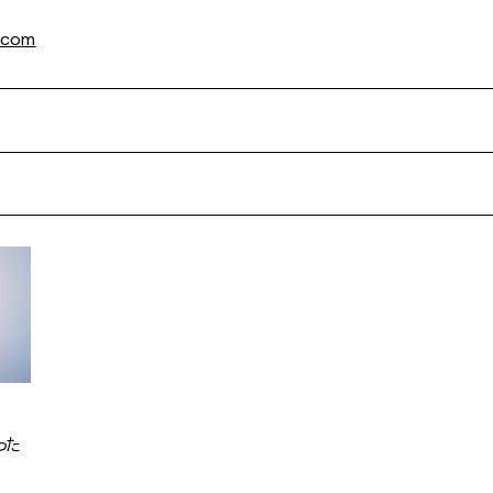
.com
った