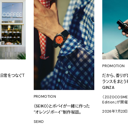
PROMOTION
と日常をつなぐＴ
だから、香りが
ランスをまとう理由
GINZA
PROMOTION
〈ZOZOCOSME
Edition」が開
〈SEIKO〉とポパイが一緒に作った
2026年7月23日
“オレンジボーイ”制作秘話。
SEIKO