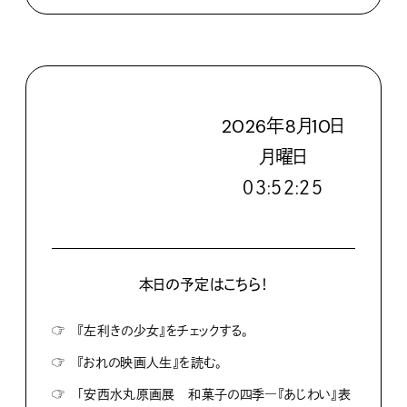
2026
年
8
月
10
日
月
曜日
０３:５２:２５
本日の予定はこちら！
☞
『左利きの少女』をチェックする。
☞
『おれの映画人生』を読む。
☞
「安西水丸原画展 和菓子の四季―『あじわい』表