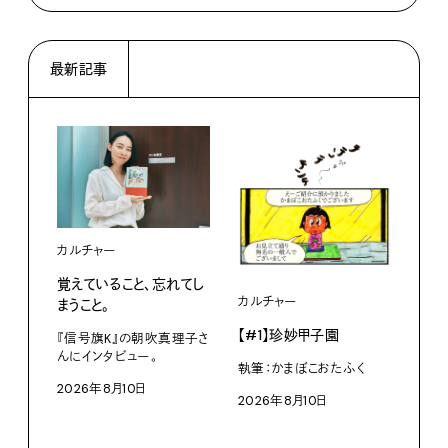
最新記事
カルチャー
覚えていること、忘れてし
カルチャー
ライ
まうこと。
【#1】珍妙甲子園
白い
『信号旗K』の朝吹真理子さ
から
んにインタビュー。
執筆：かまぼこおたふく
2026年8月10日
W・W
2026年8月10日
ミン
202