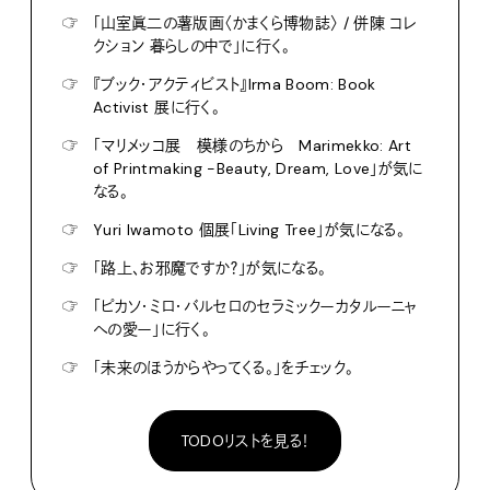
☞
「山室眞二の薯版画〈かまくら博物誌〉 / 併陳 コレ
クション 暮らしの中で」に行く。
☞
『ブック・アクティビスト』Irma Boom: Book
Activist 展に行く。
☞
「マリメッコ展 模様のちから Marimekko: Art
of Printmaking -Beauty, Dream, Love」が気に
なる。
☞
Yuri Iwamoto 個展「Living Tree」が気になる。
☞
「路上、お邪魔ですか？」が気になる。
☞
「ピカソ・ミロ・バルセロのセラミックーカタルーニャ
への愛ー」に行く。
☞
「未来のほうからやってくる。」をチェック。
TODOリストを見る！