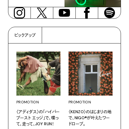
ピックアップ
PROMOTION
PROMOTION
〈アディダス〉の「ハイパー
〈KENZO〉のはじまりの地
ブースト エッジ」で、喋っ
で、NIGO®が叶えたワー
て、走って、JOY RUN！
ドローブ。
PRO