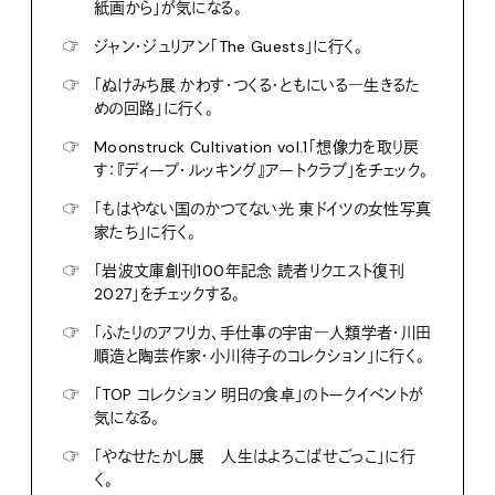
紙画から」が気になる。
☞
ジャン・ジュリアン「The Guests」に行く。
☞
「ぬけみち展 かわす・つくる・ともにいる―生きるた
めの回路」に行く。
☞
Moonstruck Cultivation vol.1「想像力を取り戻
す：『ディープ・ルッキング』アートクラブ」をチェック。
☞
「もはやない国のかつてない光 東ドイツの女性写真
家たち」に行く。
☞
「岩波文庫創刊100年記念 読者リクエスト復刊
2027」をチェックする。
☞
「ふたりのアフリカ、手仕事の宇宙―人類学者・川田
順造と陶芸作家・小川待子のコレクション」に行く。
☞
「TOP コレクション 明日の食卓」のトークイベントが
気になる。
☞
「やなせたかし展 人生はよろこばせごっこ」に行
く。