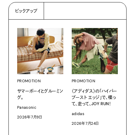
ピックアップ
PROMOTION
PROMOTION
サマーボーイとグルーミン
〈アディダス〉の「ハイパー
グ。
ブースト エッジ」で、喋っ
て、走って、JOY RUN！
PRO
Panasonic
〈S
adidas
2026年7月9日
に作
2026年7月24日
イ”