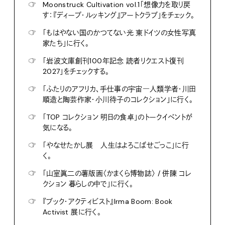
☞
Moonstruck Cultivation vol.1「想像力を取り戻
す：『ディープ・ルッキング』アートクラブ」をチェック。
☞
「もはやない国のかつてない光 東ドイツの女性写真
家たち」に行く。
☞
「岩波文庫創刊100年記念 読者リクエスト復刊
2027」をチェックする。
☞
「ふたりのアフリカ、手仕事の宇宙―人類学者・川田
順造と陶芸作家・小川待子のコレクション」に行く。
☞
「TOP コレクション 明日の食卓」のトークイベントが
気になる。
☞
「やなせたかし展 人生はよろこばせごっこ」に行
く。
☞
「山室眞二の薯版画〈かまくら博物誌〉 / 併陳 コレ
クション 暮らしの中で」に行く。
☞
『ブック・アクティビスト』Irma Boom: Book
Activist 展に行く。