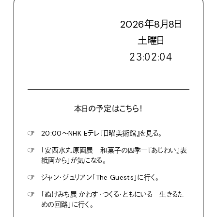
2026
年
8
月
8
日
土
曜日
２３:０２:０５
本日の予定はこちら！
☞
20:00〜NHK Eテレ『日曜美術館』を見る。
☞
「安西水丸原画展 和菓子の四季―『あじわい』表
紙画から」が気になる。
☞
ジャン・ジュリアン「The Guests」に行く。
☞
「ぬけみち展 かわす・つくる・ともにいる―生きるた
めの回路」に行く。