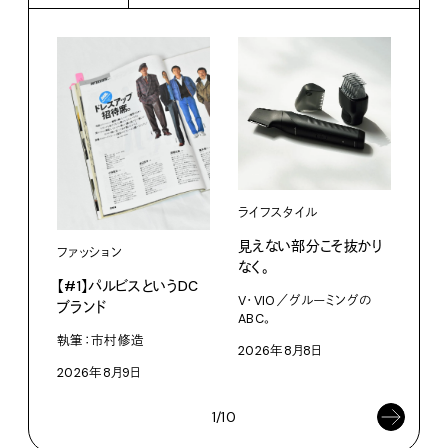
ライフスタイル
カル
見えない部分こそ抜かり
あに
ファッション
なく。
猫』
【#1】パルビスというDC
らし
V・VIO／グルーミングの
ブランド
ABC。
今日
かな。
執筆：市村修造
2026年8月8日
202
2026年8月9日
1/10