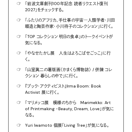
☞
「岩波文庫創刊100年記念 読者リクエスト復刊
2027」をチェックする。
☞
「ふたりのアフリカ、手仕事の宇宙―人類学者・川田
順造と陶芸作家・小川待子のコレクション」に行く。
☞
「TOP コレクション 明日の食卓」のトークイベントが
気になる。
☞
「やなせたかし展 人生はよろこばせごっこ」に行
く。
☞
「山室眞二の薯版画〈かまくら博物誌〉 / 併陳 コレ
クション 暮らしの中で」に行く。
☞
『ブック・アクティビスト』Irma Boom: Book
Activist 展に行く。
☞
「マリメッコ展 模様のちから Marimekko: Art
of Printmaking -Beauty, Dream, Love」が気に
なる。
☞
Yuri Iwamoto 個展「Living Tree」が気になる。