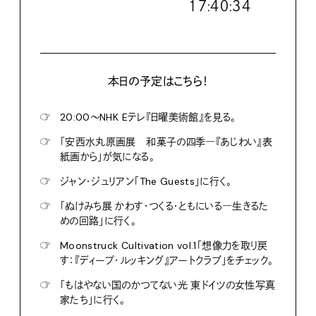
１７:４０:３５
本日の予定はこちら！
☞
20:00〜NHK Eテレ『日曜美術館』を見る。
☞
「安西水丸原画展 和菓子の四季―『あじわい』表
紙画から」が気になる。
☞
ジャン・ジュリアン「The Guests」に行く。
☞
「ぬけみち展 かわす・つくる・ともにいる―生きるた
めの回路」に行く。
☞
Moonstruck Cultivation vol.1「想像力を取り戻
す：『ディープ・ルッキング』アートクラブ」をチェック。
☞
「もはやない国のかつてない光 東ドイツの女性写真
家たち」に行く。