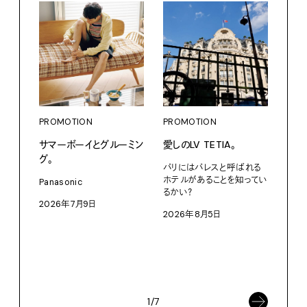
PROMOTION
PROMOTION
サマーボーイとグルーミン
愛しのLV TETIA。
グ。
パリにはパレスと呼ばれる
PRO
ホテルがあることを知ってい
Panasonic
るかい？
〈S
2026年7月9日
に作
2026年8月5日
イ”
SEIK
202
1/7