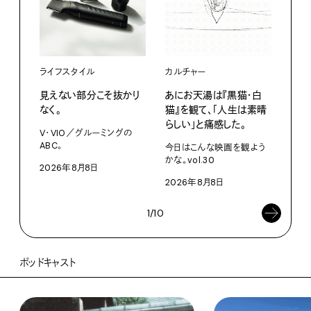
ライフスタイル
カルチャー
ライ
見えない部分こそ抜かり
あにお天湯は『黒猫・白
すぐ
なく。
猫』を観て、「人生は素晴
U・
らしい」と痛感した。
ABC
V・VIO／グルーミングの
ABC。
今日はこんな映画を観よう
202
かな。vol.30
2026年8月8日
2026年8月8日
1/10
ポッドキャスト