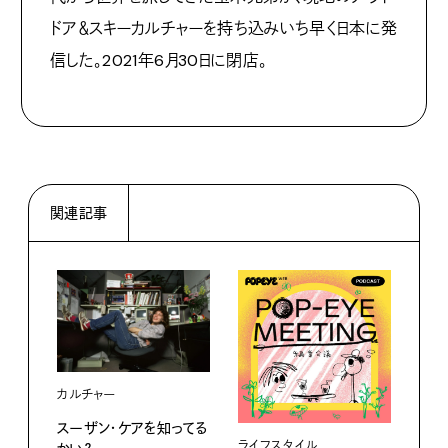
ドア＆スキーカルチャーを持ち込みいち早く日本に発
信した。
2021
年
6
月
30
日に閉店。
関連記事
カルチャー
スーザン・ケアを知ってる
ファ
ライフスタイル