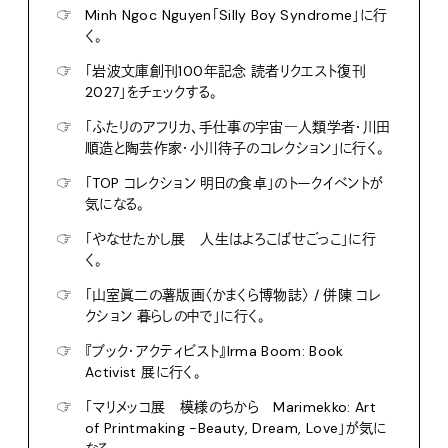
☞
Minh Ngoc Nguyen「Silly Boy Syndrome」に行
く。
☞
「岩波文庫創刊100年記念 読者リクエスト復刊
2027」をチェックする。
☞
「ふたりのアフリカ、手仕事の宇宙―人類学者・川田
順造と陶芸作家・小川待子のコレクション」に行く。
☞
「TOP コレクション 明日の食卓」のトークイベントが
気になる。
☞
「やなせたかし展 人生はよろこばせごっこ」に行
く。
☞
「山室眞二の薯版画〈かまくら博物誌〉 / 併陳 コレ
クション 暮らしの中で」に行く。
☞
『ブック・アクティビスト』Irma Boom: Book
Activist 展に行く。
☞
「マリメッコ展 模様のちから Marimekko: Art
of Printmaking -Beauty, Dream, Love」が気に