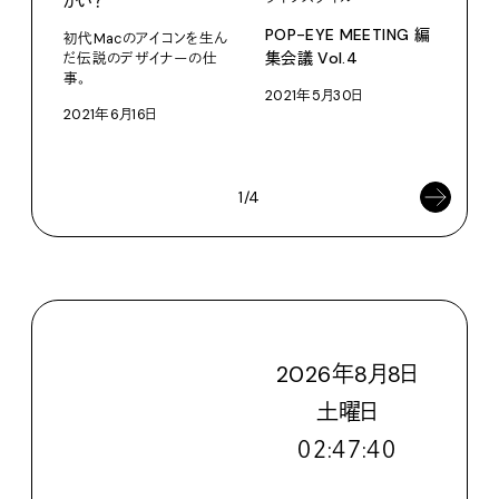
かい？
古着の
POP-EYE MEETING 編
初代Macのアイコンを生ん
集会議 Vol.4
だ伝説のデザイナーの仕
[B] 
事。
ック
2021年5月30日
て。
2021年6月16日
202
1/4
2026
年
8
月
8
日
土
曜日
０２:４７:４３