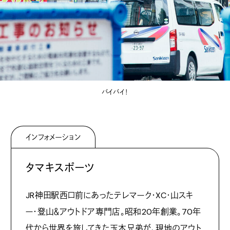
バイバイ！
インフォメーション
タマキスポーツ
JR
神田駅西口前にあったテレマーク・
XC
・山スキ
ー・登山＆アウトドア専門店。昭和
20
年創業。
70
年
代から世界を旅してきた玉木兄弟が、現地のアウト