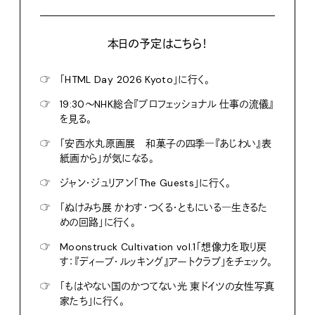
本日の予定はこちら！
☞
「HTML Day 2026 Kyoto」に行く。
☞
19:30〜NHK総合『プロフェッショナル 仕事の流儀』
を見る。
☞
「安西水丸原画展 和菓子の四季―『あじわい』表
紙画から」が気になる。
☞
ジャン・ジュリアン「The Guests」に行く。
☞
「ぬけみち展 かわす・つくる・ともにいる―生きるた
めの回路」に行く。
☞
Moonstruck Cultivation vol.1「想像力を取り戻
す：『ディープ・ルッキング』アートクラブ」をチェック。
☞
「もはやない国のかつてない光 東ドイツの女性写真
家たち」に行く。