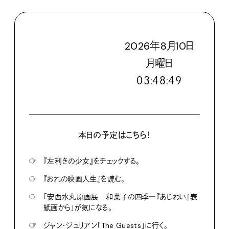
2026
年
8
月
10
日
月
曜日
０３:４８:５０
本日の予定はこちら！
☞
『左利きの少女』をチェックする。
☞
『おれの映画人生』を読む。
☞
「安西水丸原画展 和菓子の四季―『あじわい』表
紙画から」が気になる。
☞
ジャン・ジュリアン「The Guests」に行く。