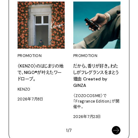
PROMOTION
PROMOTION
PRO
〈KENZO〉のはじまりの地
だから、香りが好き。わた
愛しの
で、NIGO®が叶えたワー
しがフレグランスをまとう
パリ
ドローブ。
理由 Created by
ホテ
GINZA
るか
KENZO
〈ZOZOCOSME〉で
202
2026年7月8日
「Fragrance Edition」が開
催中。
2026年7月23日
1/7