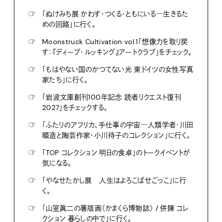
☞
「ぬけみち展 かわす・つくる・ともにいる―生きるた
めの回路」に行く。
☞
Moonstruck Cultivation vol.1「想像力を取り戻
す：『ディープ・ルッキング』アートクラブ」をチェック。
☞
「もはやない国のかつてない光 東ドイツの女性写真
家たち」に行く。
☞
「岩波文庫創刊100年記念 読者リクエスト復刊
2027」をチェックする。
☞
「ふたりのアフリカ、手仕事の宇宙―人類学者・川田
順造と陶芸作家・小川待子のコレクション」に行く。
☞
「TOP コレクション 明日の食卓」のトークイベントが
気になる。
☞
「やなせたかし展 人生はよろこばせごっこ」に行
く。
☞
「山室眞二の薯版画〈かまくら博物誌〉 / 併陳 コレ
クション 暮らしの中で」に行く。