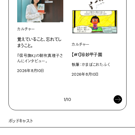
カルチャー
覚えていること、忘れてし
カルチャー
ライ
まうこと。
【#1】珍妙甲子園
白い
『信号旗K』の朝吹真理子さ
から
んにインタビュー。
執筆：かまぼこおたふく
2026年8月10日
W・W
2026年8月10日
ミン
202
1/10
ポッドキャスト