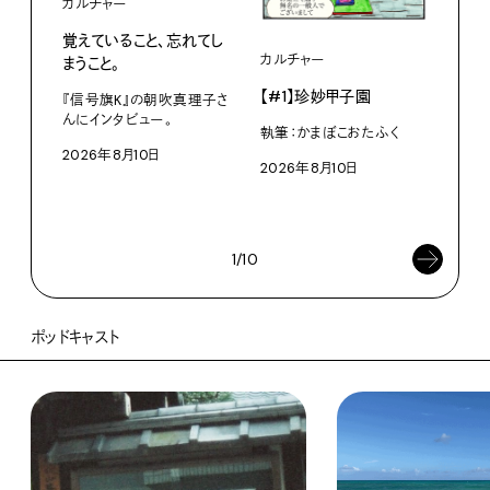
カルチャー
覚えていること、忘れてし
カルチャー
ライ
まうこと。
【#1】珍妙甲子園
白い
『信号旗K』の朝吹真理子さ
から
んにインタビュー。
執筆：かまぼこおたふく
2026年8月10日
W・W
2026年8月10日
ミン
202
1/10
ポッドキャスト