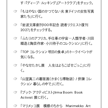
す：『ディープ・ルッキング』アートクラブ」をチェック。
☞
「もはやない国のかつてない光 東ドイツの女性写真
家たち」に行く。
☞
「岩波文庫創刊100年記念 読者リクエスト復刊
2027」をチェックする。
☞
「ふたりのアフリカ、手仕事の宇宙―人類学者・川田
順造と陶芸作家・小川待子のコレクション」に行く。
☞
「TOP コレクション 明日の食卓」のトークイベントが
気になる。
☞
「やなせたかし展 人生はよろこばせごっこ」に行
く。
☞
「山室眞二の薯版画〈かまくら博物誌〉 / 併陳 コレ
クション 暮らしの中で」に行く。
☞
『ブック・アクティビスト』Irma Boom: Book
Activist 展に行く。
☞
「マリメッコ展 模様のちから Marimekko: Art