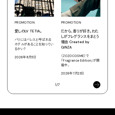
PROMOTION
PROMOTION
PRO
愛しのLV TETIA。
だから、香りが好き。わた
カリ
しがフレグランスをまとう
をつ
パリにはパレスと呼ばれる
理由 Created by
プ。
ホテルがあることを知ってい
GINZA
るかい？
Moun
〈ZOZOCOSME〉で
2026年8月5日
202
「Fragrance Edition」が開
催中。
2026年7月23日
1/7