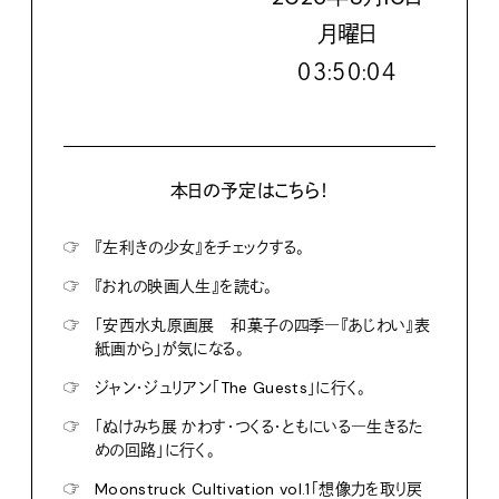
月
曜日
０３:５０:０５
本日の予定はこちら！
☞
『左利きの少女』をチェックする。
☞
『おれの映画人生』を読む。
☞
「安西水丸原画展 和菓子の四季―『あじわい』表
紙画から」が気になる。
☞
ジャン・ジュリアン「The Guests」に行く。
☞
「ぬけみち展 かわす・つくる・ともにいる―生きるた
めの回路」に行く。
☞
Moonstruck Cultivation vol.1「想像力を取り戻