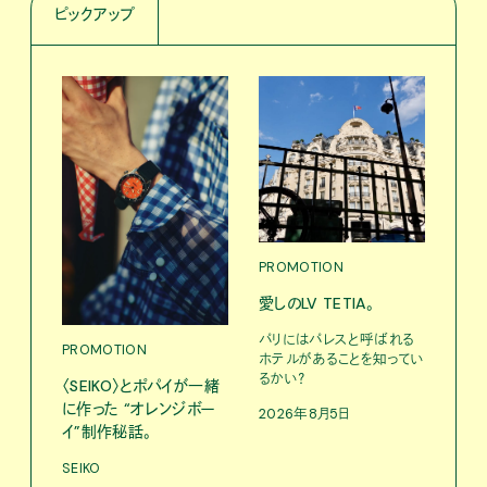
ピックアップ
PROMOTION
PRO
愛しのLV TETIA。
だか
しが
パリにはパレスと呼ばれる
理由 
PROMOTION
ホテルがあることを知ってい
GIN
るかい？
〈SEIKO〉とポパイが一緒
に作った “オレンジボー
〈ZO
2026年8月5日
「Fra
イ”制作秘話。
催中
SEIKO
202