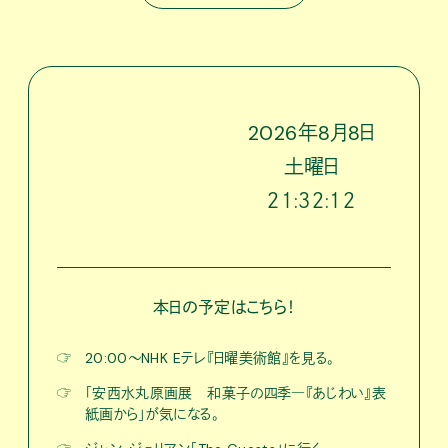
2026
年
8
月
8
日
土
曜日
２１:３２:１３
本日の予定はこちら！
☞
20:00〜NHK Eテレ『日曜美術館』を見る。
☞
「安西水丸原画展 和菓子の四季―『あじわい』表
紙画から」が気になる。