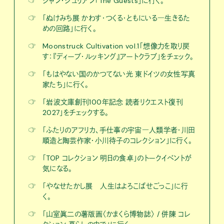
☞
ジャン・ジュリアン「The Guests」に行く。
☞
「ぬけみち展 かわす・つくる・ともにいる―生きるた
めの回路」に行く。
☞
Moonstruck Cultivation vol.1「想像力を取り戻
す：『ディープ・ルッキング』アートクラブ」をチェック。
☞
「もはやない国のかつてない光 東ドイツの女性写真
家たち」に行く。
☞
「岩波文庫創刊100年記念 読者リクエスト復刊
2027」をチェックする。
☞
「ふたりのアフリカ、手仕事の宇宙―人類学者・川田
順造と陶芸作家・小川待子のコレクション」に行く。
☞
「TOP コレクション 明日の食卓」のトークイベントが
気になる。
☞
「やなせたかし展 人生はよろこばせごっこ」に行
く。
☞
「山室眞二の薯版画〈かまくら博物誌〉 / 併陳 コレ