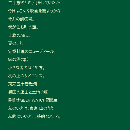
二十歳のとき、何をしていたか
今日はこんな映画を観ようかな
今月の副読書。
僕が住む町の話。
古着のABC。
妻のこと
定番料理のニューディール。
家の猫の話
小さな店のはじめ方。
机の上のサイエンス。
東京五十音散策
異国の店主と土地の味
目指せGEEK WATCH図鑑!!!
私のいえは、東京 山のうえ
私的にいいとこ、詩的なところ。