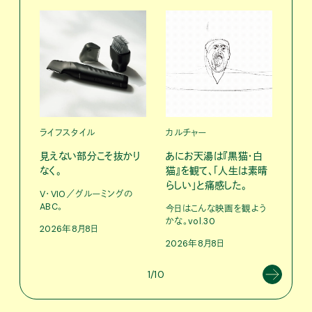
ライフスタイル
カルチャー
ライ
見えない部分こそ抜かり
あにお天湯は『黒猫・白
すぐ
なく。
猫』を観て、「人生は素晴
U・
らしい」と痛感した。
ABC
V・VIO／グルーミングの
ABC。
今日はこんな映画を観よう
202
かな。vol.30
2026年8月8日
2026年8月8日
1/10