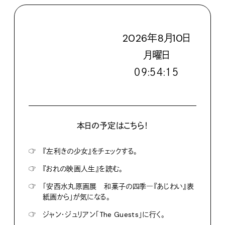
2026
年
8
月
10
日
月
曜日
０９:５４:１６
本日の予定はこちら！
☞
『左利きの少女』をチェックする。
☞
『おれの映画人生』を読む。
☞
「安西水丸原画展 和菓子の四季―『あじわい』表
紙画から」が気になる。
☞
ジャン・ジュリアン「The Guests」に行く。