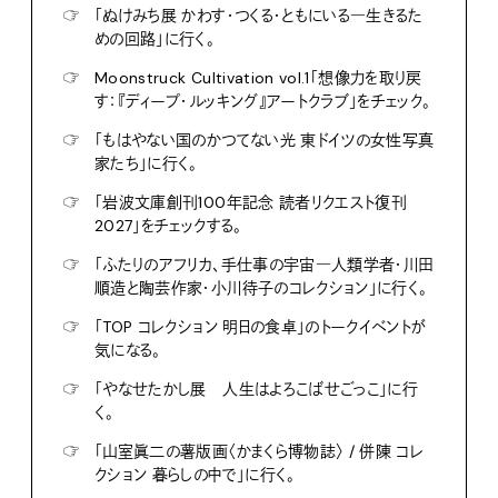
☞
「ぬけみち展 かわす・つくる・ともにいる―生きるた
めの回路」に行く。
☞
Moonstruck Cultivation vol.1「想像力を取り戻
す：『ディープ・ルッキング』アートクラブ」をチェック。
☞
「もはやない国のかつてない光 東ドイツの女性写真
家たち」に行く。
☞
「岩波文庫創刊100年記念 読者リクエスト復刊
2027」をチェックする。
☞
「ふたりのアフリカ、手仕事の宇宙―人類学者・川田
順造と陶芸作家・小川待子のコレクション」に行く。
☞
「TOP コレクション 明日の食卓」のトークイベントが
気になる。
☞
「やなせたかし展 人生はよろこばせごっこ」に行
く。
☞
「山室眞二の薯版画〈かまくら博物誌〉 / 併陳 コレ
クション 暮らしの中で」に行く。