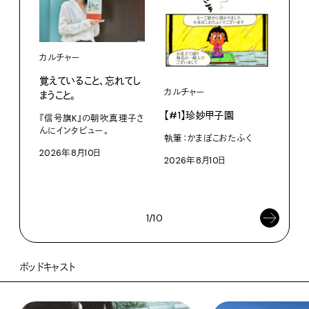
カルチャー
覚えていること、忘れてし
カルチャー
ライ
まうこと。
【#1】珍妙甲子園
白い
『信号旗K』の朝吹真理子さ
から
んにインタビュー。
執筆：かまぼこおたふく
2026年8月10日
W・W
2026年8月10日
ミン
202
1/10
ポッドキャスト