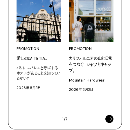
PROMOTION
PROMOTION
PRO
愛しのLV TETIA。
カリフォルニアの山と日常
だか
をつなぐＴシャツとキャッ
しが
パリにはパレスと呼ばれる
プ。
理由 
ホテルがあることを知ってい
GIN
るかい？
Mountain Hardwear
〈ZO
2026年8月5日
2026年8月3日
「Fra
催中
202
1/7