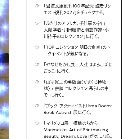
☞
「岩波文庫創刊100年記念 読者リク
エスト復刊2027」をチェックする。
☞
「ふたりのアフリカ、手仕事の宇宙―
人類学者・川田順造と陶芸作家・小
川待子のコレクション」に行く。
☞
「TOP コレクション 明日の食卓」のト
ークイベントが気になる。
☞
「やなせたかし展 人生はよろこばせ
ごっこ」に行く。
☞
「山室眞二の薯版画〈かまくら博物
誌〉 / 併陳 コレクション 暮らしの中
で」に行く。
☞
『ブック・アクティビスト』Irma Boom:
Book Activist 展に行く。
☞
「マリメッコ展 模様のちから
Marimekko: Art of Printmaking -
Beauty, Dream, Love」が気になる。