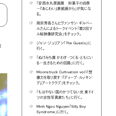
☞
「安西水丸原画展 和菓子の四季
―『あじわい』表紙画から」が気にな
る。
☞
岡宗秀吾さんとヴァンサン・ギルベー
ルさんによるトークイベント「第2回マ
ル秘映像研究会」をチェック。
☞
ジャン・ジュリアン「The Guests」に
ま
行く。
☞
「ぬけみち展 かわす・つくる・ともにい
る―生きるための回路」に行く。
☞
Moonstruck Cultivation vol.1「想
像力を取り戻す：『ディープ・ルッキン
グ』アートクラブ」をチェック。
☞
「もはやない国のかつてない光 東ドイ
ツの女性写真家たち」に行く。
☞
Minh Ngoc Nguyen「Silly Boy
Syndrome」に行く。