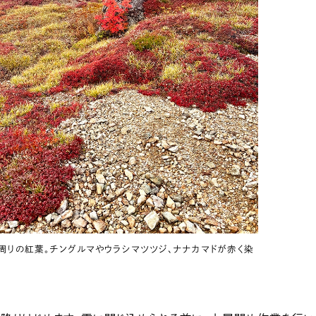
周りの紅葉。チングルマやウラシマツツジ、ナナカマドが赤く染