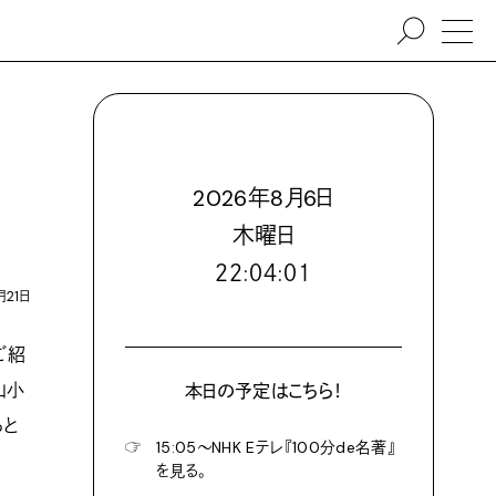
2026
年
8
月
6
日
木
曜日
２２:０４:０３
月21日
ご紹
山小
本日の予定はこちら！
らと
☞
15:05〜NHK Eテレ『100分de名著』
を見る。