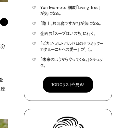
☞
Yuri Iwamoto 個展「Living Tree」
小屋開け名物「アナ雪なトイレ」。
が気になる。
☞
「路上、お邪魔ですか？」が気になる。
☞
企画展「スープはいのち」に行く。
☞
「ピカソ・ミロ・バルセロのセラミックー
部分
カタルーニャへの愛ー」に行く。
☞
「未来のほうからやってくる。」をチェッ
ク。
を
TODOリストを見る！
ス座