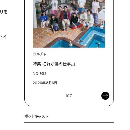
りま
ハイ
カルチャー
カルチャ
特集「これが僕の仕事。」
「これが
NO.953
NO.953
2026年8月6日
2026年8
1/10
ポッドキャスト