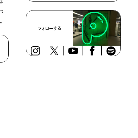
ま
わ
。
フォローする