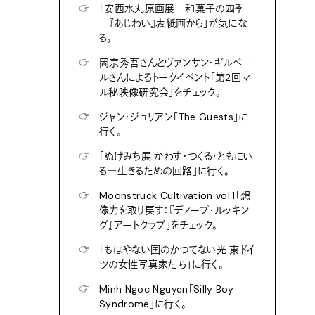
☞
「安西水丸原画展 和菓子の四季
―『あじわい』表紙画から」が気にな
る。
☞
岡宗秀吾さんとヴァンサン・ギルベー
ルさんによるトークイベント「第2回マ
ル秘映像研究会」をチェック。
☞
ジャン・ジュリアン「The Guests」に
行く。
☞
「ぬけみち展 かわす・つくる・ともにい
る―生きるための回路」に行く。
☞
Moonstruck Cultivation vol.1「想
像力を取り戻す：『ディープ・ルッキン
グ』アートクラブ」をチェック。
☞
「もはやない国のかつてない光 東ドイ
ツの女性写真家たち」に行く。
☞
Minh Ngoc Nguyen「Silly Boy
Syndrome」に行く。