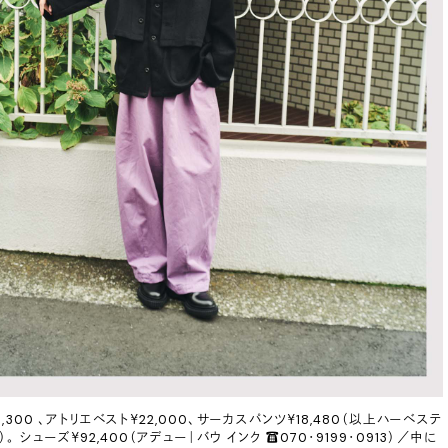
,300 、アトリエベスト￥22,000、サーカスパンツ￥18,480（以上ハーベステ
 シューズ￥92,400（アデュー｜バウ インク ☎︎070・9199・0913）／中に