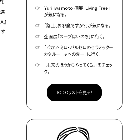
妙な
☞
Yuri Iwamoto 個展「Living Tree」
も選
が気になる。
A』
☞
「路上、お邪魔ですか？」が気になる。
ロす
☞
企画展「スープはいのち」に行く。
☞
「ピカソ・ミロ・バルセロのセラミックー
カタルーニャへの愛ー」に行く。
☞
「未来のほうからやってくる。」をチェッ
ク。
TODOリストを見る！