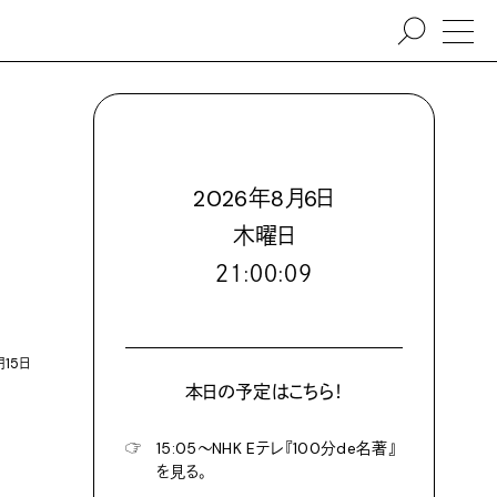
2026
年
8
月
6
日
木
曜日
２１:００:１０
月15日
本日の予定はこちら！
☞
15:05〜NHK Eテレ『100分de名著』
を見る。