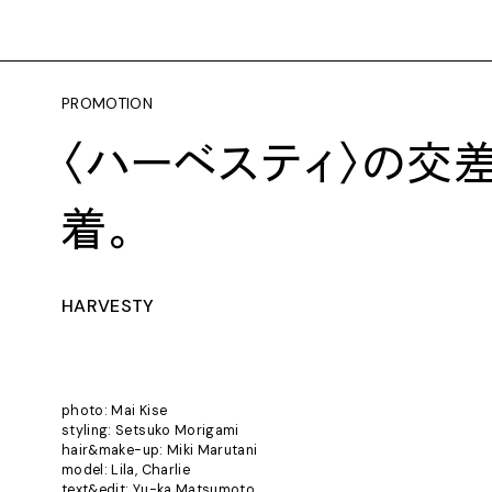
PROMOTION
〈ハーベスティ〉の交
着。
HARVESTY
photo: Mai Kise
styling: Setsuko Morigami
hair&make-up: Miki Marutani
model: Lila, Charlie
text&edit: Yu-ka Matsumoto