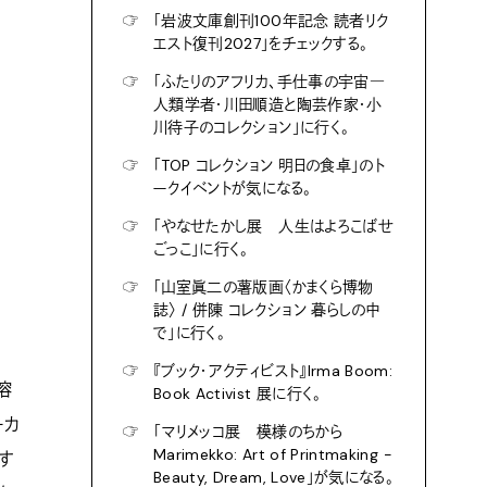
☞
「岩波文庫創刊100年記念 読者リク
エスト復刊2027」をチェックする。
☞
「ふたりのアフリカ、手仕事の宇宙―
人類学者・川田順造と陶芸作家・小
川待子のコレクション」に行く。
☞
「TOP コレクション 明日の食卓」のト
ークイベントが気になる。
☞
「やなせたかし展 人生はよろこばせ
ごっこ」に行く。
☞
「山室眞二の薯版画〈かまくら博物
誌〉 / 併陳 コレクション 暮らしの中
で」に行く。
☞
『ブック・アクティビスト』Irma Boom:
溶
Book Activist 展に行く。
ーカ
☞
「マリメッコ展 模様のちから
Marimekko: Art of Printmaking -
す
Beauty, Dream, Love」が気になる。