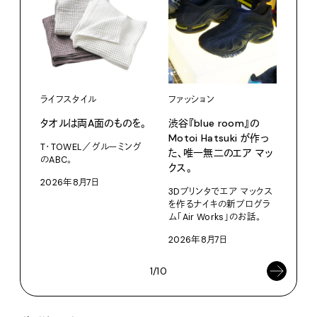
ライフスタイル
ファッション
カル
タオルは両A面のものを。
渋⾕『blue room』の
特集
Motoi Hatsuki が作っ
T・TOWEL／グルーミング
NO.
た、唯⼀無⼆のエア マッ
のABC。
クス。
202
2026年8月7日
3Dプリンタでエア マックス
を作るナイキの新プログラ
ム「Air Works」のお話。
2026年8月7日
1/10