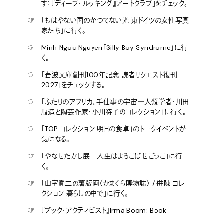
す：『ディープ・ルッキング』アートクラブ」をチェック。
☞
「もはやない国のかつてない光 東ドイツの女性写真
家たち」に行く。
☞
Minh Ngoc Nguyen「Silly Boy Syndrome」に行
く。
☞
「岩波文庫創刊100年記念 読者リクエスト復刊
2027」をチェックする。
☞
「ふたりのアフリカ、手仕事の宇宙―人類学者・川田
順造と陶芸作家・小川待子のコレクション」に行く。
☞
「TOP コレクション 明日の食卓」のトークイベントが
気になる。
☞
「やなせたかし展 人生はよろこばせごっこ」に行
く。
☞
「山室眞二の薯版画〈かまくら博物誌〉 / 併陳 コレ
クション 暮らしの中で」に行く。
☞
『ブック・アクティビスト』Irma Boom: Book