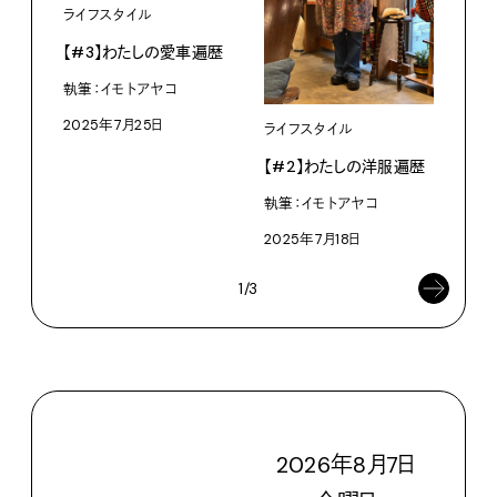
ライフスタイル
【#3】わたしの愛車遍歴
執筆：イモトアヤコ
2025年7月25日
ライフスタイル
ライ
【#2】わたしの洋服遍歴
【#
執筆：イモトアヤコ
執筆
2025年7月18日
202
1/3
2026
年
8
月
7
日