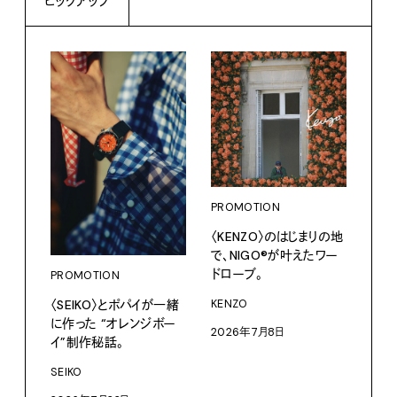
ピックアップ
PROMOTION
PRO
〈KENZO〉のはじまりの地
愛しの
で、NIGO®が叶えたワー
パリ
ドローブ。
PROMOTION
ホテ
るか
〈SEIKO〉とポパイが一緒
KENZO
に作った “オレンジボー
202
2026年7月8日
イ”制作秘話。
SEIKO