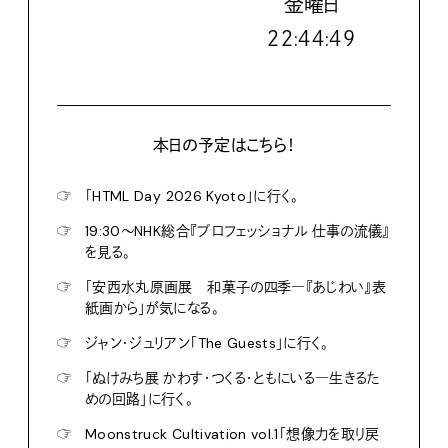
金
曜日
２２:４４:５０
本日の予定はこちら！
☞
「HTML Day 2026 Kyoto」に行く。
☞
19:30〜NHK総合『プロフェッショナル 仕事の流儀』
を見る。
☞
「安西水丸原画展 和菓子の四季―『あじわい』表
紙画から」が気になる。
☞
ジャン・ジュリアン「The Guests」に行く。
☞
「ぬけみち展 かわす・つくる・ともにいる―生きるた
めの回路」に行く。
☞
Moonstruck Cultivation vol.1「想像力を取り戻