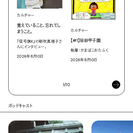
カルチャー
覚えていること、忘れてし
カルチャー
ライ
まうこと。
【#1】珍妙甲子園
白い
『信号旗K』の朝吹真理子さ
から
んにインタビュー。
執筆：かまぼこおたふく
2026年8月10日
W・W
2026年8月10日
ミン
202
1/10
ポッドキャスト