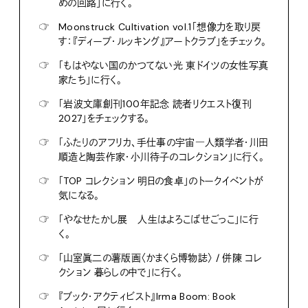
めの回路」に行く。
☞
Moonstruck Cultivation vol.1「想像力を取り戻
す：『ディープ・ルッキング』アートクラブ」をチェック。
☞
「もはやない国のかつてない光 東ドイツの女性写真
家たち」に行く。
☞
「岩波文庫創刊100年記念 読者リクエスト復刊
2027」をチェックする。
☞
「ふたりのアフリカ、手仕事の宇宙―人類学者・川田
順造と陶芸作家・小川待子のコレクション」に行く。
☞
「TOP コレクション 明日の食卓」のトークイベントが
気になる。
☞
「やなせたかし展 人生はよろこばせごっこ」に行
く。
☞
「山室眞二の薯版画〈かまくら博物誌〉 / 併陳 コレ
クション 暮らしの中で」に行く。
☞
『ブック・アクティビスト』Irma Boom: Book