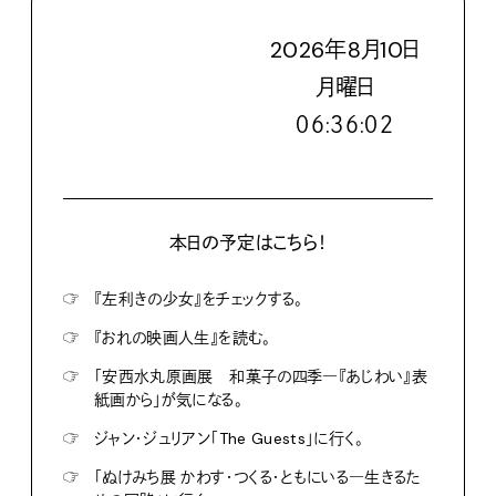
2026
年
8
月
10
日
月
曜日
０６:３６:０３
本日の予定はこちら！
☞
『左利きの少女』をチェックする。
☞
『おれの映画人生』を読む。
☞
「安西水丸原画展 和菓子の四季―『あじわい』表
紙画から」が気になる。
☞
ジャン・ジュリアン「The Guests」に行く。
☞
「ぬけみち展 かわす・つくる・ともにいる―生きるた