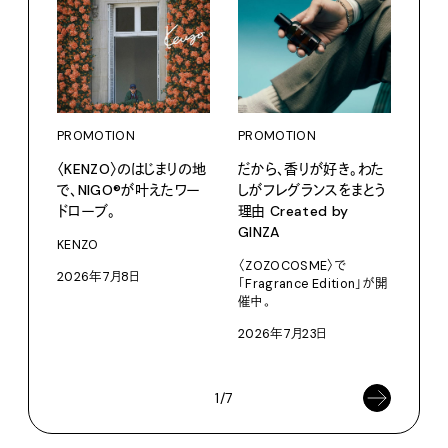
PROMOTION
PROMOTION
〈KENZO〉のはじまりの地
だから、香りが好き。わた
で、NIGO®が叶えたワー
しがフレグランスをまとう
ドローブ。
理由 Created by
PRO
GINZA
〈S
KENZO
に作
〈ZOZOCOSME〉で
2026年7月8日
「Fragrance Edition」が開
イ”
催中。
SEIK
2026年7月23日
202
1/7