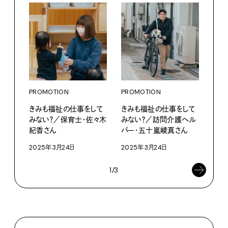
PROMOTION
PRO
PROMOTION
きみも福祉の仕事をして
きみ
きみも福祉の仕事をして
みない？／保育士・佐々木
みな
みない？／訪問介護ヘル
紀香さん
永田
パー・五十嵐崚真さん
2025年3月24日
202
2025年3月24日
1/3