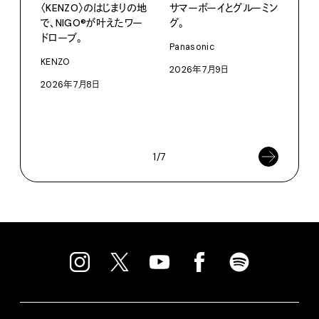
〈KENZO〉のはじまりの地
サマーボーイとグルーミン
だか
で、NIGO®が叶えたワー
グ。
しが
ドローブ。
理由 
Panasonic
GIN
KENZO
2026年7月9日
〈ZO
2026年7月8日
「Fra
催中
202
1/7