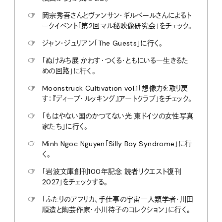
☞
岡宗秀吾さんとヴァンサン・ギルベールさんによるト
ークイベント「第2回マル秘映像研究会」をチェック。
☞
ジャン・ジュリアン「The Guests」に行く。
☞
「ぬけみち展 かわす・つくる・ともにいる―生きるた
めの回路」に行く。
☞
Moonstruck Cultivation vol.1「想像力を取り戻
す：『ディープ・ルッキング』アートクラブ」をチェック。
☞
「もはやない国のかつてない光 東ドイツの女性写真
家たち」に行く。
☞
Minh Ngoc Nguyen「Silly Boy Syndrome」に行
く。
☞
「岩波文庫創刊100年記念 読者リクエスト復刊
2027」をチェックする。
☞
「ふたりのアフリカ、手仕事の宇宙―人類学者・川田
順造と陶芸作家・小川待子のコレクション」に行く。