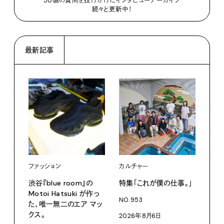
50個の質問を投げかけたインタビューアーカイブ
続々と更新中！
最新記事
ファッション
カルチャー
カル
渋⾕『blue room』の
特集「これが僕の仕事。」
「こ
Motoi Hatsuki が作っ
つか
NO.953
た、唯⼀無⼆のエア マッ
NO.
クス。
2026年8月6日