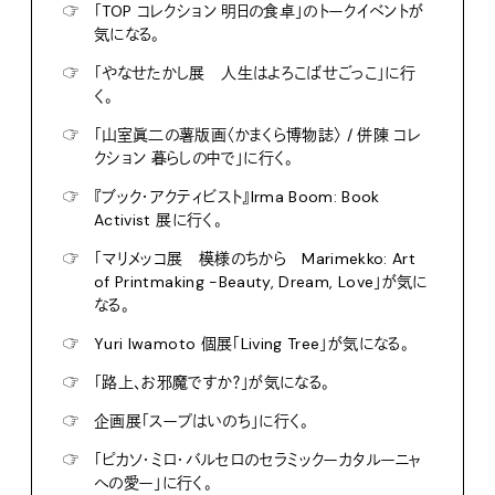
☞
「TOP コレクション 明日の食卓」のトークイベントが
気になる。
☞
「やなせたかし展 人生はよろこばせごっこ」に行
く。
☞
「山室眞二の薯版画〈かまくら博物誌〉 / 併陳 コレ
クション 暮らしの中で」に行く。
☞
『ブック・アクティビスト』Irma Boom: Book
Activist 展に行く。
☞
「マリメッコ展 模様のちから Marimekko: Art
of Printmaking -Beauty, Dream, Love」が気に
なる。
☞
Yuri Iwamoto 個展「Living Tree」が気になる。
☞
「路上、お邪魔ですか？」が気になる。
☞
企画展「スープはいのち」に行く。
☞
「ピカソ・ミロ・バルセロのセラミックーカタルーニャ
への愛ー」に行く。