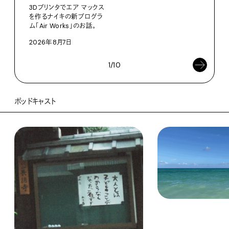
202
3Dプリンタでエア マックス
を作るナイキの新プログラ
ム「Air Works」のお話。
2026年8月7日
1/10
ポッドキャスト