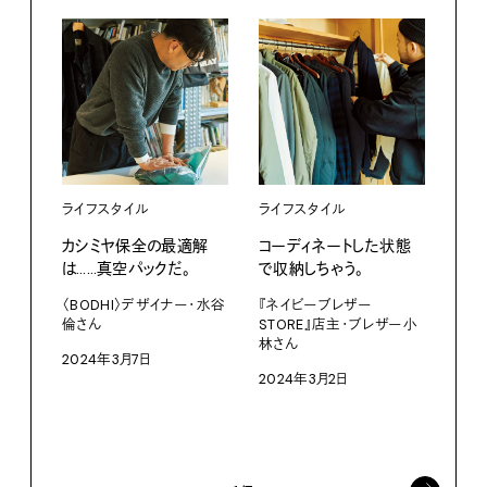
ライフスタイル
ライフスタイル
カシミヤ保全の最適解
コーディネートした状態
は……真空パックだ。
で収納しちゃう。
ライ
〈BODHI〉デザイナー・水谷
『ネイビーブレザー
倫さん
STORE』店主・ブレザー小
ソフ
林さん
えま
2024年3月7日
2024年3月2日
『FU
輔さ
202