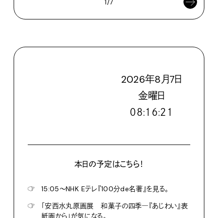
1/7
2026
年
8
月
7
日
金
曜日
０８:１６:２２
本日の予定はこちら！
☞
15:05〜NHK Eテレ『100分de名著』を見る。
☞
「安西水丸原画展 和菓子の四季―『あじわい』表
紙画から」が気になる。