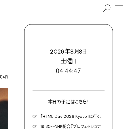
2026
年
8
月
8
日
土
曜日
０４:４４:４９
2月4日
本日の予定はこちら！
☞
「HTML Day 2026 Kyoto」に行く。
☞
19:30〜NHK総合『プロフェッショナ