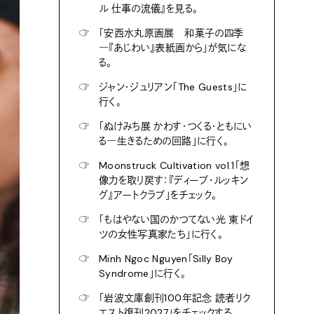
ル 仕事の流儀』を見る。
☞
「安西水丸原画展 和菓子の四季
―『あじわい』表紙画から」が気にな
る。
☞
ジャン・ジュリアン「The Guests」に
行く。
☞
「ぬけみち展 かわす・つくる・ともにい
る―生きるための回路」に行く。
☞
Moonstruck Cultivation vol.1「想
像力を取り戻す：『ディープ・ルッキン
グ』アートクラブ」をチェック。
☞
「もはやない国のかつてない光 東ドイ
ツの女性写真家たち」に行く。
☞
Minh Ngoc Nguyen「Silly Boy
Syndrome」に行く。
☞
「岩波文庫創刊100年記念 読者リク
エスト復刊2027」をチェックする。