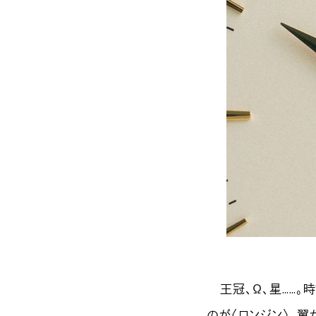
王冠、Ω、星……。
のが〈ロンジン〉。翼