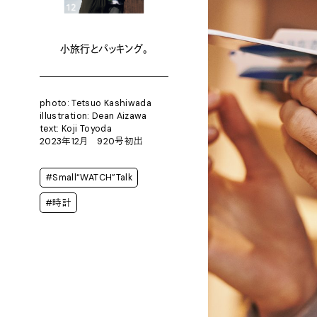
小旅行とパッキング。
photo: Tetsuo Kashiwada
illustration: Dean Aizawa
text: Koji Toyoda
2023年12月 920号初出
#Small“WATCH”Talk
#時計