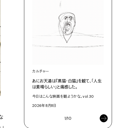
カルチャー
ライフスタ
あにお天湯は『黒猫・白猫』を観て、「人生
タオルは
は素晴らしい」と痛感した。
T・TOW
今日はこんな映画を観ようかな。vol.30
2026年8
2026年8月8日
な
1/10
）」