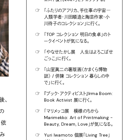
☞
「ふたりのアフリカ、手仕事の宇宙―
人類学者・川田順造と陶芸作家・小
川待子のコレクション」に行く。
☞
「TOP コレクション 明日の食卓」のト
ークイベントが気になる。
☞
「やなせたかし展 人生はよろこばせ
ごっこ」に行く。
☞
「山室眞二の薯版画〈かまくら博物
誌〉 / 併陳 コレクション 暮らしの中
で」に行く。
☞
『ブック・アクティビスト』Irma Boom:
後、
Book Activist 展に行く。
の
☞
「マリメッコ展 模様のちから
Marimekko: Art of Printmaking -
を依
Beauty, Dream, Love」が気になる。
組み
☞
Yuri Iwamoto 個展「Living Tree」