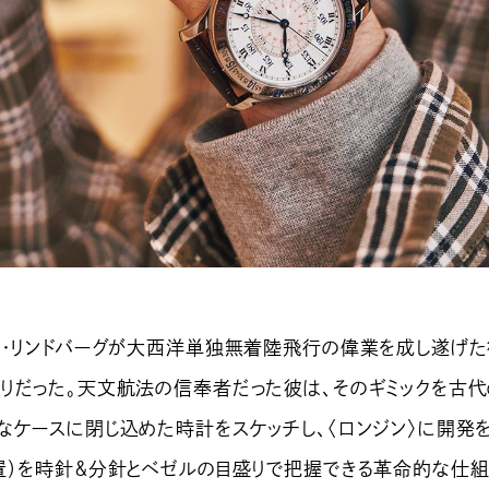
・リンドバーグが大西洋単独無着陸飛行の偉業を成し遂げた
りだった。天文航法の信奉者だった彼は、そのギミックを古代
なケースに閉じ込めた時計をスケッチし、〈ロンジン〉に開発
置）を時針＆分針とベゼルの目盛りで把握できる革命的な仕