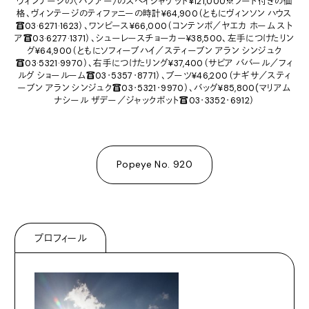
ヴィンテージの〈バブアー〉のスペイジャケット¥121,000※フード付きの価
格、ヴィンテージのティファニーの時計¥64,900（ともにヴィンソン ハウス
☎03·6271·1623）、ワンピース¥66,000（コンテンポ／ヤエカ ホーム スト
ア☎03·6277·1371）、シューレースチョーカー¥38,500、左手につけたリン
グ¥64,900（ともにソフィーブハイ／スティーブン アラン シンジュク
☎03·5321·9970）、右手につけたリング¥37,400（サピア ババール／フィ
ルグ ショールーム☎03･5357･8771）、ブーツ¥46,200（ナギサ／スティ
ーブン アラン シンジュク☎03･5321･9970）、バッグ¥85,800(マリアム
ナシール ザデー／ジャックポット☎03･3352･6912）
Popeye No. 920
プロフィール