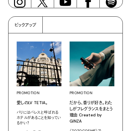
ピックアップ
PROMOTION
PROMOTION
PRO
愛しのLV TETIA。
だから、香りが好き。わた
サマ
しがフレグランスをまとう
グ。
パリにはパレスと呼ばれる
理由 Created by
ホテルがあることを知ってい
Pana
GINZA
るかい？
202
〈ZOZOCOSME〉で