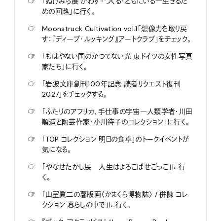
☞
「ぬけみち展 かわす・つくる・ともにいる―生きるた
めの回路」に行く。
☞
Moonstruck Cultivation vol.1「想像力を取り戻
す：『ディープ・ルッキング』アートクラブ」をチェック。
☞
「もはやない国のかつてない光 東ドイツの女性写真
家たち」に行く。
☞
「岩波文庫創刊100年記念 読者リクエスト復刊
2027」をチェックする。
☞
「ふたりのアフリカ、手仕事の宇宙―人類学者・川田
順造と陶芸作家・小川待子のコレクション」に行く。
☞
「TOP コレクション 明日の食卓」のトークイベントが
気になる。
☞
「やなせたかし展 人生はよろこばせごっこ」に行
く。
☞
「山室眞二の薯版画〈かまくら博物誌〉 / 併陳 コレ
クション 暮らしの中で」に行く。