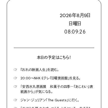
2026
年
8
月
9
日
日
曜日
０８:０９:２８
本日の予定はこちら！
☞
『おれの映画人生』を読む。
☞
20:00〜NHK Eテレ『日曜美術館』を見る。
☞
「安西水丸原画展 和菓子の四季―『あじわい』表
紙画から」が気になる。
☞
ジャン・ジュリアン「The Guests」に行く。