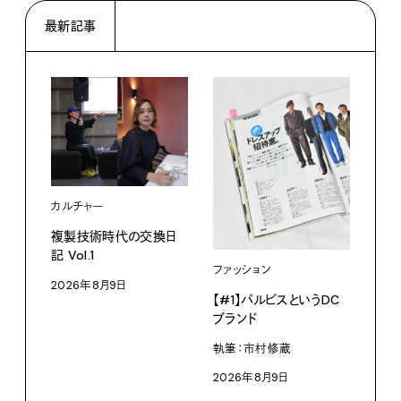
最新記事
カルチャー
ライ
複製技術時代の交換日
記 Vol.1
見え
ファッション
なく
2026年8月9日
【#1】パルビスというDC
V・
ブランド
ABC
執筆：市村修蔵
202
2026年8月9日