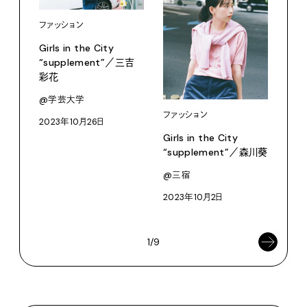
ファッション
Girls in the City
“supplement”／三吉
彩花
@学芸大学
ファッション
ファ
2023年10月26日
Girls in the City
Girl
“supplement”／森川葵
“su
唯
@三宿
@笹
2023年10月2日
202
1/9