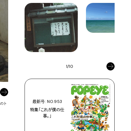
1/10
最新号: NO.953
ジのト
特集「これが僕の仕
事。」