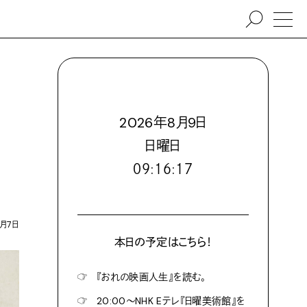
2026
年
8
月
9
日
日
曜日
０９:１６:１９
9月7日
本日の予定はこちら！
☞
『おれの映画人生』を読む。
☞
20:00〜NHK Eテレ『日曜美術館』を