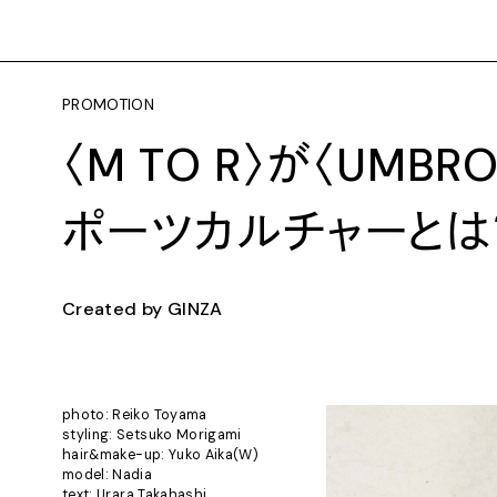
PROMOTION
〈M TO R〉が〈UM
ポーツカルチャーとは
Created by GINZA
photo: Reiko Toyama
styling: Setsuko Morigami
hair&make-up: Yuko Aika(W)
model: Nadia
text: Urara Takahashi