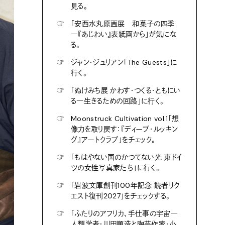
見る。
☞
「安西水丸原画展 和菓子の四季
―『あじわい』表紙画から」が気にな
る。
☞
ジャン・ジュリアン「The Guests」に
行く。
☞
「ぬけみち展 かわす・つくる・ともにい
る―生きるための回路」に行く。
☞
Moonstruck Cultivation vol.1「想
像力を取り戻す：『ディープ・ルッキン
グ』アートクラブ」をチェック。
☞
「もはやない国のかつてない光 東ドイ
ツの女性写真家たち」に行く。
☞
「岩波文庫創刊100年記念 読者リク
エスト復刊2027」をチェックする。
☞
「ふたりのアフリカ、手仕事の宇宙―
人類学者・川田順造と陶芸作家・小