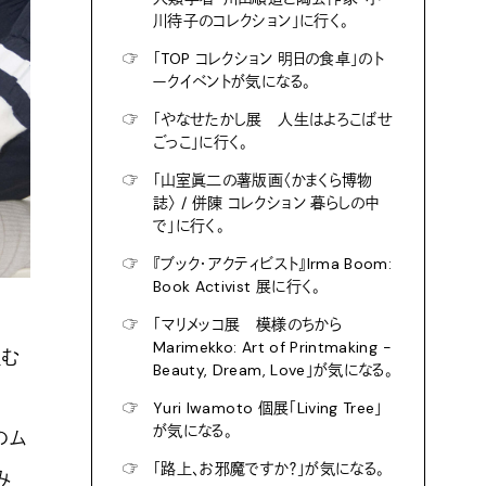
川待子のコレクション」に行く。
☞
「TOP コレクション 明日の食卓」のト
ークイベントが気になる。
☞
「やなせたかし展 人生はよろこばせ
ごっこ」に行く。
☞
「山室眞二の薯版画〈かまくら博物
誌〉 / 併陳 コレクション 暮らしの中
で」に行く。
☞
『ブック・アクティビスト』Irma Boom:
Book Activist 展に行く。
☞
「マリメッコ展 模様のちから
Marimekko: Art of Printmaking -
組む
Beauty, Dream, Love」が気になる。
☞
Yuri Iwamoto 個展「Living Tree」
が気になる。
のム
☞
「路上、お邪魔ですか？」が気になる。
み