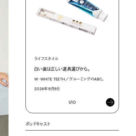
カルチャ
複製技術時
ライフスタイル
2026年8
白い歯は正しい道具選びから。
W・WHITE TEETH／グルーミングのABC。
2026年8月9日
1/10
ポッドキャスト